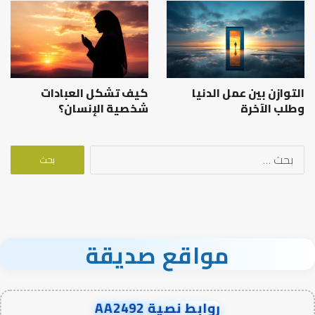
التوازن بين عمل الدنيا
كيف تشكل العبادات
وطلب الآخرة
شخصية الإنسان؟
البحث
عن:
مواقع صديقة
روابط نصية AA2492