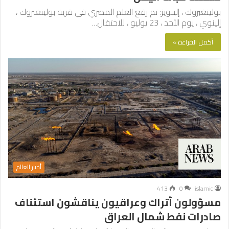
بولينغبروك ، إلينويز: تم رفع العلم المصري في قرية بولينغبروك ،
إلينوي ، يوم الأحد ، 23 يوليو ، للاحتفال…
أكمل القراءة »
أخبار العالم
413
0
islamic
مسؤولون أتراك وعراقيون يناقشون استئناف
صادرات نفط شمال العراق