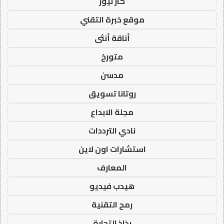
كار نيوز
موقع خبرة التقني
أناقة أنثى
متورخ
مدسن
روتانا تسويق
مجلة الابداع
نادي الترددات
استشارات اون لاين
المعارف
هيدب فيديو
رمح التقنية
رذاذ التجارة