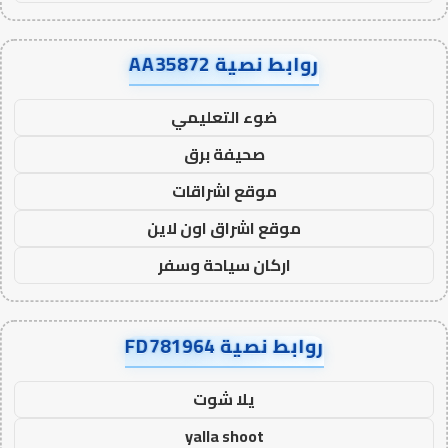
روابط نصية AA35872
ضوء التعليمي
صحيفة برق
موقع اشراقات
موقع اشراق اون لاين
اركان سياحة وسفر
روابط نصية FD781964
يلا شوت
yalla shoot