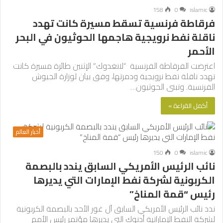
158
0
islamic
فرقاطة فرنسية تسقط مسيرة كانت تهدد
ناقلة نفط نرويجية هاجمها الحوثيون في البحر
الأحمر
اعترضت الفرقاطة الفرنسية “لانغدوك” الإثنين طائرة مسيرة كانت
تهدد ناقلة نفط نرويجية ودمرتها، وفق بيان لوزارة الجيوش
الفرنسية. وتبنى الحوثيون…
أكمل القراءة »
أخبار العالم
150
0
islamic
نائب الرئيس الأمريكي السابق يندد بالبصمة
الكربونية لشركة نفط الإمارات التي يديرها
رئيس “قمة المناخ”
ندد نائب الرئيس الأمريكي السابق آل غور الأحد بالبصمة الكربونية
لشركة النفط الإماراتية أدنوك التي يديرها مؤتمر رئيس الأمم