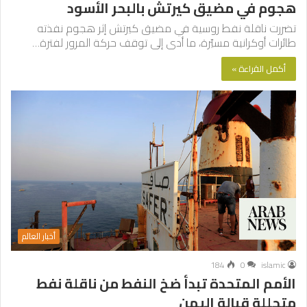
هجوم في مضيق كيرتش بالبحر الأسود
تضررت ناقلة نفط روسية في مضيق كيرتش إثر هجوم نفذته
طائرات أوكرانية مسيّرة، ما أدى إلى توقف حركة المرور لفترة…
أكمل القراءة »
أخبار العالم
184
0
islamic
الأمم المتحدة تبدأ ضخ النفط من ناقلة نفط
متحللة قبالة اليمن