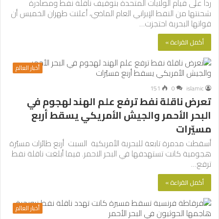
ردا على قيام الولايات المتحدة بتوقيف ناقلة نفط ومصادرة
شحنتها من النفط الإيراني العام الماضي، أعلنت طهران الخميس أن
قواتها البحرية احتجزت…
أكمل القراءة »
أخبار العالم
151
0
islamic
تعرض ناقلة نفط ترفع علم الهند لهجوم في
البحر الأحمر والجيش الأمريكي يسقط أربع
مسيّرات
أسقطت مدمرة تابعة للبحرية الأمريكية السبت أربع طائرات مسيّرة
هجومية كانت تستهدفها في البحر الاحمر. فيما أبلغت ناقلة نفط
ترفع…
أكمل القراءة »
أخبار العالم