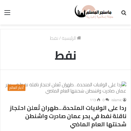
بحث
الق
عن
الرئيسية
/
نفط
نفط
أخبار العالم
113
0
islamic
ردا على الولايات المتحدة…طهران تُعلن احتجاز
ناقلة نفط في بحر عمان صادرت واشنطن
شحنتها العام الماضي