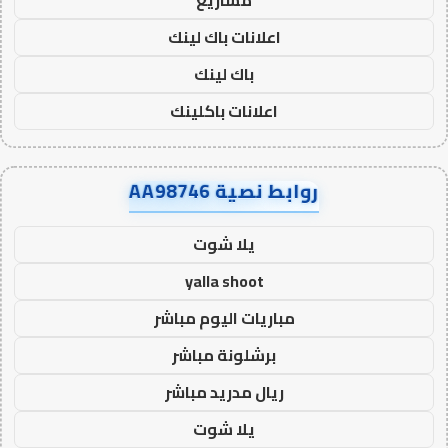
اعلانات باك لينك
باك لينك
اعلانات باكلينك
روابط نصية AA98746
يلا شوت
yalla shoot
مباريات اليوم مباشر
برشلونة مباشر
ريال مدريد مباشر
يلا شوت