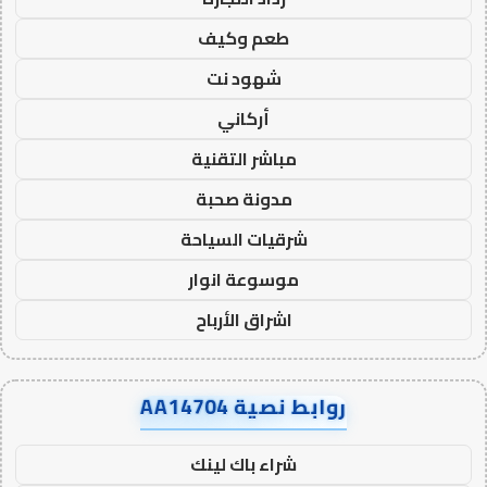
طعم وكيف
شهود نت
أركاني
مباشر التقنية
مدونة صحبة
شرقيات السياحة
موسوعة انوار
اشراق الأرباح
روابط نصية AA14704
شراء باك لينك