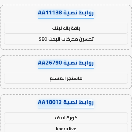
روابط نصية AA11138
باقة باك لينك
تحسين محركات البحث SEO
روابط نصية AA26790
ماسنجر المسلم
روابط نصية AA18012
كورة لايف
koora live