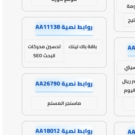
مة
يح
روابط نصية AA11138
باقة باك لينك
تحسين محركات
البحث SEO
يتي
 ريال
روابط نصية AA26790
ليوم
ماسنجر المسلم
روابط نصية AA18012