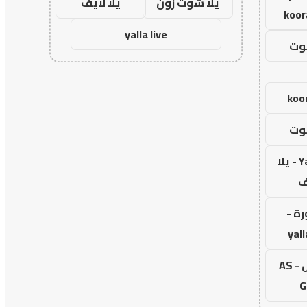
يلا شوت زون
يلا لايف
koor
yalla live
وت
koor
وت
Yalla Live - يلا
ف
رة -
yal
اس جول - AS
G