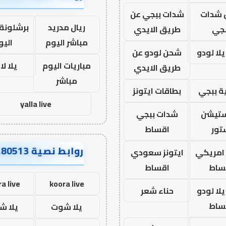
شدات
شدات ببجي عن
ريال مدريد
برشلونة 
بجي
طريق الايدي
مباشر اليوم
اليو
لا لودو
شحن لودو عن
مباريات اليوم
يلا ل
طريق الايدي
مباشر
ة ببجي
بطاقات ايتونز
yalla live
ستيشن
شدات ببجي
تور
اقساط
روابط نصية AA80513
 امريكي
ايتونز سعودي
ساط
اقساط
a live
koora live
لا لودو
حناء شعر
ساط
يلا شوت
يلا ش