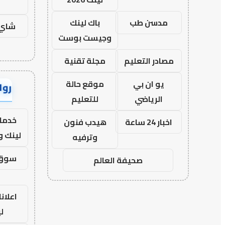
ح
مدسن طب
باك لينك
شاي 
وجيست بوست
مصادر التعليم
مجلة تقنية
يو ان بي
موقع حالة
رواب
الرياضي
للتعليم
خدمات
اخبار 24 ساعة
هيدب فنون
لينك 
وترفيه
سوق 
صحيفة العالم
اعلانا
ل