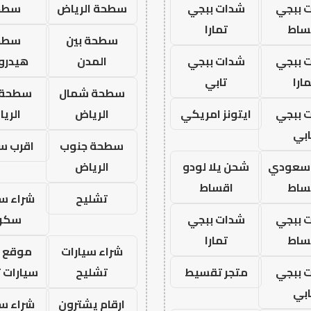
 ببجي
شدات ببجي
سطحة الرياض
سطح
ساط
تمارا
سطحة بين
سطح
 ببجي
شدات ببجي
المدن
هيدرو
ارا
تابي
سطحة شمال
سطحة 
 ببجي
ايتونز امريكي
الرياض
الري
ابي
سطحة جنوب
اقرب س
ز سعودي
شحن يلا لودو
الرياض
ساط
اقساط
تشليح
شراء سي
 ببجي
شدات ببجي
سكر
ساط
تمارا
شراء سيارات
موقع ش
 ببجي
متجر تقسيط
تشليح
سيارات 
ابي
ارقام يشترون
شراء سي