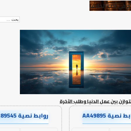
ذج في أدب الخلاف
توازن بين عمل الدنيا وطلب الآخرة
ط نصية AA49895
روابط نصية AA89545