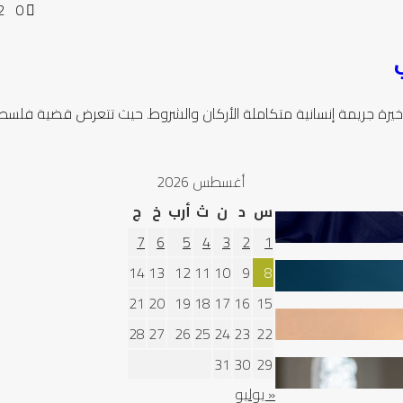
192
0
يرة جريمة إنسانية متكاملة الأركان والشروط. حيث تتعرض قضية فلس
أغسطس 2026
س
د
ن
ث
أرب
خ
ج
7
6
5
4
3
2
1
14
13
12
11
10
9
8
21
20
19
18
17
16
15
28
27
26
25
24
23
22
31
30
29
« يوليو