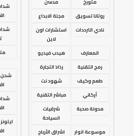
متورخ
مدسن
شدات
اق
روتانا تسويق
مجلة الابداع
شدات
نادي الترددات
استشارات اون
ت
لاين
متجر
المعارف
هيدب فيديو
رمح التقنية
رذاذ التجارة
شحن ي
طعم وكيف
شهود نت
اق
أركاني
مباشر التقنية
شدات
اق
مدونة صحبة
شرقيات
السياحة
ايتون
اق
موسوعة انوار
اشراق الأرباح