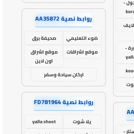
ول -
kor
روابط نصية AA35872
لايف
ضوء التعليمي
صحيفة برق
رة -
موقع اشراقات
موقع اشراق
yal
اون لاين
koo
اركان سياحة وسفر
وت
روابط نصية FD781964
يلا شوت
yalla shoot
ار -