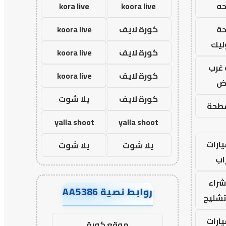
ه
koora live
kora live
ة
كورة لايف
koora live
ليك
كورة لايف
koora live
غرب
كورة لايف
koora live
اض
كورة لايف
يلا شوت
طحة
yalla shoot
yalla shoot
ارات
يلا شوت
يلا شوت
اب
راء
روابط نصية AA5386
تشليح
ارات
موقع كورة