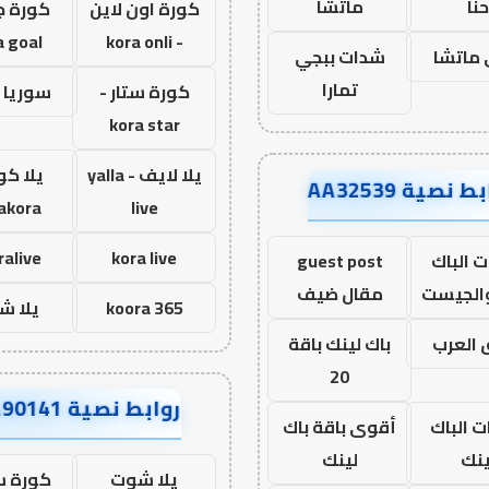
نا
ماتشا
كورة اون لاين
كورة ج
a goal
- kora onli
ماتشا
شدات ببجي
تمارا
كورة ستار -
سوريا 
kora star
يلا لايف - yalla
يلا كو
ط نصية AA32539
lakora
live
ralive
kora live
 الباك
guest post
والجيست
مقال ضيف
koora 365
يلا ش
العرب
باك لينك باقة
20
روابط نصية AA90141
ت الباك
أقوى باقة باك
ينك
لينك
يلا شوت
كورة ست