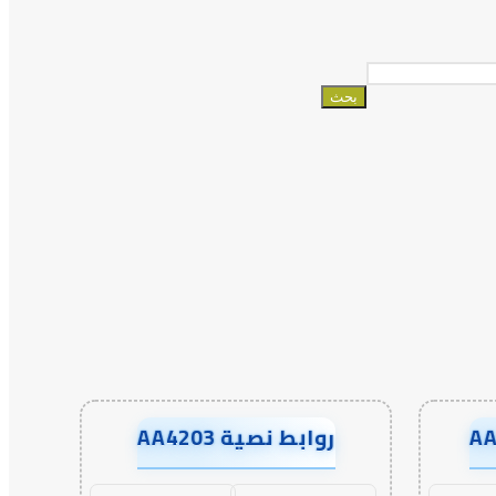
البحث
عن:
روابط نصية AA4203