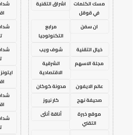
مسك الكلمات
اشراق التقنية
شدات
في قوقل
اق
ان سفن
مرابع
شدات
التكنولوجيا
تم
خيال التقنية
شوف ويب
شدات
ت
مجلة الاسهم
الشرقية
الاقتصادية
ايتون
اق
عالم الايفون
مدونة كوكان
شدات
صحيفة نهج
كار نيوز
اق
موقع خبرة
أناقة أنثى
شدات
التقني
ت