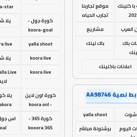
با كلينك
موقع تجاربنا
a-star
202
تجارب الحياه
كورة جول -
يلا ش
 العرب
مشاريع
koora-goal
ات باك
باك لينك
a live
yalla shoot
ينك
koora live
يلا ش
اعلانات باكلينك
koora live
لاي
ط نصية AA98746
كورة اون لاين
يلا كو
lakora
- koora onl
 شوت
yalla shoot
كورة 365 -
oal
kooora 365
ت اليوم
برشلونة مباشر