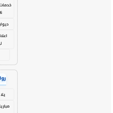
خدمات 
6
ديوان
اعلان
ل
رواب
يلا
مباريا