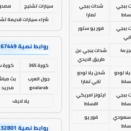
 ببجي
شدات ببجي
سيارات تشليح
مصدو
ساط
تمارا
شراء سيارات قديمة تشل
 ببجي
فور يو ستور
ابي
روابط نصية AA67449
 4u
شدات ببجي عن
طريق الايدي
كورة 365
كورة س
لا لودو
شحن يلا لودو
جول العرب
بث مباشر
ساط
تابي تمارا
goalarab
مدريد ا
 ببجي
ايتونز امريكي
يلا لايف
ساط
اقساط
ز سعودي
فور يو
ساط
روابط نصية AA32801