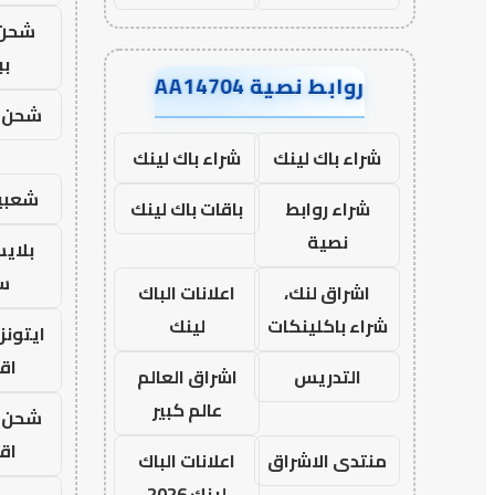
شحن 
ب
روابط نصية AA14704
شحن ي
شراء باك لينك
شراء باك لينك
شعبي
شراء روابط
باقات باك لينك
نصية
بلاي
س
اشراق لنك،
اعلانات الباك
شراء باكلينكات
لينك
ايتونز
اق
التدريس
اشراق العالم
عالم كبير
شحن ي
اق
منتدى الاشراق
اعلانات الباك
لينك 2026