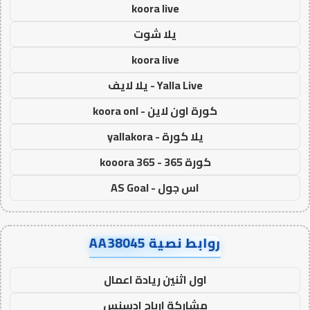
koora live
يلا شوت
koora live
Yalla Live - يلا لايف
كورة اون لاين - koora onl
يلا كورة - yallakora
كورة 365 - kooora 365
اس جول - AS Goal
روابط نصية AA38045
اول اثنين ريادة اعمال
مشاركة ارباح ادسنس