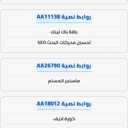
روابط نصية AA11138
باقة باك لينك
تحسين محركات البحث SEO
روابط نصية AA26790
ماسنجر المسلم
روابط نصية AA18012
كورة لايف