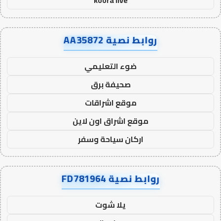
koora live
روابط نصية AA35872
ضوء التعليمي
صحيفة برق
موقع اشراقات
موقع اشراق اون لاين
اركان سياحة وسفر
روابط نصية FD781964
يلا شوت