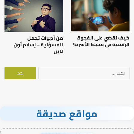
كيف نقضي على الفجوة
من أدبيات تحمل
الرقمية في محيط الأسرة؟
المسؤلية – إسلام أون
لاين
البحث
عن:
مواقع صديقة