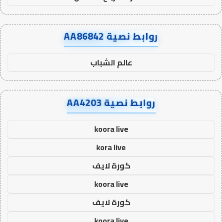
روابط نصية AA86842
عالم الشباب
روابط نصية AA4203
koora live
kora live
كورة لايف
koora live
كورة لايف
koora live