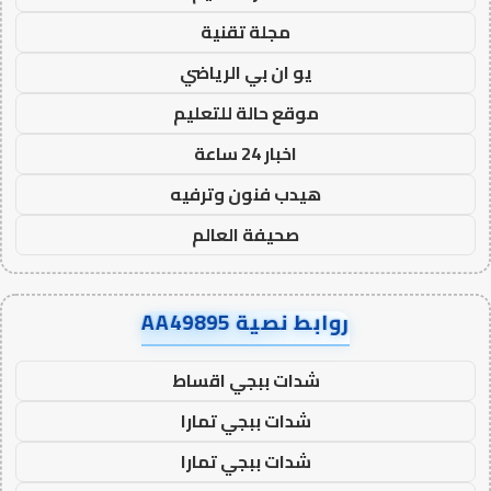
مجلة تقنية
يو ان بي الرياضي
موقع حالة للتعليم
اخبار 24 ساعة
هيدب فنون وترفيه
صحيفة العالم
روابط نصية AA49895
شدات ببجي اقساط
شدات ببجي تمارا
شدات ببجي تمارا