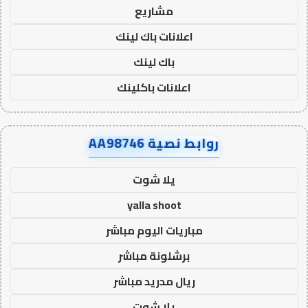
مشاريع
اعلانات باك لينك
باك لينك
اعلانات باكلينك
روابط نصية AA98746
يلا شوت
yalla shoot
مباريات اليوم مباشر
برشلونة مباشر
ريال مدريد مباشر
يلا شوت