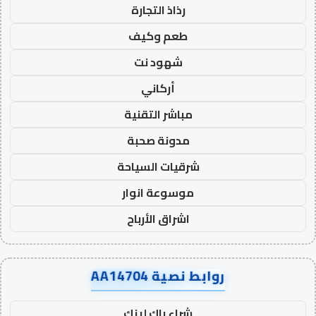
رذاذ التجارة
طعم وكيف
شهود نت
أركاني
مباشر التقنية
مدونة صحبة
شرقيات السياحة
موسوعة انوار
اشراق الأرباح
روابط نصية AA14704
شراء باك لينك