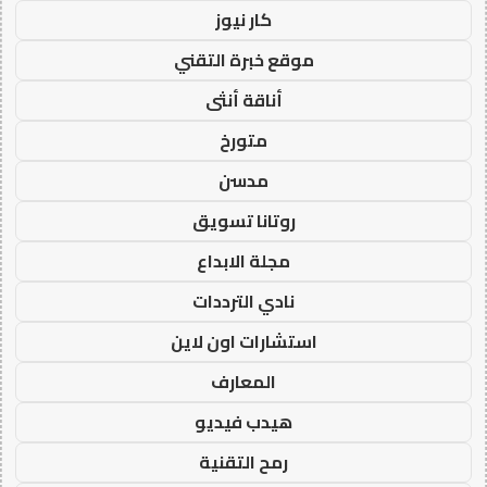
كار نيوز
موقع خبرة التقني
أناقة أنثى
متورخ
مدسن
روتانا تسويق
مجلة الابداع
نادي الترددات
استشارات اون لاين
المعارف
هيدب فيديو
رمح التقنية