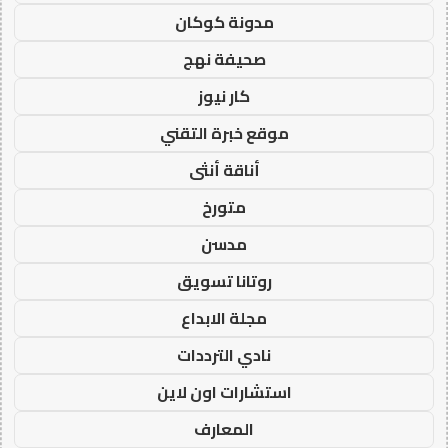
مدونة كوكان
صحيفة نهج
كار نيوز
موقع خبرة التقني
أناقة أنثى
متورخ
مدسن
روتانا تسويق
مجلة الابداع
نادي الترددات
استشارات اون لاين
المعارف