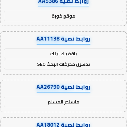
روابط نصية AA5386
موقع كورة
روابط نصية AA11138
باقة باك لينك
تحسين محركات البحث SEO
روابط نصية AA26790
ماسنجر المسلم
روابط نصية AA18012