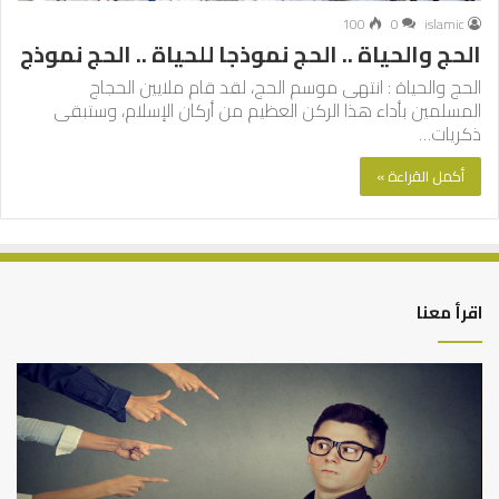
100
0
islamic
الحج والحياة .. الحج نموذجا للحياة .. الحج نموذج
الحج والحياة : انتهى موسم الحج، لقد قام ملايين الحجاج
المسلمين بأداء هذا الركن العظيم من أركان الإسلام، وستبقى
ذكريات…
أكمل القراءة »
اقرأ معنا
من
الت
أدبيات
بين
تحمل
عم
المسؤلية
الدن
–
وط
إسلام
الآ