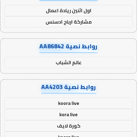
اول اثنين ريادة اعمال
مشاركة ارباح ادسنس
روابط نصية AA86842
عالم الشباب
روابط نصية AA4203
koora live
kora live
كورة لايف