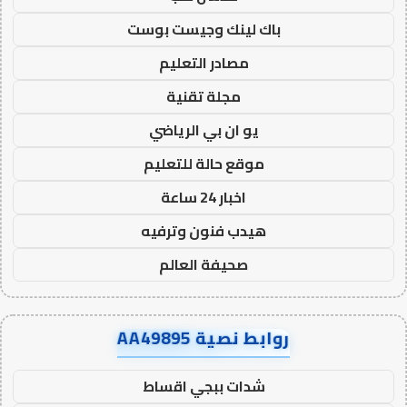
باك لينك وجيست بوست
مصادر التعليم
مجلة تقنية
يو ان بي الرياضي
موقع حالة للتعليم
اخبار 24 ساعة
هيدب فنون وترفيه
صحيفة العالم
روابط نصية AA49895
شدات ببجي اقساط