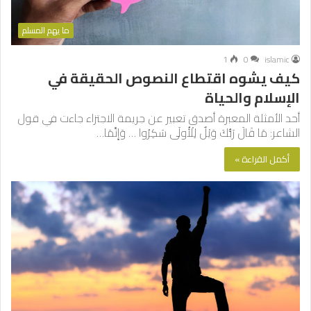
ما يهم المسلم
1
0
islamic
كيف يشوه اقتطاع النصوص الحقيقة في
الإسلام والحياة
أحد الأمثلة المعبرة أصدق تعبير عن جريمة الاجتزاء جاءت في قول
الشاعر: مَا قَالَ رَبُّكَ ‌وَيْلٌ ‌لِلْأُولَى ‌سَكِرُوا … وَإِنَّمَا…
أكمل القراءة »