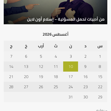
أون
لاين
من أدبيات تحمل المسؤلية – إسلام أون لاين
ا
أغسطس 2026
س
د
ن
ث
أرب
خ
ج
7
6
5
4
3
2
1
14
13
12
11
10
9
8
21
20
19
18
17
16
15
28
27
26
25
24
23
22
31
30
29
« يوليو