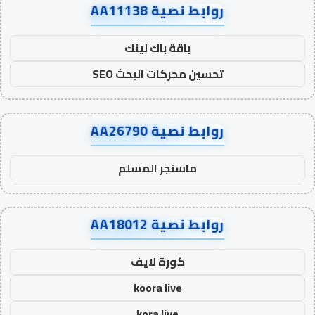
روابط نصية AA11138
باقة باك لينك
تحسين محركات البحث SEO
روابط نصية AA26790
ماسنجر المسلم
روابط نصية AA18012
كورة لايف
koora live
kora live