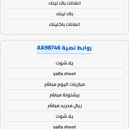
اعلانات باك لينك
باك لينك
اعلانات باكلينك
روابط نصية AA98746
يلا شوت
yalla shoot
مباريات اليوم مباشر
برشلونة مباشر
ريال مدريد مباشر
يلا شوت
yalla shoot