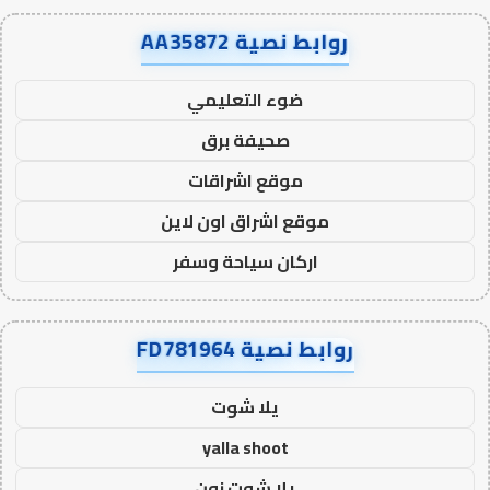
روابط نصية AA35872
ضوء التعليمي
صحيفة برق
موقع اشراقات
موقع اشراق اون لاين
اركان سياحة وسفر
روابط نصية FD781964
يلا شوت
yalla shoot
يلا شوت زون