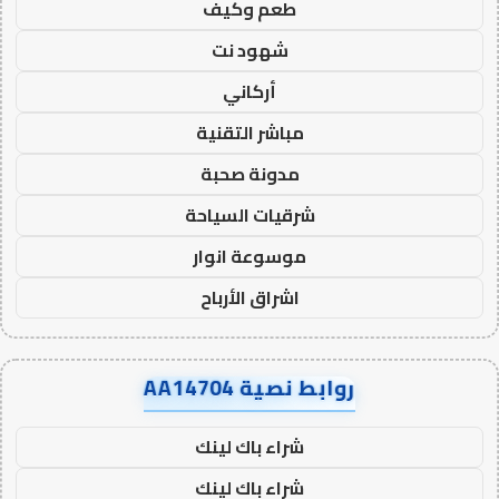
طعم وكيف
شهود نت
أركاني
مباشر التقنية
مدونة صحبة
شرقيات السياحة
موسوعة انوار
اشراق الأرباح
روابط نصية AA14704
شراء باك لينك
شراء باك لينك