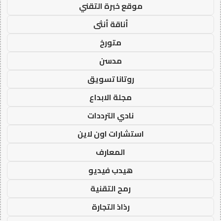
موقع خبرة التقني
أناقة أنثى
متورخ
مدسن
روتانا تسويق
مجلة الابداع
نادي الترددات
استشارات اون لاين
المعارف
هيدب فيديو
رمح التقنية
رذاذ التجارة