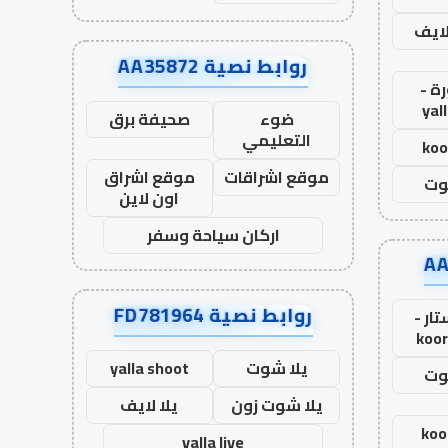
لايف
روابط نصية AA35872
ة -
yal
ضوء
صحيفة برق
التعليمي
koo
موقع اشراقات
موقع اشراق
وت
اون لاين
اركان سياحة وسفر
روابط نصية FD781964
ار -
koor
يلا شوت
yalla shoot
وت
يلا شوت زون
يلا لايف
koo
yalla live