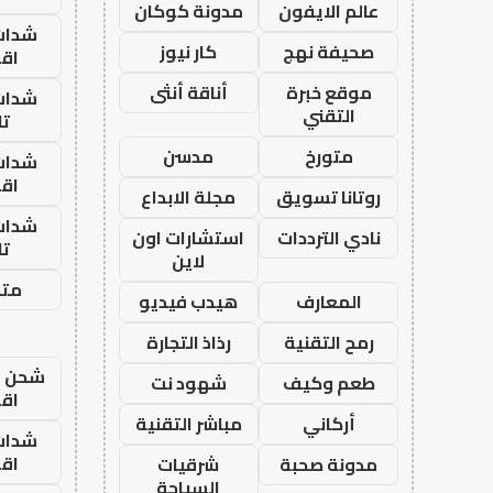
عالم الايفون
مدونة كوكان
شدات
صحيفة نهج
كار نيوز
اق
موقع خبرة
أناقة أنثى
شدات
التقني
تا
متورخ
مدسن
شدات
اق
روتانا تسويق
مجلة الابداع
شدات
نادي الترددات
استشارات اون
تا
لاين
متجر
المعارف
هيدب فيديو
رمح التقنية
رذاذ التجارة
شحن يل
طعم وكيف
شهود نت
اق
أركاني
مباشر التقنية
شدات
اق
مدونة صحبة
شرقيات
السياحة