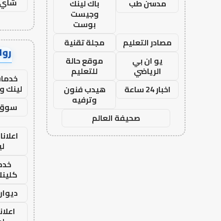
شاي 
مدسن طب
باك لينك
وجيست
بوست
مصادر التعليم
مجلة تقنية
رواب
يو ان بي
موقع حالة
الرياضي
للتعليم
خدمات
لينك و
اخبار 24 ساعة
هيدب فنون
وترفيه
سوق 
صحيفة العالم
اعلانا
لي
خدما
كلينك 26
ديوان
اعلان