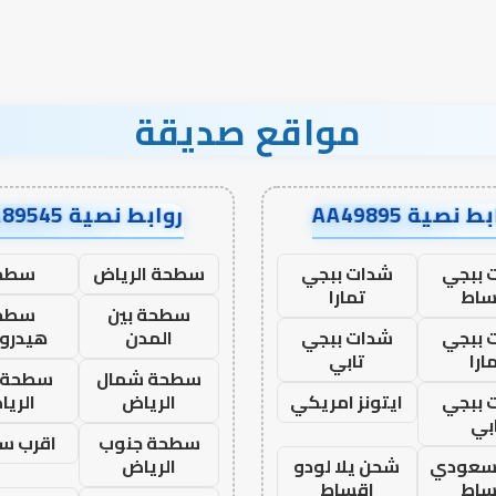
مواقع صديقة
ط نصية AA49895
روابط نصية AA89545
 ببجي
شدات ببجي
سطحة الرياض
سطح
ساط
تمارا
سطحة بين
سطح
 ببجي
شدات ببجي
المدن
هيدرو
ارا
تابي
سطحة شمال
سطحة 
 ببجي
ايتونز امريكي
الرياض
الري
بي
سطحة جنوب
اقرب س
 سعودي
شحن يلا لودو
الرياض
ساط
اقساط