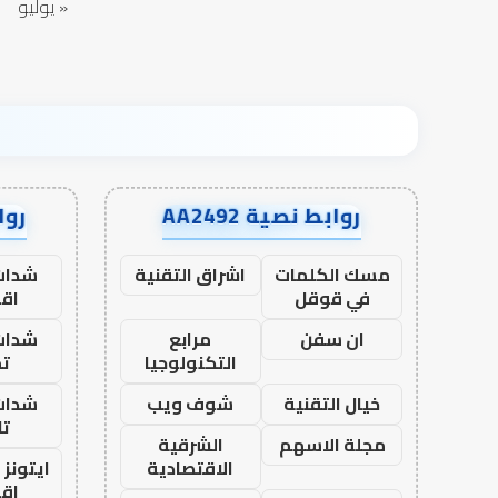
« يوليو
روابط نصية AA2492
رواب
مسك الكلمات
اشراق التقنية
شدات
في قوقل
اق
ان سفن
مرابع
شدات
التكنولوجيا
تم
خيال التقنية
شوف ويب
شدات
تا
مجلة الاسهم
الشرقية
الاقتصادية
ايتونز
اق