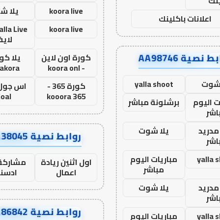
نك
koora live
يلا ش
اعلانات باكلينك
koora live
لاي
ط نصية AA98746
كورة اون لاين
يلا كور
lakora
- koora onl
 شوت
yalla shoot
كورة 365 -
oal
kooora 365
ت اليوم
برشلونة مباشر
اشر
مدريد
يلا شوت
روابط نصية AA38045
اشر
yalla 
مباريات اليوم
اول اثنين ريادة
مشاركة 
مباشر
اعمال
ادسن
مدريد
يلا شوت
اشر
روابط نصية AA86842
yalla 
مباريات اليوم