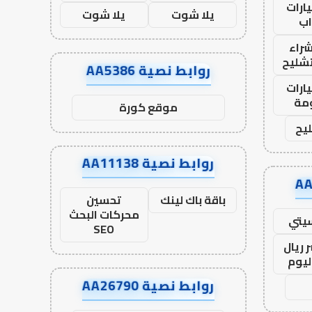
ارات
يلا شوت
يلا شوت
ب
راء
تشليح
روابط نصية AA5386
ارات
مة
موقع كورة
يح
روابط نصية AA11138
باقة باك لينك
تحسين
محركات البحث
يتي
SEO
 ريال
ليوم
روابط نصية AA26790