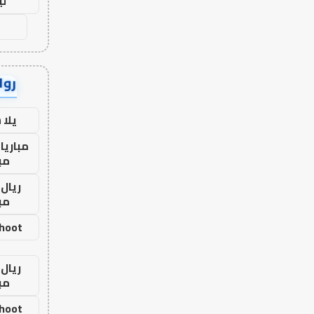
لي
رواب
يلا
مباريا
مب
ريال 
مب
shoot
ريال 
مب
shoot