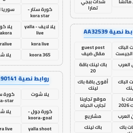
ماتشا
شدات ببجي
تمارا
كورة ستار -
سوريا 
kora star
يلا لايف - yalla
يلا كور
ط نصية AA32539
lakora
live
ralive
kora live
 الباك
guest post
الجيست
مقال ضيف
koora 365
يلا ش
العرب
باك لينك باقة
20
روابط نصية AA90141
ت الباك
أقوى باقة باك
نك
لينك
يلا شوت
كورة ست
ت با
موقع تجاربنا
a-star
20
تجارب الحياه
كورة جول -
يلا ش
 العرب
مشاريع
koora-goal
ات باك
باك لينك
ra live
yalla shoot