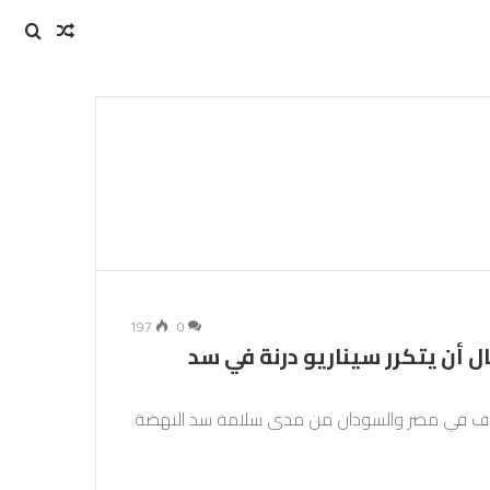
مقال
بحث
عن
عشوائي
197
0
ال أن يتكرر سيناريو درنة في سد
 مخاوف في مصر والسودان من مدى سلامة سد النهضة