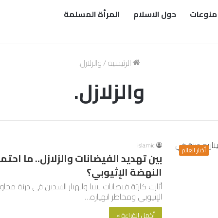
منوعات
حول الاسلام
المرأة المسلمة
الرئيسية
/
والزلازل.
والزلازل.
islamic
أخبار العالم
بين تهديد الفيضانات والزلازل.. ما احتم
النهضة الإثيوبي؟
أثارت كارثة فيضانات ليببا وانهيار السدين في درنة
الإثيوبي ومخاطر انهياره…
أكمل القراءة »