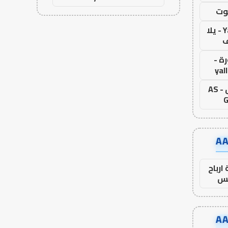
وت
Yalla Live - يلا
ف
ة -
yal
اس جول - AS
G
ارباح
س