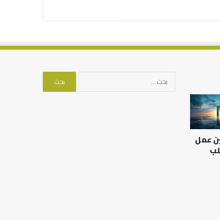
البحث
عن:
من
أدبيات
تحمل
المسؤلية
ين عمل
–
إسلام
لب
أون
لاين
من أدبيات تحمل المسؤلية –
إسلام أون لاين