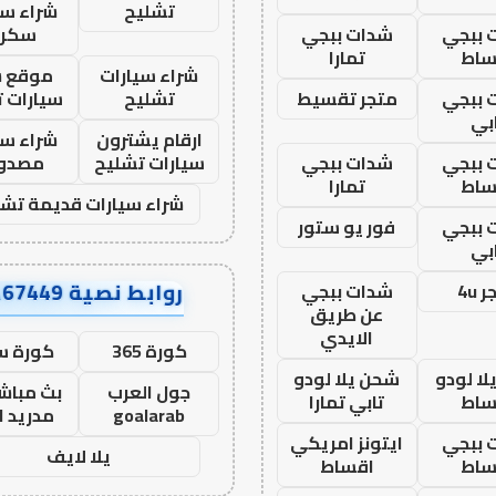
تشليح
شراء سي
 ببجي
شدات ببجي
سكرا
ساط
تمارا
شراء سيارات
موقع ش
 ببجي
متجر تقسيط
تشليح
سيارات 
بي
ارقام يشترون
شراء سي
 ببجي
شدات ببجي
سيارات تشليح
مصدو
ساط
تمارا
شراء سيارات قديمة تشل
 ببجي
فور يو ستور
بي
روابط نصية AA67449
 4u
شدات ببجي
عن طريق
الايدي
كورة 365
كورة س
ا لودو
شحن يلا لودو
جول العرب
بث مباشر
ساط
تابي تمارا
goalarab
مدريد ا
 ببجي
ايتونز امريكي
يلا لايف
ساط
اقساط