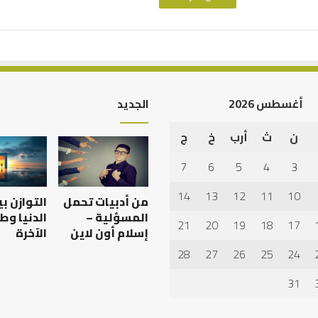
أغسطس 2026
الجديد
ن
ث
أرب
خ
ج
العلاقة
العلمية
7
6
5
4
3
بين
الإمام
14
13
12
11
10
من أدبيات تحمل
التوازن ب
مالك
والليث
المسؤلية –
الدنيا وط
21
20
19
18
17
بن
إسلام أون لاين
الآخرة
العلاقة العلمية بين الإمام
سعد:
28
27
26
25
24
اب عدم استجابة
مالك والليث بن سعد: نموذج
نموذج
في أدب الخلاف
في
31
أدب
الخلاف