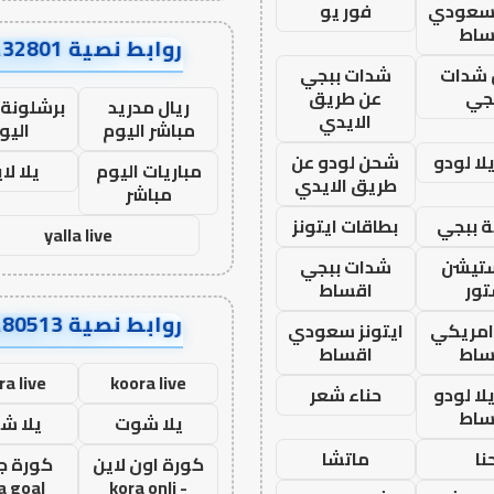
 سعودي
فور يو
ساط
روابط نصية AA32801
شدات
شدات ببجي
جي
عن طريق
ريال مدريد
برشلونة 
الايدي
مباشر اليوم
اليو
ا لودو
شحن لودو عن
مباريات اليوم
يلا لا
طريق الايدي
مباشر
 ببجي
بطاقات ايتونز
yalla live
ستيشن
شدات ببجي
ور
اقساط
روابط نصية AA80513
 امريكي
ايتونز سعودي
ساط
اقساط
ra live
koora live
ا لودو
حناء شعر
ساط
يلا شوت
يلا ش
نا
ماتشا
كورة اون لاين
كورة ج
a goal
- kora onli