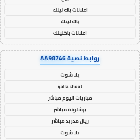
اعلانات باك لينك
باك لينك
اعلانات باكلينك
روابط نصية AA98746
يلا شوت
yalla shoot
مباريات اليوم مباشر
برشلونة مباشر
ريال مدريد مباشر
يلا شوت