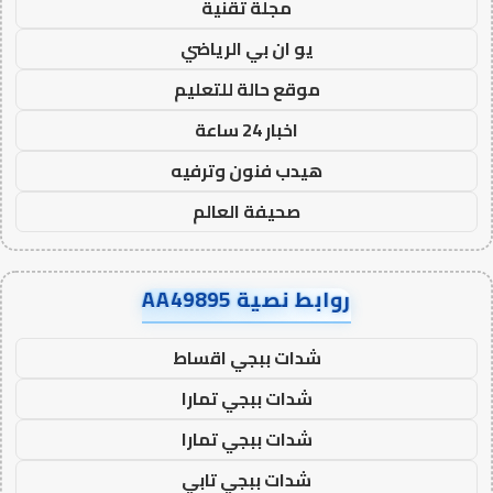
مجلة تقنية
يو ان بي الرياضي
موقع حالة للتعليم
اخبار 24 ساعة
هيدب فنون وترفيه
صحيفة العالم
روابط نصية AA49895
شدات ببجي اقساط
شدات ببجي تمارا
شدات ببجي تمارا
شدات ببجي تابي