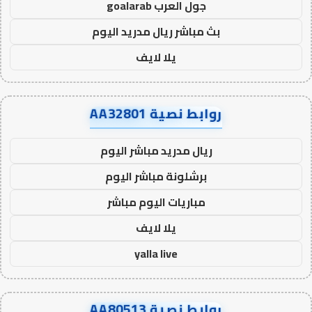
جول العرب goalarab
بث مباشر ريال مدريد اليوم
يلا لايف
روابط نصية AA32801
ريال مدريد مباشر اليوم
برشلونة مباشر اليوم
مباريات اليوم مباشر
يلا لايف
yalla live
روابط نصية AA80513