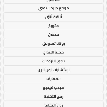
موقع خبرة التقني
أناقة أنثى
متورخ
مدسن
روتانا تسويق
مجلة الابداع
نادي الترددات
استشارات اون لاين
المعارف
هيدب فيديو
رمح التقنية
رذاذ التجارة