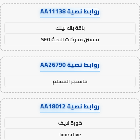
روابط نصية AA11138
باقة باك لينك
تحسين محركات البحث SEO
روابط نصية AA26790
ماسنجر المسلم
روابط نصية AA18012
كورة لايف
koora live