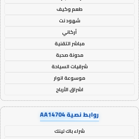
طعم وكيف
شهود نت
أركاني
مباشر التقنية
مدونة صحبة
شرقيات السياحة
موسوعة انوار
اشراق الأرباح
روابط نصية AA14704
شراء باك لينك