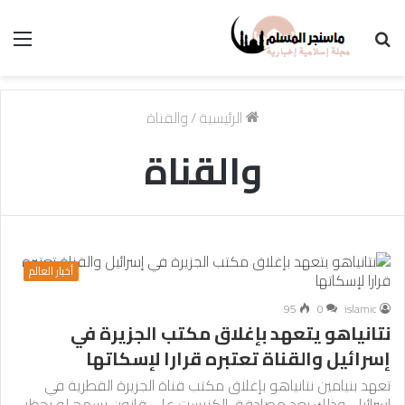
بحث
الق
عن
الرئيسية
/
والقناة
والقناة
أخبار العالم
95
0
islamic
نتانياهو يتعهد بإغلاق مكتب الجزيرة في
إسرائيل والقناة تعتبره قرارا لإسكاتها
تعهد بنيامين نتانياهو بإغلاق مكتب قناة الجزيرة القطرية في
إسرائيل، وذلك بعد مصادقة الكنيست على قانون يسمح له بحظر