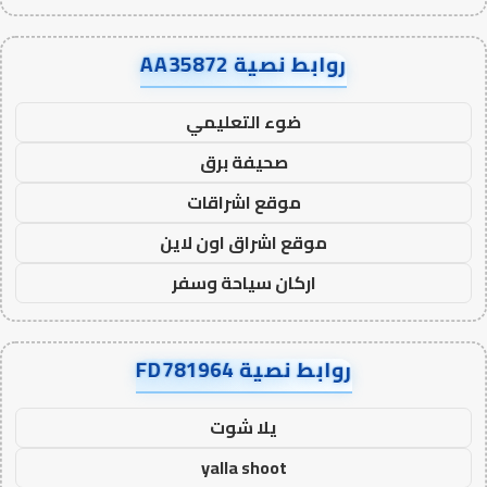
روابط نصية AA35872
ضوء التعليمي
صحيفة برق
موقع اشراقات
موقع اشراق اون لاين
اركان سياحة وسفر
روابط نصية FD781964
يلا شوت
yalla shoot