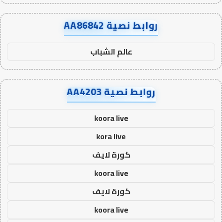
روابط نصية AA86842
عالم الشباب
روابط نصية AA4203
koora live
kora live
كورة لايف
koora live
كورة لايف
koora live