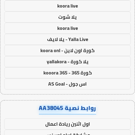
koora live
يلا شوت
koora live
Yalla Live - يلا لايف
كورة اون لاين - koora onl
يلا كورة - yallakora
كورة 365 - kooora 365
اس جول - AS Goal
روابط نصية AA38045
اول اثنين ريادة اعمال
مشاركة ارباح ادسنس