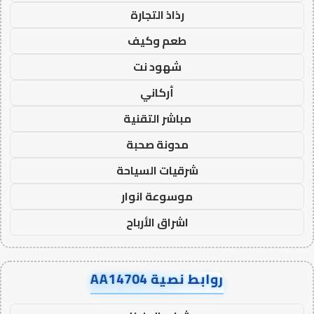
رذاذ التجارة
طعم وكيف
شهود نت
أركاني
مباشر التقنية
مدونة صحبة
شرقيات السياحة
موسوعة انوار
اشراق الأرباح
روابط نصية AA14704