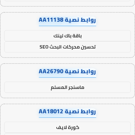
روابط نصية AA11138
باقة باك لينك
تحسين محركات البحث SEO
روابط نصية AA26790
ماسنجر المسلم
روابط نصية AA18012
كورة لايف