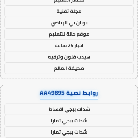
مجلة تقنية
يو ان بي الرياضي
موقع حالة للتعليم
اخبار 24 ساعة
هيدب فنون وترفيه
صحيفة العالم
روابط نصية AA49895
شدات ببجي اقساط
شدات ببجي تمارا
شدات ببجي تمارا