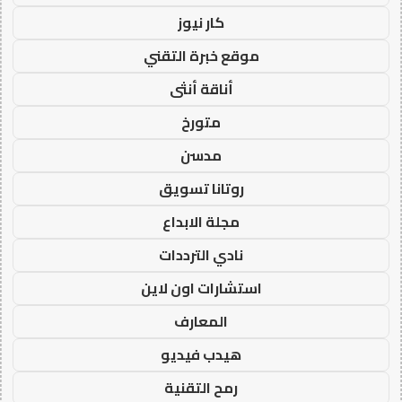
كار نيوز
موقع خبرة التقني
أناقة أنثى
متورخ
مدسن
روتانا تسويق
مجلة الابداع
نادي الترددات
استشارات اون لاين
المعارف
هيدب فيديو
رمح التقنية