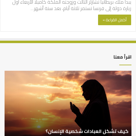
يبدأ ملك بريطانيا تشارلز الثالث وزوجته الملكة كاميلا الأربعاء أول
زيارة دولة إلى فرنسا تستمر ثلاثة أيام، بعد ستة أشهر…
أكمل القراءة »
اقرأ معنا
كيف
أه
تشكل
أسب
العبادات
عد
شخصية
است
الإنسان؟
الد
كيف تشكل العبادات شخصية الإنسان؟
أ