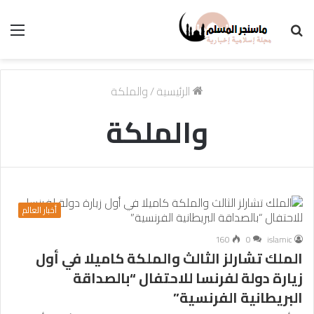
بحث
الق
عن
الرئيسية
/
والملكة
والملكة
أخبار العالم
160
0
islamic
الملك تشارلز الثالث والملكة كاميلا في أول
زيارة دولة لفرنسا للاحتفال “بالصداقة
البريطانية الفرنسية”