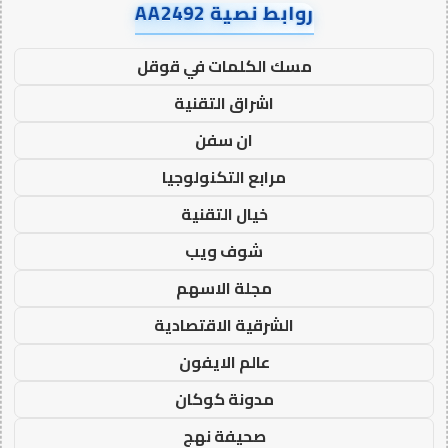
روابط نصية AA2492
مسك الكلمات في قوقل
اشراق التقنية
ان سفن
مرابع التكنولوجيا
خيال التقنية
شوف ويب
مجلة الاسهم
الشرقية الاقتصادية
عالم الايفون
مدونة كوكان
صحيفة نهج