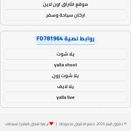
موقع اشراق اون لاين
اركان سياحة وسفر
روابط نصية FD781964
يلا شوت
yalla shoot
يلا شوت زون
يلا لايف
yalla live
© حقوق النشر 2026، جميع الحقوق محفوظة |
برعاية اشراق العالم
| مُستضاف