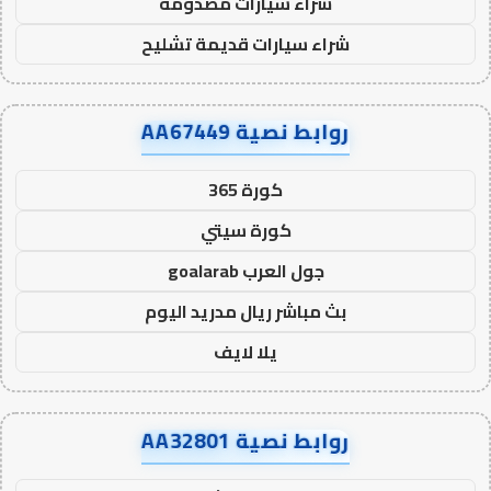
شراء سيارات مصدومة
شراء سيارات قديمة تشليح
روابط نصية AA67449
كورة 365
كورة سيتي
جول العرب goalarab
بث مباشر ريال مدريد اليوم
يلا لايف
روابط نصية AA32801