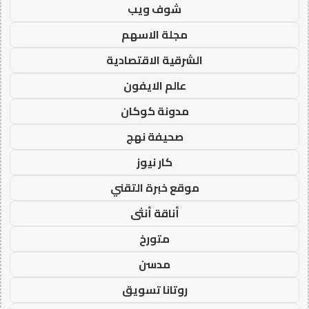
شوف ويب
مجلة الاسهم
الشرقية الاقتصادية
عالم الايفون
مدونة كوكان
صحيفة نهج
كار نيوز
موقع خبرة التقني
أناقة أنثى
متورخ
مدسن
روتانا تسويق