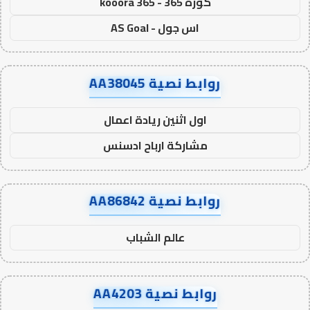
كورة 365 - kooora 365
اس جول - AS Goal
روابط نصية AA38045
اول اثنين ريادة اعمال
مشاركة ارباح ادسنس
روابط نصية AA86842
عالم الشباب
روابط نصية AA4203