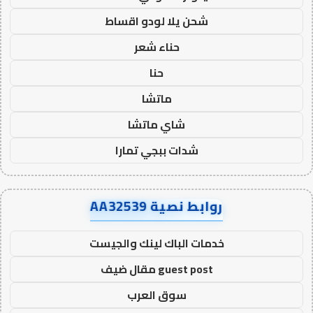
شحن يلا لودو اقساط
حناء شعر
حنا
ماتشا
شاي ماتشا
شدات ببجي تمارا
روابط نصية AA32539
خدمات الباك لينك والجيست
guest post مقال ضيف
سوق العرب