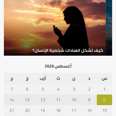
كيف
أه
تشكل
أسب
العبادات
عد
شخصية
است
الإنسان؟
الد
كيف تشكل العبادات شخصية الإنسان؟
أ
أغسطس 2026
س
د
ن
ث
أرب
خ
ج
7
6
5
4
3
2
1
14
13
12
11
10
9
8
21
20
19
18
17
16
15