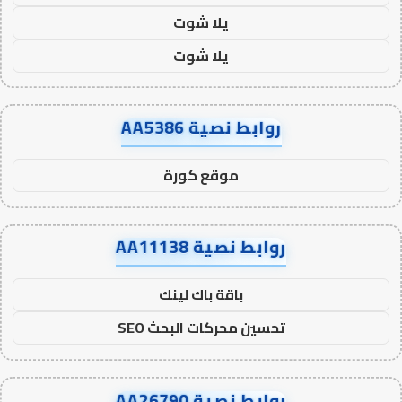
يلا شوت
يلا شوت
روابط نصية AA5386
موقع كورة
روابط نصية AA11138
باقة باك لينك
تحسين محركات البحث SEO
روابط نصية AA26790