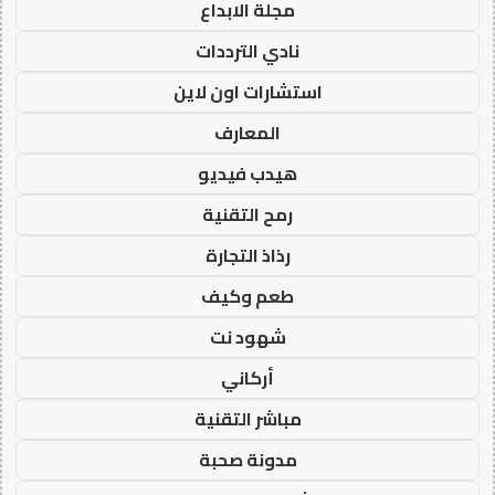
مجلة الابداع
نادي الترددات
استشارات اون لاين
المعارف
هيدب فيديو
رمح التقنية
رذاذ التجارة
طعم وكيف
شهود نت
أركاني
مباشر التقنية
مدونة صحبة