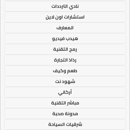
نادي الترددات
استشارات اون لاين
المعارف
هيدب فيديو
رمح التقنية
رذاذ التجارة
طعم وكيف
شهود نت
أركاني
مباشر التقنية
مدونة صحبة
شرقيات السياحة