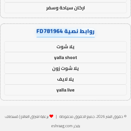
اركان سياحة وسفر
روابط نصية FD781964
يلا شوت
yalla shoot
يلا شوت زون
يلا لايف
yalla live
© حقوق النشر 2026، جميع الحقوق محفوظة |
برعاية اشراق العالم
| مُستضاف
بفخر
eshraag.com