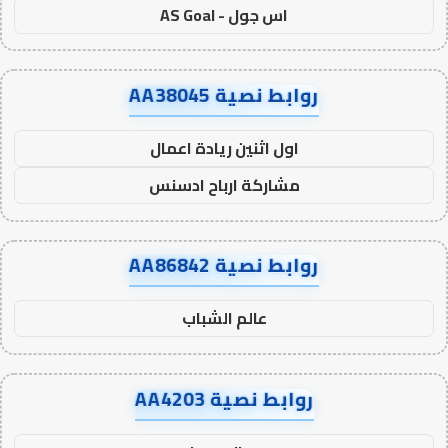
اس جول - AS Goal
روابط نصية AA38045
اول اثنين ريادة اعمال
مشاركة ارباح ادسنس
روابط نصية AA86842
عالم الشباب
روابط نصية AA4203