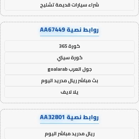
شراء سيارات قديمة تشليح
روابط نصية AA67449
كورة 365
كورة سيتي
جول العرب goalarab
بث مباشر ريال مدريد اليوم
يلا لايف
روابط نصية AA32801
ريال مدريد مباشر اليوم