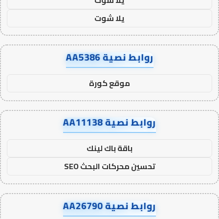
يلا شوت
روابط نصية AA5386
موقع كورة
روابط نصية AA11138
باقة باك لينك
تحسين محركات البحث SEO
روابط نصية AA26790