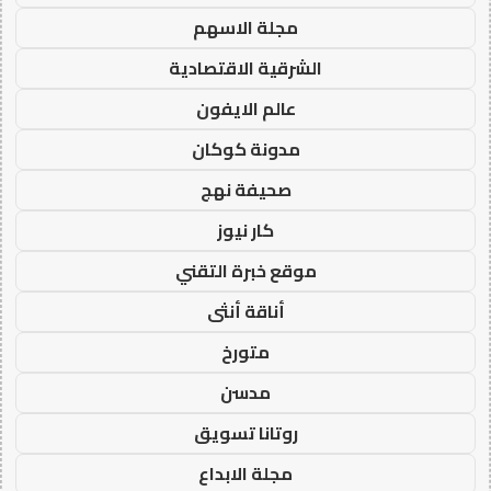
مجلة الاسهم
الشرقية الاقتصادية
عالم الايفون
مدونة كوكان
صحيفة نهج
كار نيوز
موقع خبرة التقني
أناقة أنثى
متورخ
مدسن
روتانا تسويق
مجلة الابداع