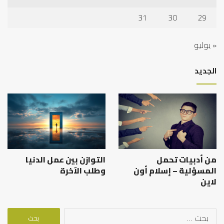
31
30
29
« يوليو
الجديد
من أدبيات تحمل
التوازن بين عمل الدنيا
المسؤلية – إسلام أون
وطلب الآخرة
لاين
البحث
عن: