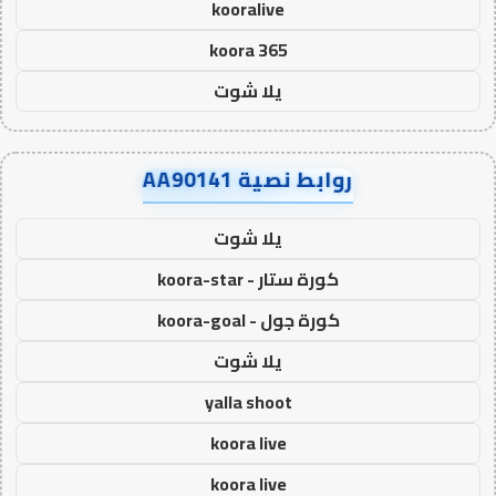
kooralive
koora 365
يلا شوت
روابط نصية AA90141
يلا شوت
كورة ستار - koora-star
كورة جول - koora-goal
يلا شوت
yalla shoot
koora live
koora live