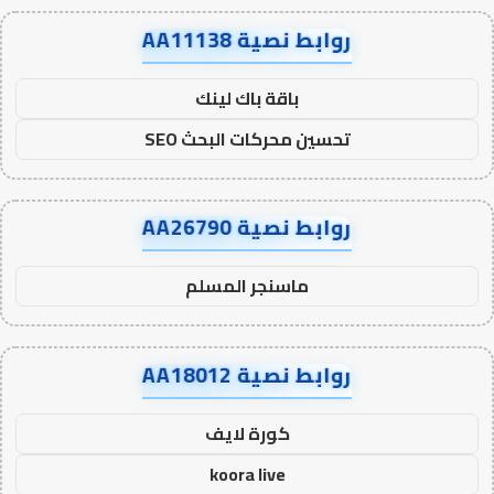
روابط نصية AA11138
باقة باك لينك
تحسين محركات البحث SEO
روابط نصية AA26790
ماسنجر المسلم
روابط نصية AA18012
كورة لايف
koora live