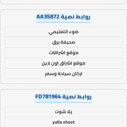
روابط نصية AA35872
ضوء التعليمي
صحيفة برق
موقع اشراقات
موقع اشراق اون لاين
اركان سياحة وسفر
روابط نصية FD781964
يلا شوت
yalla shoot