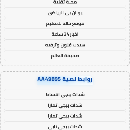
مجلة تقنية
يو ان بي الرياضي
موقع حالة للتعليم
اخبار 24 ساعة
هيدب فنون وترفيه
صحيفة العالم
روابط نصية AA49895
شدات ببجي اقساط
شدات ببجي تمارا
شدات ببجي تمارا
شدات ببجي تابي