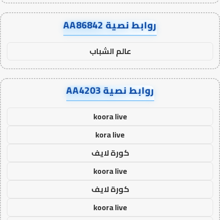
روابط نصية AA86842
عالم الشباب
روابط نصية AA4203
koora live
kora live
كورة لايف
koora live
كورة لايف
koora live