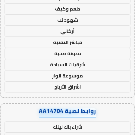
طعم وكيف
شهود نت
أركاني
مباشر التقنية
مدونة صحبة
شرقيات السياحة
موسوعة انوار
اشراق الأرباح
روابط نصية AA14704
شراء باك لينك