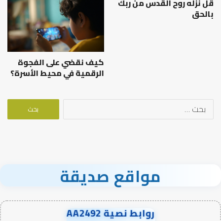
قل نزله روح القدس من ربك
بالحق
كيف نقضي على الفجوة
الرقمية في محيط الأسرة؟
البحث
عن:
مواقع صديقة
روابط نصية AA2492