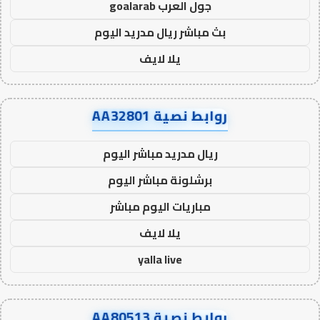
جول العرب goalarab
بث مباشر ريال مدريد اليوم
يلا لايف
روابط نصية AA32801
ريال مدريد مباشر اليوم
برشلونة مباشر اليوم
مباريات اليوم مباشر
يلا لايف
yalla live
روابط نصية AA80513