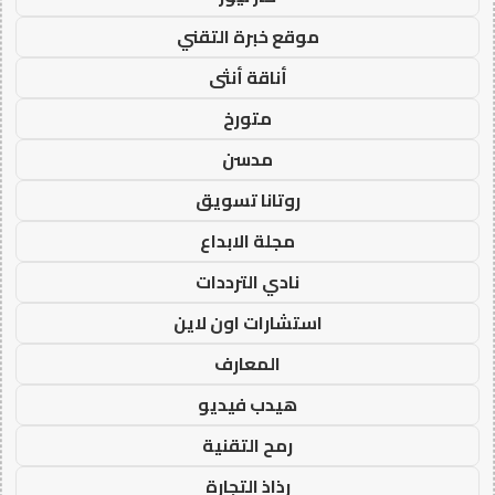
موقع خبرة التقني
أناقة أنثى
متورخ
مدسن
روتانا تسويق
مجلة الابداع
نادي الترددات
استشارات اون لاين
المعارف
هيدب فيديو
رمح التقنية
رذاذ التجارة