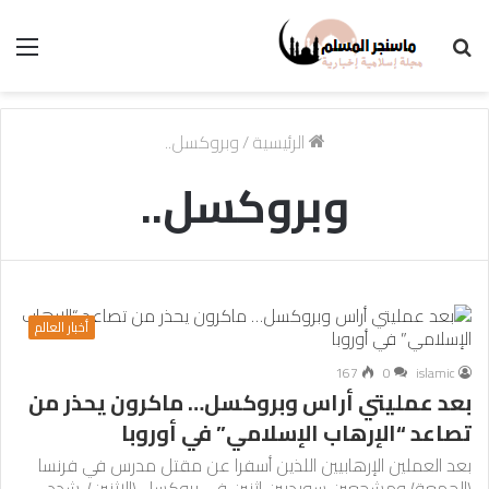
بحث
الق
عن
الرئيسية
/
وبروكسل..
وبروكسل..
أخبار العالم
167
0
islamic
بعد عمليتي أراس وبروكسل… ماكرون يحذر من
تصاعد “الإرهاب الإسلامي” في أوروبا
بعد العملين الإرهابيين اللذين أسفرا عن مقتل مدرس في فرنسا
(الجمعة) ومشجعين سويديين اثنين في بروكسل (الاثنين)، شدد