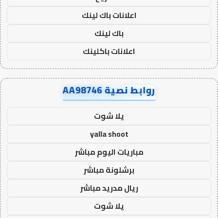
اعلانات باك لينك
باك لينك
اعلانات باكلينك
روابط نصية AA98746
يلا شوت
yalla shoot
مباريات اليوم مباشر
برشلونة مباشر
ريال مدريد مباشر
يلا شوت