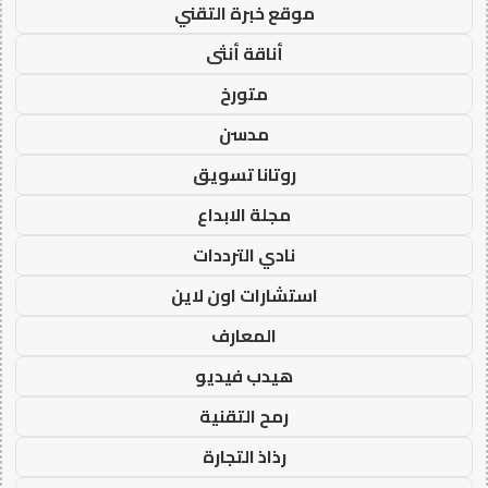
موقع خبرة التقني
أناقة أنثى
متورخ
مدسن
روتانا تسويق
مجلة الابداع
نادي الترددات
استشارات اون لاين
المعارف
هيدب فيديو
رمح التقنية
رذاذ التجارة