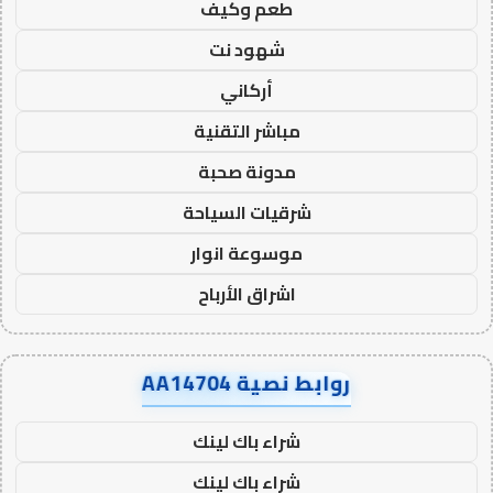
طعم وكيف
شهود نت
أركاني
مباشر التقنية
مدونة صحبة
شرقيات السياحة
موسوعة انوار
اشراق الأرباح
روابط نصية AA14704
شراء باك لينك
شراء باك لينك