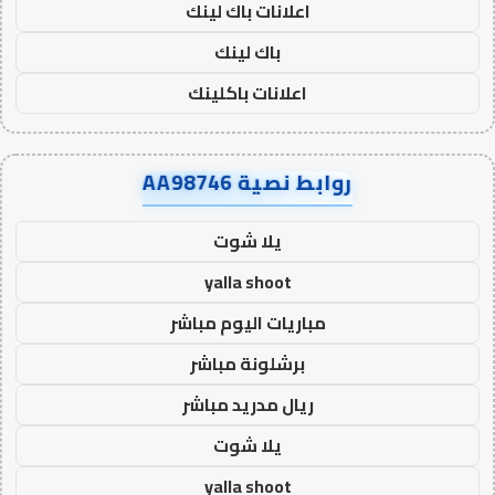
اعلانات باك لينك
باك لينك
اعلانات باكلينك
روابط نصية AA98746
يلا شوت
yalla shoot
مباريات اليوم مباشر
برشلونة مباشر
ريال مدريد مباشر
يلا شوت
yalla shoot