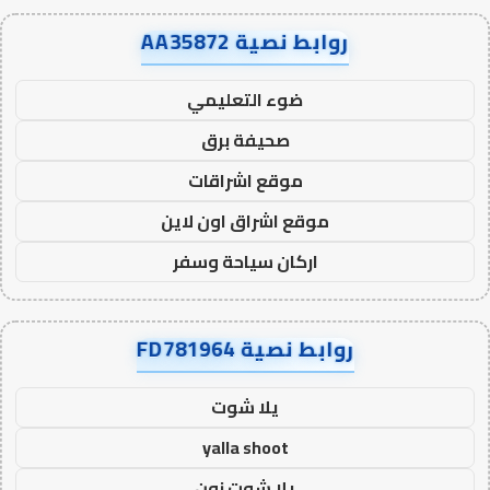
روابط نصية AA35872
ضوء التعليمي
صحيفة برق
موقع اشراقات
موقع اشراق اون لاين
اركان سياحة وسفر
روابط نصية FD781964
يلا شوت
yalla shoot
يلا شوت زون