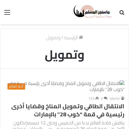
بحث
الق
عن
الرئيسية
/
وتمويل
وتمويل
أخبار العالم
133
0
islamic
الانتقال الطاقي وتمويل المناخ وقضايا أخرى
رئيسية في قمة “كوب 28” بالإمارات
يناقش قادة العالم بدءا من الخميس وحتى 12 ديسمبر/كانون
الأول في قمة المناخ 28 المنعقدة في دبي بالإمارات، عددا من…