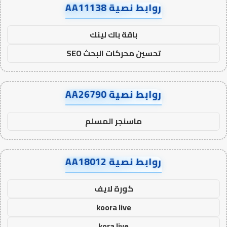
روابط نصية AA11138
باقة باك لينك
تحسين محركات البحث SEO
روابط نصية AA26790
ماسنجر المسلم
روابط نصية AA18012
كورة لايف
koora live
kora live