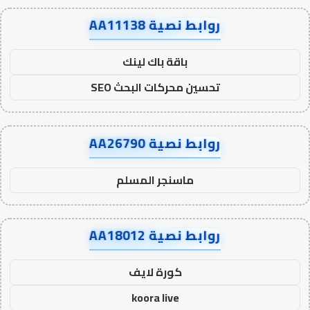
روابط نصية AA11138
باقة باك لينك
تحسين محركات البحث SEO
روابط نصية AA26790
ماسنجر المسلم
روابط نصية AA18012
كورة لايف
koora live