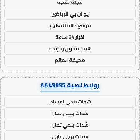
مجلة تقنية
يو ان بي الرياضي
موقع حالة للتعليم
اخبار 24 ساعة
هيدب فنون وترفيه
صحيفة العالم
روابط نصية AA49895
شدات ببجي اقساط
شدات ببجي تمارا
شدات ببجي تمارا
شدات ببجي تابي