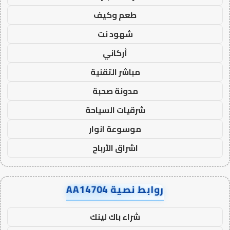
طعم وكيف
شهود نت
أركاني
مباشر التقنية
مدونة صحبة
شرقيات السياحة
موسوعة انوار
اشراق الأرباح
روابط نصية AA14704
شراء باك لينك