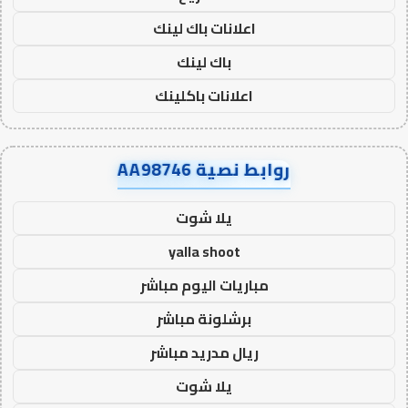
اعلانات باك لينك
باك لينك
اعلانات باكلينك
روابط نصية AA98746
يلا شوت
yalla shoot
مباريات اليوم مباشر
برشلونة مباشر
ريال مدريد مباشر
يلا شوت