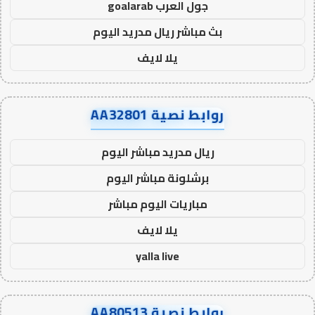
جول العرب goalarab
بث مباشر ريال مدريد اليوم
يلا لايف
روابط نصية AA32801
ريال مدريد مباشر اليوم
برشلونة مباشر اليوم
مباريات اليوم مباشر
يلا لايف
yalla live
روابط نصية AA80513