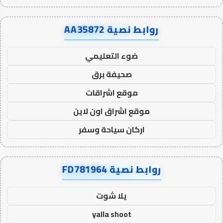
روابط نصية AA35872
ضوء التعليمي
صحيفة برق
موقع اشراقات
موقع اشراق اون لاين
اركان سياحة وسفر
روابط نصية FD781964
يلا شوت
yalla shoot