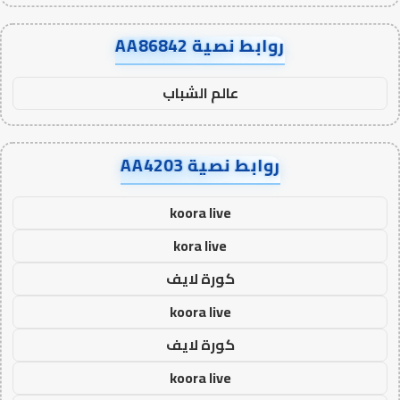
روابط نصية AA86842
عالم الشباب
روابط نصية AA4203
koora live
kora live
كورة لايف
koora live
كورة لايف
koora live