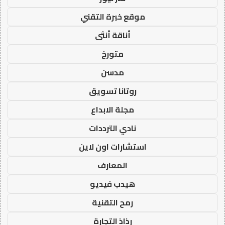
موقع خبرة التقني
أناقة أنثى
متورخ
مدسن
روتانا تسويق
مجلة الابداع
نادي الترددات
استشارات اون لاين
المعارف
هيدب فيديو
رمح التقنية
رذاذ التجارة