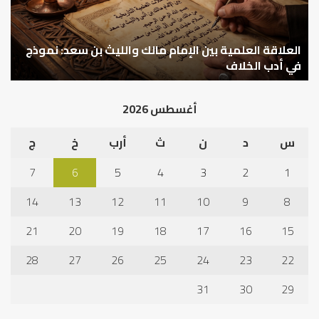
والليث
كي
بن
نتر
سعد:
خبر
نموذج
العلاقة العلمية بين الإمام مالك والليث بن سعد: نموذج
ما
ا
في
قب
في أدب الخلاف
ق
أدب
الم
الخلاف
إلى
أغسطس 2026
نجا
س
د
ن
ث
أرب
خ
ج
7
6
5
4
3
2
1
14
13
12
11
10
9
8
21
20
19
18
17
16
15
28
27
26
25
24
23
22
31
30
29