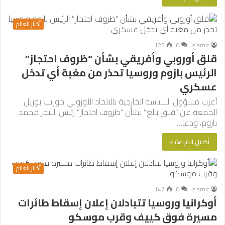
أخبار العالم
123
0
islamic
قلق أوروبي وأفريقي بشأن “ظروف احتجاز”
الرئيس بازوم وروسيا تحذر من مغبة أي تدخل
عسكري
أعرب مسؤول السياسة الخارجية بالاتحاد الأوروبي جوزيب بوريل
الجمعة عن “قلق بالغ” بشأن “ظروف احتجاز” رئيس النيجر محمد
بازوم، ودعا…
أكمل القراءة »
أخبار العالم
147
0
islamic
أوكرانيا وروسيا تتبادلان إعلان إسقاط طائرات
مسيرة فوق كييف وقرب موسكو