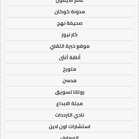
عالم الايفون
مدونة كوكان
صحيفة نهج
كار نيوز
موقع خبرة التقني
أناقة أنثى
متورخ
مدسن
روتانا تسويق
مجلة الابداع
نادي الترددات
استشارات اون لاين
المعارف