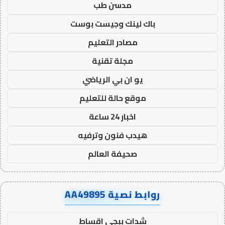
مدسن طب
باك لينك وجيست بوست
مصادر التعليم
مجلة تقنية
يو ان بي الرياضي
موقع حالة للتعليم
اخبار 24 ساعة
هيدب فنون وترفيه
صحيفة العالم
روابط نصية AA49895
شدات ببجي اقساط