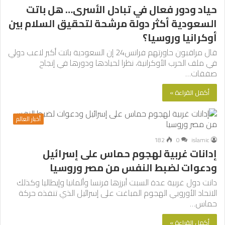
حياد ودور فعال في تبادل الأسرى… هل باتت
السعودية أكثر دولة مرشحة لتحقيق السلام بين
أوكرانيا وروسيا؟
قال مراقبون حاورتهم فرانس24 إن السعودية باتت أكبر لاعب دولي
في ملف الحرب الأوكرانية، نظرا لحيادها ودورها في إنجاح
صفقات…
أكمل القراءة »
أخبار العالم
182
0
islamic
إدانات غربية لهجوم حماس على إسرائيل
ودعوات لضبط النفس من مصر وروسيا
دانت دول غربية عدة السبت أبرزها فرنسا وألمانيا وإيطاليا وكذلك
الاتحاد الأوروبي الهجوم المباغت على إسرائيل الذي تنفذه حركة
حماس…
أكمل القراءة »