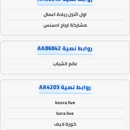
اول اثنين ريادة اعمال
مشاركة ارباح ادسنس
روابط نصية AA86842
عالم الشباب
روابط نصية AA4203
koora live
kora live
كورة لايف