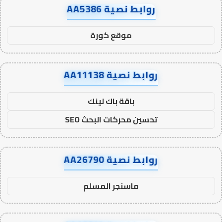
روابط نصية AA5386
موقع كورة
روابط نصية AA11138
باقة باك لينك
تحسين محركات البحث SEO
روابط نصية AA26790
ماسنجر المسلم