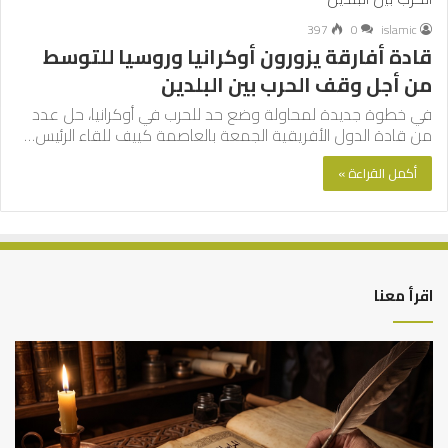
397
0
islamic
قادة أفارقة يزورون أوكرانيا وروسيا للتوسط
من أجل وقف الحرب بين البلدين
في خطوة جديدة لمحاولة وضع حد للحرب في أوكرانيا، حل عدد
من قادة الدول الأفريقية الجمعة بالعاصمة كييف للقاء الرئيس…
أكمل القراءة »
اقرأ معنا
العلاقة
الر
العلمية
الت
بين
وال
الإمام
الم
مالك
..