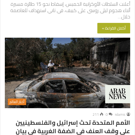
أعلنت السلطات الأوكرانية الخميس، إسقاط نحو 15 طائرة مسيرة
أثناء هجوم ليلي روسي على كييف، في ثاني استهداف للعاصمة
خلال…
أكمل القراءة »
أخبار العالم
211
0
islamic
الأمم المتحدة تحث إسرائيل والفلسطينيين
على وقف العنف في الضفة الغربية في بيان