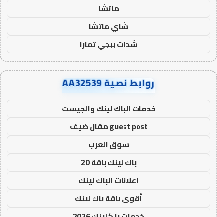
ماتشا
شاي ماتشا
شدات ببجي تمارا
روابط نصية AA32539
خدمات الباك لينك والجيست
guest post مقال ضيف
سوق العرب
باك لينك باقة 20
اعلانات الباك لينك
أقوى باقة باك لينك
خدمات با كلينك 2026