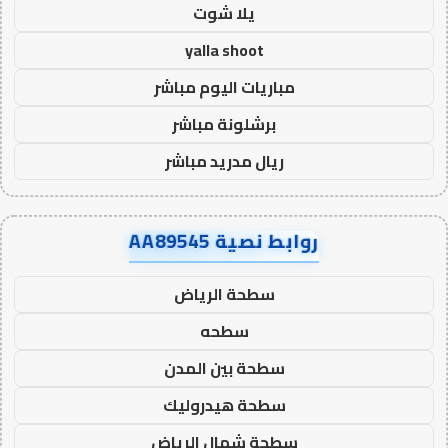
يلا شوت
yalla shoot
مباريات اليوم مباشر
برشلونة مباشر
ريال مدريد مباشر
روابط نصية AA89545
سطحة الرياض
سطحه
سطحة بين المدن
سطحة هيدروليك
سطحة شمال الرياض