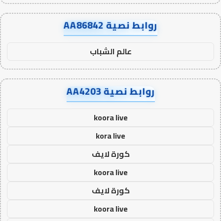
روابط نصية AA86842
عالم الشباب
روابط نصية AA4203
koora live
kora live
كورة لايف
koora live
كورة لايف
koora live