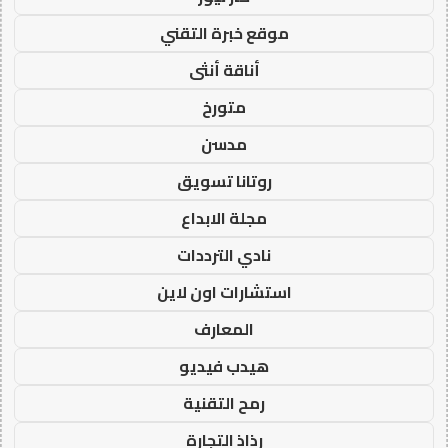
موقع خبرة التقني
أناقة أنثى
متورخ
مدسن
روتانا تسويق
مجلة الابداع
نادي الترددات
استشارات اون لاين
المعارف
هيدب فيديو
رمح التقنية
رذاذ التجارة