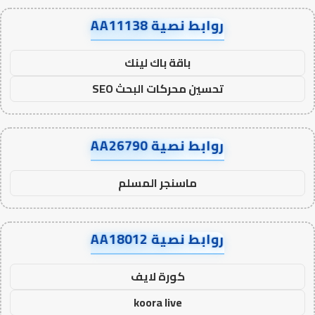
روابط نصية AA11138
باقة باك لينك
تحسين محركات البحث SEO
روابط نصية AA26790
ماسنجر المسلم
روابط نصية AA18012
كورة لايف
koora live