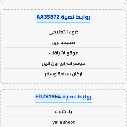
روابط نصية AA35872
ضوء التعليمي
صحيفة برق
موقع اشراقات
موقع اشراق اون لاين
اركان سياحة وسفر
روابط نصية FD781964
يلا شوت
yalla shoot