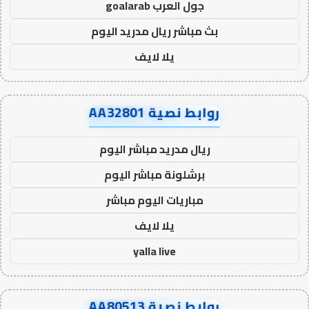
جول العرب goalarab
بث مباشر ريال مدريد اليوم
يلا لايف
روابط نصية AA32801
ريال مدريد مباشر اليوم
برشلونة مباشر اليوم
مباريات اليوم مباشر
يلا لايف
yalla live
روابط نصية AA80513