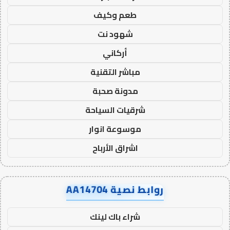
طعم وكيف
شهود نت
أركاني
مباشر التقنية
مدونة صحبة
شرقيات السياحة
موسوعة انوار
اشراق الأرباح
روابط نصية AA14704
شراء باك لينك