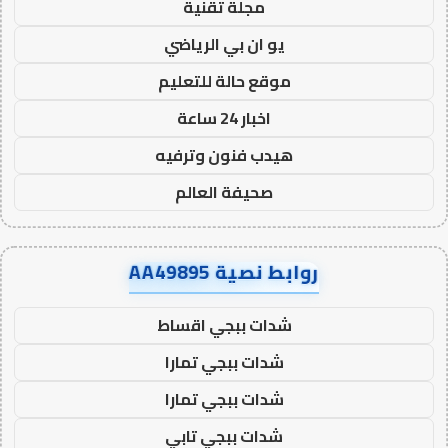
مجلة تقنية
يو ان بي الرياضي
موقع حالة للتعليم
اخبار 24 ساعة
هيدب فنون وترفيه
صحيفة العالم
روابط نصية AA49895
شدات ببجي اقساط
شدات ببجي تمارا
شدات ببجي تمارا
شدات ببجي تابي