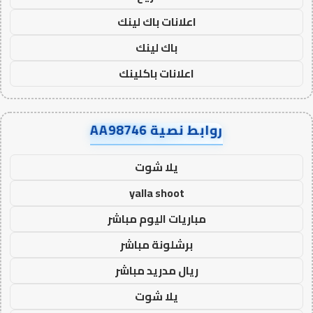
اعلانات باك لينك
باك لينك
اعلانات باكلينك
روابط نصية AA98746
يلا شوت
yalla shoot
مباريات اليوم مباشر
برشلونة مباشر
ريال مدريد مباشر
يلا شوت