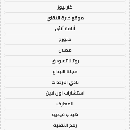
كار نيوز
موقع خبرة التقني
أناقة أنثى
متورخ
مدسن
روتانا تسويق
مجلة الابداع
نادي الترددات
استشارات اون لاين
المعارف
هيدب فيديو
رمح التقنية