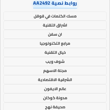
روابط نصية AA2492
مسك الكلمات في قوقل
اشراق التقنية
ان سفن
مرابع التكنولوجيا
خيال التقنية
شوف ويب
مجلة الاسهم
الشرقية الاقتصادية
عالم الايفون
مدونة كوكان
صحيفة نهج