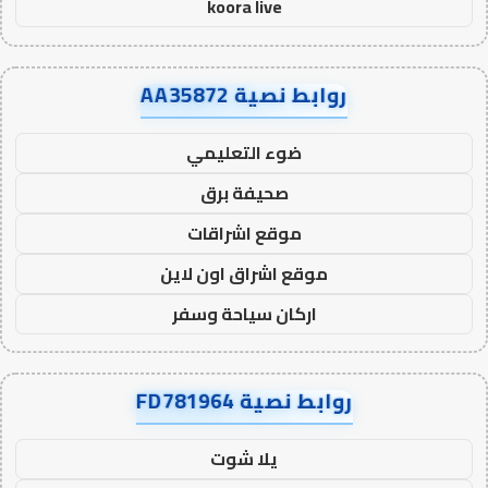
koora live
روابط نصية AA35872
ضوء التعليمي
صحيفة برق
موقع اشراقات
موقع اشراق اون لاين
اركان سياحة وسفر
روابط نصية FD781964
يلا شوت