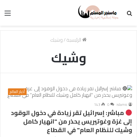
بحث
الق
عن
الرئيسية
/
وشيك
وشيك
أخبار العالم
143
0
islamic
مباشر: إسرائيل تقر زيادة في دخول الوقود
إلى غزة وغوتيريس يحذر من "انهيار كامل
وشيك للنظام العام" في القطاع