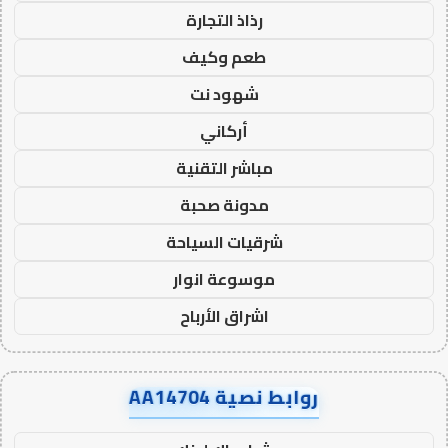
رذاذ التجارة
طعم وكيف
شهود نت
أركاني
مباشر التقنية
مدونة صحبة
شرقيات السياحة
موسوعة انوار
اشراق الأرباح
روابط نصية AA14704