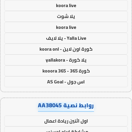
koora live
يلا شوت
koora live
Yalla Live - يلا لايف
كورة اون لاين - koora onl
يلا كورة - yallakora
كورة 365 - kooora 365
اس جول - AS Goal
روابط نصية AA38045
اول اثنين ريادة اعمال
مشاركة ارباح ادسنس