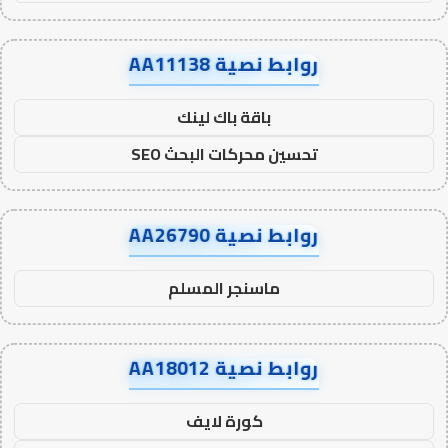
روابط نصية AA11138
باقة باك لينك
تحسين محركات البحث SEO
روابط نصية AA26790
ماسنجر المسلم
روابط نصية AA18012
كورة لايف