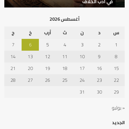
في
قب
في أدب الخلاف
ق
أدب
الم
الخلاف
إلى
أغسطس 2026
نجا
س
د
ن
ث
أرب
خ
ج
7
6
5
4
3
2
1
14
13
12
11
10
9
8
21
20
19
18
17
16
15
28
27
26
25
24
23
22
31
30
29
« يوليو
الجديد