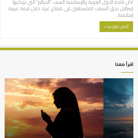
أدان قادة الدول العربية والإسلامية السبت “الجرائم” التي ترتكبها
إسرائيل بحق الشعب الفلسطيني في قطاع غزة، خلال قمة عربية
إسلامية…
أكمل القراءة »
اقرأ معنا
كيف
أه
تشكل
أسب
العبادات
عد
شخصية
است
الإنسان؟
الد