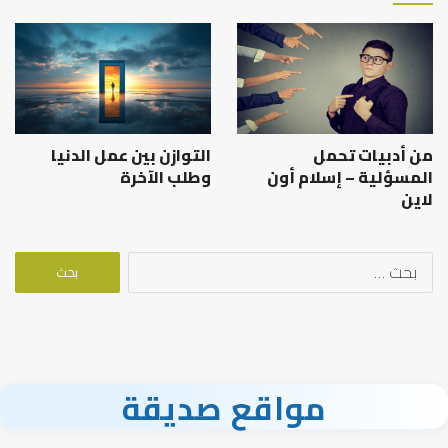
من أدبيات تحمل
التوازن بين عمل الدنيا
المسؤلية – إسلام أون
وطلب الآخرة
لاين
البحث
عن:
مواقع صديقة