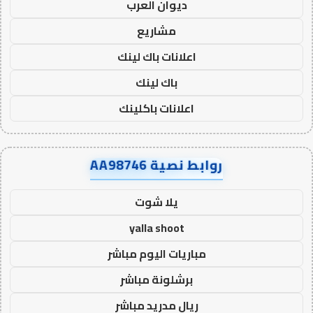
ديوان العرب
مشاريع
اعلانات باك لينك
باك لينك
اعلانات باكلينك
روابط نصية AA98746
يلا شوت
yalla shoot
مباريات اليوم مباشر
برشلونة مباشر
ريال مدريد مباشر