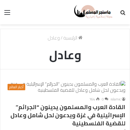
بحث
الق
عن
الرئيسية
/
وعادل
وعادل
أخبار العالم
164
0
islamic
القادة العرب والمسلمون يدينون “الجرائم”
الإسرائيلية في غزة ويدعون لحل شامل وعادل
للقضية الفلسطينية