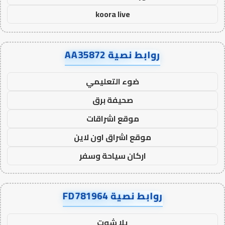
koora live
روابط نصية AA35872
ضوء التعليمي
صحيفة برق
موقع اشراقات
موقع اشراق اون لاين
اركان سياحة وسفر
روابط نصية FD781964
يلا شوت