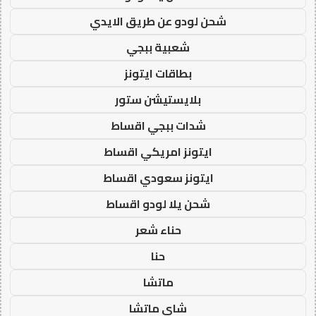
شحن لودو عن طريق الايدي
شعبية ببجي
بطاقات ايتونز
بلايستيشن ستور
شدات ببجي اقساط
ايتونز امريكي اقساط
ايتونز سعودي اقساط
شحن يلا لودو اقساط
حناء شعر
حنا
ماتشا
شاي ماتشا