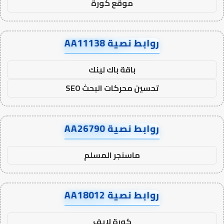
موقع كورة
روابط نصية AA11138
باقة باك لينك
تحسين محركات البحث SEO
روابط نصية AA26790
ماسنجر المسلم
روابط نصية AA18012
كورة لايف