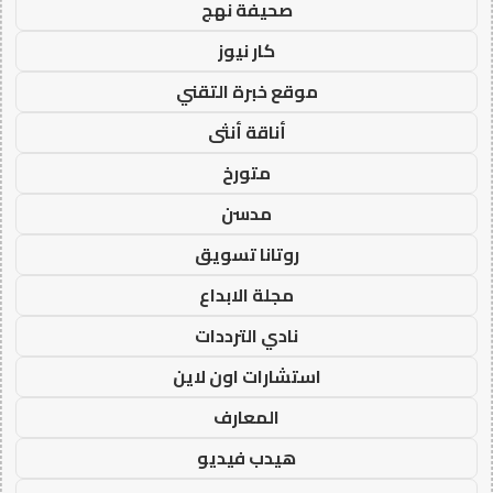
صحيفة نهج
كار نيوز
موقع خبرة التقني
أناقة أنثى
متورخ
مدسن
روتانا تسويق
مجلة الابداع
نادي الترددات
استشارات اون لاين
المعارف
هيدب فيديو