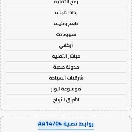
رمح التقنية
رذاذ التجارة
طعم وكيف
شهود نت
أركاني
مباشر التقنية
مدونة صحبة
شرقيات السياحة
موسوعة انوار
اشراق الأرباح
روابط نصية AA14704