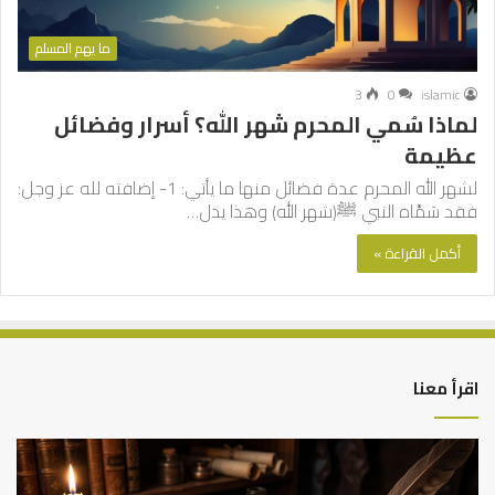
ما يهم المسلم
3
0
islamic
لماذا سُمي المحرم شهر الله؟ أسرار وفضائل
عظيمة
لشهر الله المحرم عدة فضائل منها ما يأتي: 1- إضافته لله عز وجل:
فقد سَمَّاه النبي ﷺ(شهر الله) وهذا يدل…
أكمل القراءة »
اقرأ معنا
العلاقة
الر
العلمية
الت