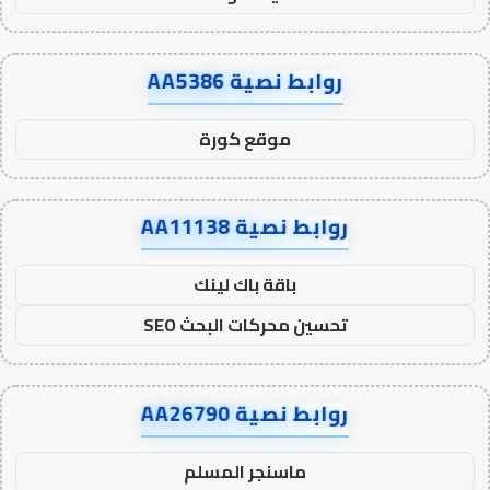
روابط نصية AA5386
موقع كورة
روابط نصية AA11138
باقة باك لينك
تحسين محركات البحث SEO
روابط نصية AA26790
ماسنجر المسلم