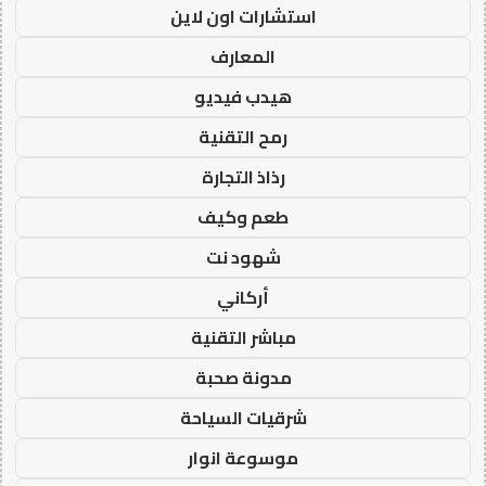
استشارات اون لاين
المعارف
هيدب فيديو
رمح التقنية
رذاذ التجارة
طعم وكيف
شهود نت
أركاني
مباشر التقنية
مدونة صحبة
شرقيات السياحة
موسوعة انوار