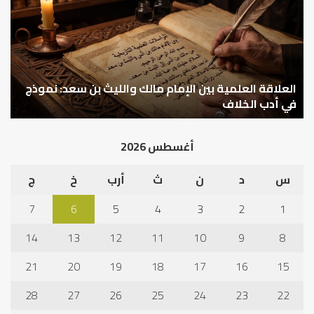
بين
وال
الإمام
الم
مالك
..
والليث
كي
بن
نتر
سعد:
خبر
نموذج
العلاقة العلمية بين الإمام مالك والليث بن سعد: نموذج
ما
ا
في
قب
في أدب الخلاف
ق
أدب
الم
الخلاف
إلى
أغسطس 2026
نجا
س
د
ن
ث
أرب
خ
ج
7
6
5
4
3
2
1
14
13
12
11
10
9
8
21
20
19
18
17
16
15
28
27
26
25
24
23
22