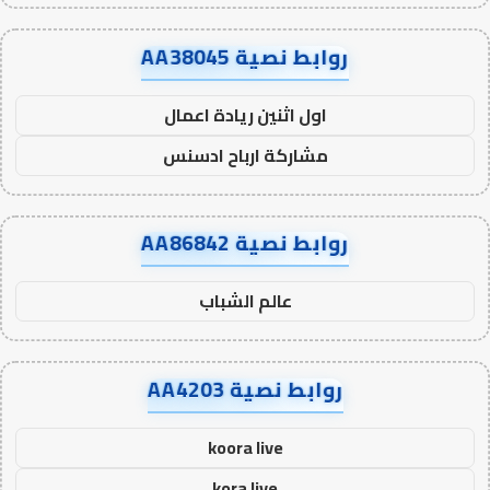
روابط نصية AA38045
اول اثنين ريادة اعمال
مشاركة ارباح ادسنس
روابط نصية AA86842
عالم الشباب
روابط نصية AA4203
koora live
kora live