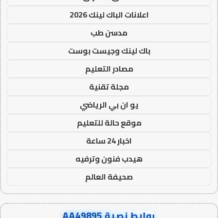
اعلانات الباك لينك 2026
مدسن طب
باك لينك وجيست بوست
مصادر التعليم
مجلة تقنية
يو ان بي الرياضي
موقع حالة للتعليم
اخبار 24 ساعة
هيدب فنون وترفيه
صحيفة العالم
روابط نصية AA49895