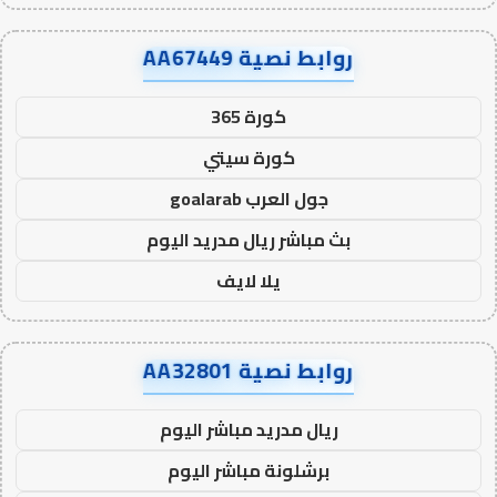
روابط نصية AA67449
كورة 365
كورة سيتي
جول العرب goalarab
بث مباشر ريال مدريد اليوم
يلا لايف
روابط نصية AA32801
ريال مدريد مباشر اليوم
برشلونة مباشر اليوم