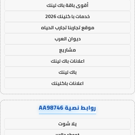
أقوى باقة باك لينك
خدمات با كلينك 2026
موقع تجاربنا تجارب الحياه
ديوان العرب
مشاريع
اعلانات باك لينك
باك لينك
اعلانات باكلينك
روابط نصية AA98746
يلا شوت
yalla shoot