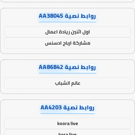
روابط نصية AA38045
اول اثنين ريادة اعمال
مشاركة ارباح ادسنس
روابط نصية AA86842
عالم الشباب
روابط نصية AA4203
koora live
kora live