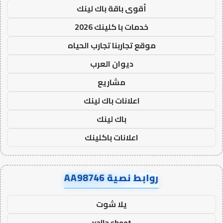
أقوى باقة باك لينك
خدمات با كلينك 2026
موقع تجاربنا تجارب الحياه
ديوان العرب
مشاريع
اعلانات باك لينك
باك لينك
اعلانات باكلينك
روابط نصية AA98746
يلا شوت
yalla shoot