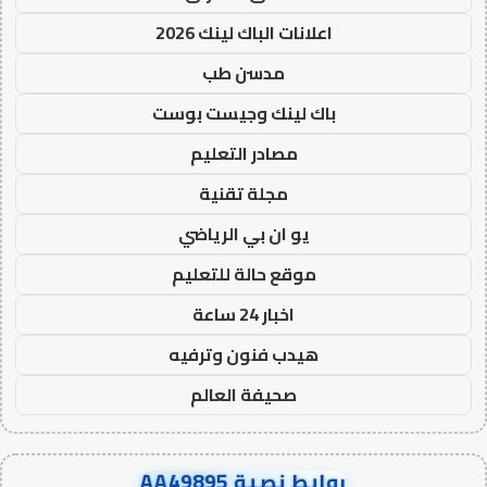
اعلانات الباك لينك 2026
مدسن طب
باك لينك وجيست بوست
مصادر التعليم
مجلة تقنية
يو ان بي الرياضي
موقع حالة للتعليم
اخبار 24 ساعة
هيدب فنون وترفيه
صحيفة العالم
روابط نصية AA49895