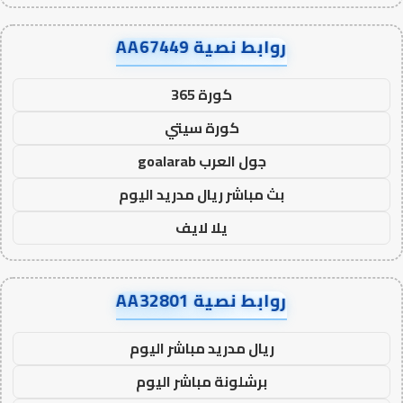
روابط نصية AA67449
كورة 365
كورة سيتي
جول العرب goalarab
بث مباشر ريال مدريد اليوم
يلا لايف
روابط نصية AA32801
ريال مدريد مباشر اليوم
برشلونة مباشر اليوم