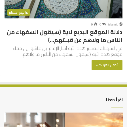
ما يهم المسلم
9
0
islamic
دلالة الموقع البديع لآية {سيقول السفهاء من
الناس ما ولاهم عن قبلتهم…}
في استهلاله لتفسير هذه الآية أشار الإمام ابن عاشور إلى خفاء
موقع هذه الآية ‌{سيقول السفهاء من الناس ما ولاهم…
أكمل القراءة »
اقرأ معنا
أهم
الع
أسباب
الع