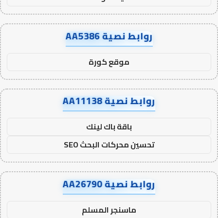
روابط نصية AA5386
موقع كورة
روابط نصية AA11138
باقة باك لينك
تحسين محركات البحث SEO
روابط نصية AA26790
ماسنجر المسلم