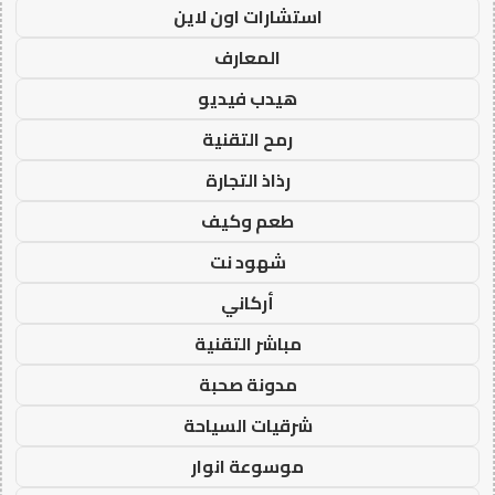
استشارات اون لاين
المعارف
هيدب فيديو
رمح التقنية
رذاذ التجارة
طعم وكيف
شهود نت
أركاني
مباشر التقنية
مدونة صحبة
شرقيات السياحة
موسوعة انوار