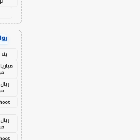
لي
رواب
يلا
مباريا
مب
ريال 
مب
shoot
ريال 
مب
shoot