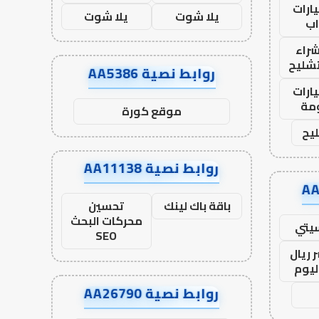
ارات
يلا شوت
يلا شوت
ب
راء
تشليح
روابط نصية AA5386
ارات
مة
موقع كورة
يح
روابط نصية AA11138
باقة باك لينك
تحسين
محركات البحث
يتي
SEO
 ريال
ليوم
روابط نصية AA26790