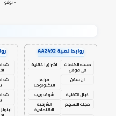
« يوليو
روابط نصية AA2492
رواب
مسك الكلمات
اشراق التقنية
شدات
في قوقل
اق
ان سفن
مرابع
شدات
التكنولوجيا
تم
خيال التقنية
شوف ويب
شدات
تا
مجلة الاسهم
الشرقية
الاقتصادية
ايتونز
اق