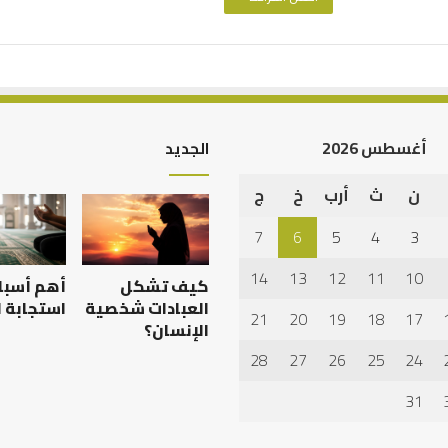
أغسطس 2026
الجديد
ن
ث
أرب
خ
ج
الرصيد
التربوي
7
6
5
4
3
والطفولة
المبكرة
14
13
12
11
10
كيف تشكل
أهم أسبا
..
كيف
العبادات شخصية
استجابة ا
21
20
19
18
17
نترجم
الإنسان؟
علمية بين الإمام
الرصيد التربوي والطفولة
خبرات
28
27
26
25
24
يث بن سعد: نموذج
المبكرة .. كيف نترجم خبرات ما
ما
خلاف
قبل المدرسة إلى نجاح؟
قبل
31
المدرسة
إلى