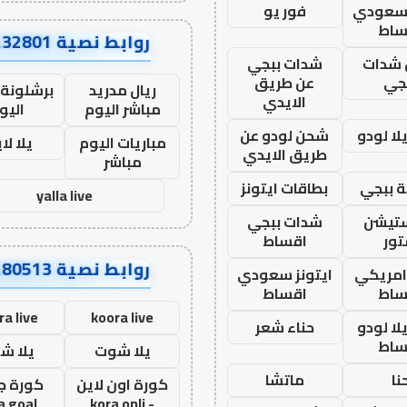
 سعودي
فور يو
ساط
روابط نصية AA32801
شدات
شدات ببجي
جي
عن طريق
ريال مدريد
برشلونة 
الايدي
مباشر اليوم
اليو
ا لودو
شحن لودو عن
مباريات اليوم
يلا لا
طريق الايدي
مباشر
 ببجي
بطاقات ايتونز
yalla live
ستيشن
شدات ببجي
ور
اقساط
روابط نصية AA80513
 امريكي
ايتونز سعودي
ساط
اقساط
ra live
koora live
ا لودو
حناء شعر
ساط
يلا شوت
يلا ش
نا
ماتشا
كورة اون لاين
كورة ج
a goal
- kora onli