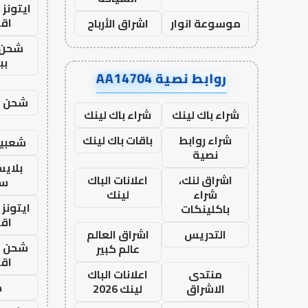
ايتونز
اق
موسوعة انوار
اشراق الأرباح
شحن 
بب
روابط نصية AA14704
شحن يل
شراء باك لينك
شراء باك لينك
شراء روابط
باقات باك لينك
شعبية
نصية
بلاي
اشراق لنك،
اعلانات الباك
ست
شراء
لينك
ايتونز
باكلينكات
اق
التدريس
اشراق العالم
شحن يل
عالم كبير
اق
منتدى
اعلانات الباك
ح
الاشراق
لينك 2026