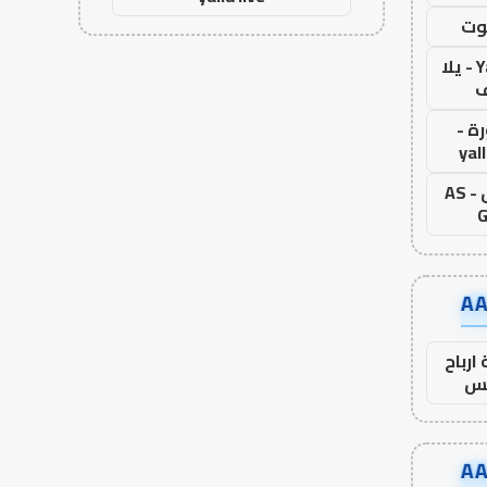
وت
Yalla Live - يلا
ف
ة -
yal
اس جول - AS
G
ارباح
س