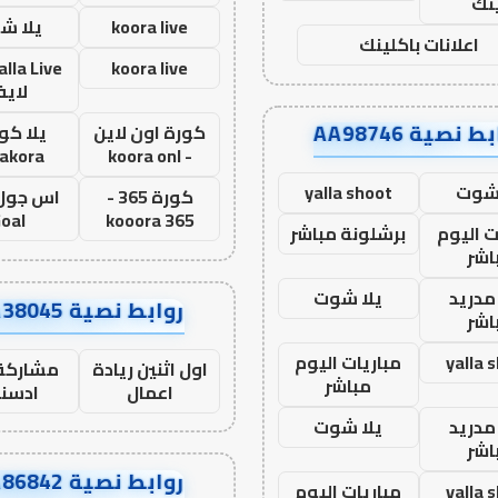
نك
koora live
يلا ش
اعلانات باكلينك
koora live
لاي
ط نصية AA98746
كورة اون لاين
يلا كور
lakora
- koora onl
 شوت
yalla shoot
كورة 365 -
oal
kooora 365
ت اليوم
برشلونة مباشر
اشر
مدريد
يلا شوت
روابط نصية AA38045
اشر
yalla 
مباريات اليوم
اول اثنين ريادة
مشاركة 
مباشر
اعمال
ادسن
مدريد
يلا شوت
اشر
روابط نصية AA86842
yalla 
مباريات اليوم