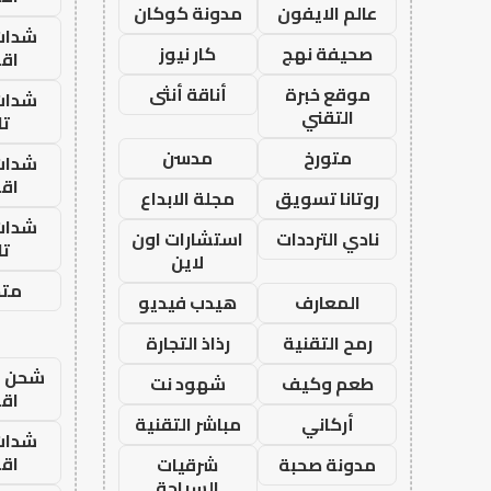
عالم الايفون
مدونة كوكان
شدات
صحيفة نهج
كار نيوز
اق
موقع خبرة
أناقة أنثى
شدات
التقني
تا
متورخ
مدسن
شدات
اق
روتانا تسويق
مجلة الابداع
شدات
نادي الترددات
استشارات اون
تا
لاين
متجر
المعارف
هيدب فيديو
رمح التقنية
رذاذ التجارة
شحن يل
طعم وكيف
شهود نت
اق
أركاني
مباشر التقنية
شدات
اق
مدونة صحبة
شرقيات
السياحة