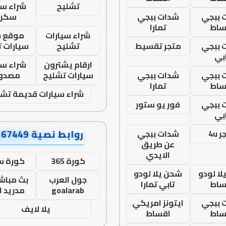
تشليح
شراء سي
 ببجي
شدات ببجي
سكرا
ساط
تمارا
شراء سيارات
موقع ش
 ببجي
متجر تقسيط
تشليح
سيارات 
بي
ارقام يشترون
شراء سي
 ببجي
شدات ببجي
سيارات تشليح
مصدو
ساط
تمارا
شراء سيارات قديمة تشل
 ببجي
فور يو ستور
بي
روابط نصية AA67449
 4u
شدات ببجي
عن طريق
الايدي
كورة 365
كورة س
ا لودو
شحن يلا لودو
جول العرب
بث مباشر
ساط
تابي تمارا
goalarab
مدريد ا
 ببجي
ايتونز امريكي
يلا لايف
ساط
اقساط