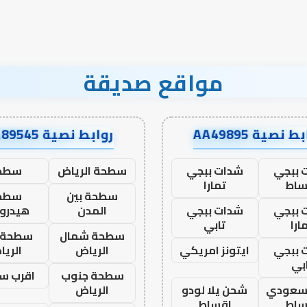
نجاح؟
مواقع صديقة
ط نصية AA49895
روابط نصية AA89545
 ببجي
شدات ببجي
سطحة الرياض
سطح
ساط
تمارا
سطحة بين
سطح
 ببجي
شدات ببجي
المدن
هيدرو
ارا
تابي
سطحة شمال
سطحة 
 ببجي
ايتونز امريكي
الرياض
الري
بي
سطحة جنوب
اقرب س
 سعودي
شحن يلا لودو
الرياض
ساط
اقساط