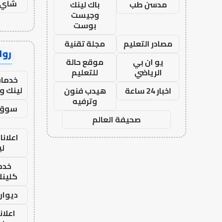
شاي 
مدسن طب
باك لينك
وجيست
بوست
مصادر التعليم
مجلة تقنية
رواب
يو ان بي
موقع حالة
الرياضي
للتعليم
خدمات
لينك و
اخبار 24 ساعة
هيدب فنون
وترفيه
سوق 
صحيفة العالم
اعلانا
لي
خدما
كلينك 26
ديوان
اعلان