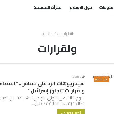
منوعات
حول الاسلام
المرأة المسلمة
الرئيسية
/
ولقرارات
ولقرارات
islamic
أخبار العالم
سيناريوهات الرد على حماس.. “القضاء 
ولقرارات تتجاوز إسرائيل”
لليوم الثالث على التوالي، تتواصل الاشتباكات بين ال
قطاع غزة، بعد عملية “طوفان…
أكمل القراءة »