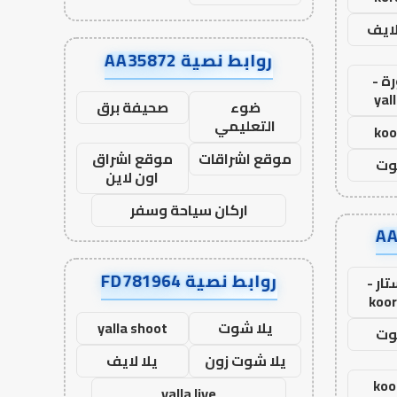
لايف
روابط نصية AA35872
ة -
yal
ضوء
صحيفة برق
التعليمي
koo
موقع اشراقات
موقع اشراق
وت
اون لاين
اركان سياحة وسفر
روابط نصية FD781964
ار -
koor
يلا شوت
yalla shoot
وت
يلا شوت زون
يلا لايف
koo
yalla live