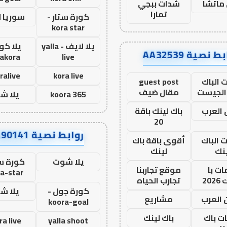
ماتشا
شدات ببجي
تمارا
كورة ستار -
سوريا 
kora star
يلا لايف - yalla
يلا كور
ط نصية AA32539
lakora
live
ralive
kora live
 الباك
guest post
الجيست
مقال ضيف
koora 365
يلا ش
العرب
باك لينك باقة
20
روابط نصية AA90141
ت الباك
أقوى باقة باك
نك
لينك
يلا شوت
كورة ست
ت با
موقع تجاربنا
a-star
20
تجارب الحياه
كورة جول -
يلا ش
 العرب
مشاريع
koora-goal
ات باك
باك لينك
ra live
yalla shoot