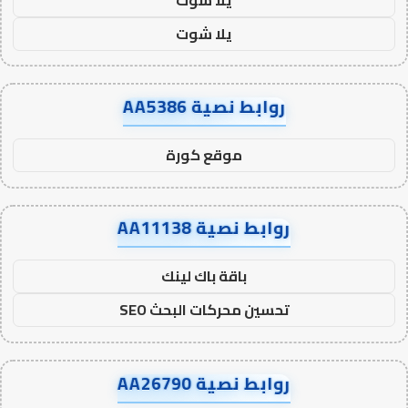
يلا شوت
روابط نصية AA5386
موقع كورة
روابط نصية AA11138
باقة باك لينك
تحسين محركات البحث SEO
روابط نصية AA26790