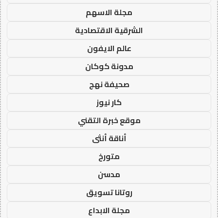
مجلة الاسهم
الشرقية الاقتصادية
عالم الايفون
مدونة كوكان
صحيفة نهج
كار نيوز
موقع خبرة التقني
أناقة أنثى
متورخ
مدسن
روتانا تسويق
مجلة الابداع