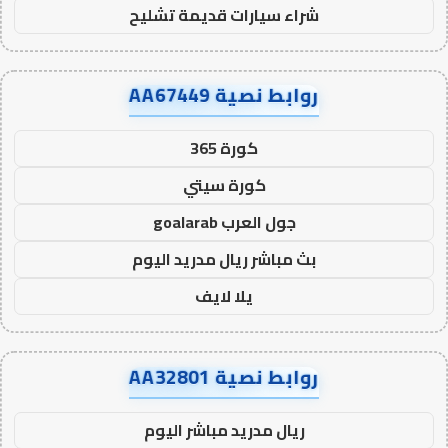
شراء سيارات قديمة تشليح
روابط نصية AA67449
كورة 365
كورة سيتي
جول العرب goalarab
بث مباشر ريال مدريد اليوم
يلا لايف
روابط نصية AA32801
ريال مدريد مباشر اليوم