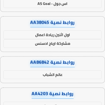
اس جول - AS Goal
روابط نصية AA38045
اول اثنين ريادة اعمال
مشاركة ارباح ادسنس
روابط نصية AA86842
عالم الشباب
روابط نصية AA4203