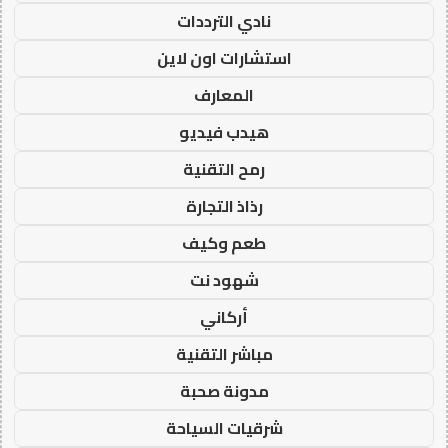
نادي الترددات
استشارات اون لاين
المعارف
هيدب فيديو
رمح التقنية
رذاذ التجارة
طعم وكيف
شهود نت
أركاني
مباشر التقنية
مدونة صحبة
شرقيات السياحة