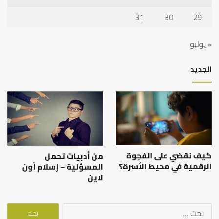
31
30
29
« يوليو
الجديد
كيف نقضي على الفجوة
من أدبيات تحمل
الرقمية في محيط الأسرة؟
المسؤلية – إسلام أون
لاين
البحث
عن: