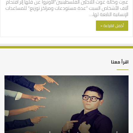
عبرت وكالة غوث اللاجئين الفلسطينيين”الأونروا عن قلها إثر افتحام
آلاف الأشخاص السبت “عدة مستودعات ومراكز توزيع” للمساعدات
الإنسانية التابعة لها،…
أكمل القراءة »
اقرأ معنا
التوازن
كي
بين
تش
عمل
الع
الدنيا
شخ
وطلب
الإ
الآخرة