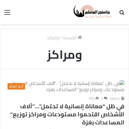
بحث
الق
عن
الرئيسية
/
ومراكز
ومراكز
أخبار العالم
150
0
islamic
في ظل “معاناة إنسانية لا تحتمل”…”آلاف
الأشخاص اقتحموا مستودعات ومراكز توزيع”
المساعدات بغزة