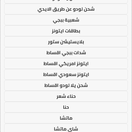
شحن لودو عن طريق الايدي
شعبية ببجي
بطاقات ايتونز
بلايستيشن ستور
شدات ببجي اقساط
ايتونز امريكي اقساط
ايتونز سعودي اقساط
شحن يلا لودو اقساط
حناء شعر
حنا
ماتشا
شاي ماتشا