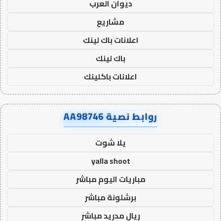
ديوان العرب
مشاريع
اعلانات باك لينك
باك لينك
اعلانات باكلينك
روابط نصية AA98746
يلا شوت
yalla shoot
مباريات اليوم مباشر
برشلونة مباشر
ريال مدريد مباشر