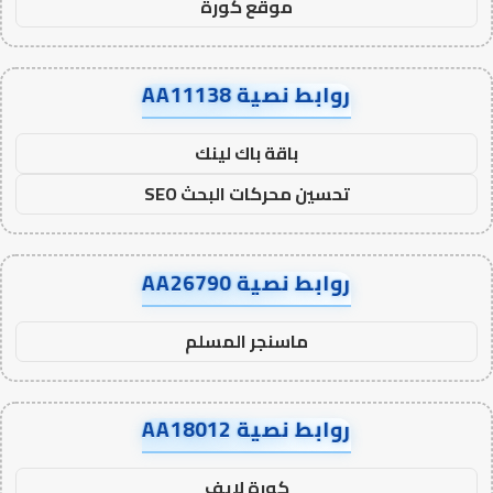
موقع كورة
روابط نصية AA11138
باقة باك لينك
تحسين محركات البحث SEO
روابط نصية AA26790
ماسنجر المسلم
روابط نصية AA18012
كورة لايف