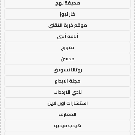
صحيفة نهج
كار نيوز
موقع خبرة التقني
أناقة أنثى
متورخ
مدسن
روتانا تسويق
مجلة الابداع
نادي الترددات
استشارات اون لاين
المعارف
هيدب فيديو