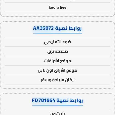
koora live
روابط نصية AA35872
ضوء التعليمي
صحيفة برق
موقع اشراقات
موقع اشراق اون لاين
اركان سياحة وسفر
روابط نصية FD781964
يلا شوت