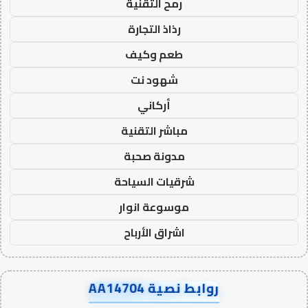
رمح التقنية
رذاذ التجارة
طعم وكيف
شهود نت
أركاني
مباشر التقنية
مدونة صحبة
شرقيات السياحة
موسوعة انوار
اشراق الأرباح
روابط نصية AA14704