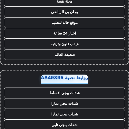
مجلة تقنية
يو ان بي الرياضي
موقع حالة للتعليم
اخبار 24 ساعة
هيدب فنون وترفيه
صحيفة العالم
روابط نصية AA49895
شدات ببجي اقساط
شدات ببجي تمارا
شدات ببجي تمارا
شدات ببجي تابي