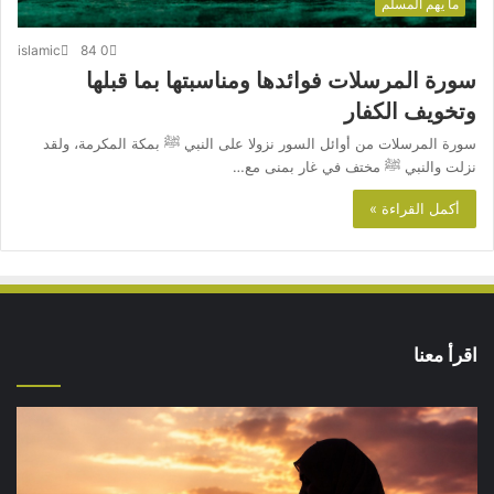
ما يهم المسلم
islamic
84
0
سورة المرسلات فوائدها ومناسبتها بما قبلها
وتخويف الكفار
سورة المرسلات من أوائل السور نزولا على النبي ﷺ بمكة المكرمة، ولقد
نزلت والنبي ﷺ مختف في غار بمنى مع…
أكمل القراءة »
اقرأ معنا
كيف
تشكل
العبادات
شخصية