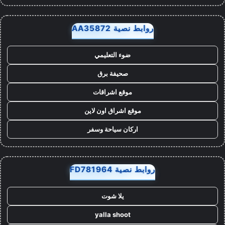
روابط نصية AA35872
ضوء التعليمي
صحيفة برق
موقع اشراقات
موقع اشراق اون لاين
اركان سياحة وسفر
روابط نصية FD781964
يلا شوت
yalla shoot