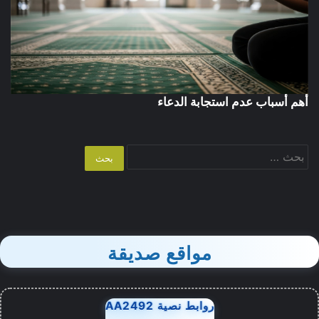
أهم أسباب عدم استجابة الدعاء
البحث
عن:
مواقع صديقة
روابط نصية AA2492