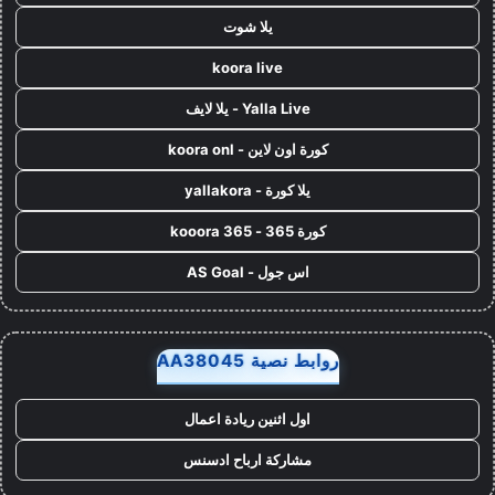
يلا شوت
koora live
Yalla Live - يلا لايف
كورة اون لاين - koora onl
يلا كورة - yallakora
كورة 365 - kooora 365
اس جول - AS Goal
روابط نصية AA38045
اول اثنين ريادة اعمال
مشاركة ارباح ادسنس