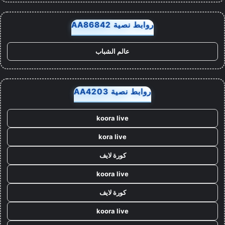
روابط نصية AA86842
عالم الشباب
روابط نصية AA4203
koora live
kora live
كورة لايف
koora live
كورة لايف
koora live