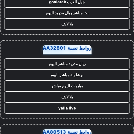
جول العرب goalarab
بث مباشر ريال مدريد اليوم
يلا لايف
روابط نصية AA32801
ريال مدريد مباشر اليوم
برشلونة مباشر اليوم
مباريات اليوم مباشر
يلا لايف
yalla live
روابط نصية AA80513