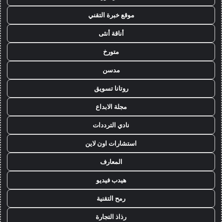
موقع خبرة التقني
أناقة أنثى
متورخ
مدسن
روتانا تسويق
مجلة الابداع
نادي الترددات
استشارات اون لاين
المعارف
هيدب فيديو
رمح التقنية
رذاذ التجارة