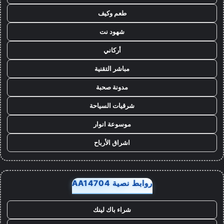
طعم وكيف
شهود نت
أركاني
مباشر التقنية
مدونة صحبة
شرقيات السياحة
موسوعة انوار
اشراق الأرباح
روابط نصية AA14704
شراء باك لينك