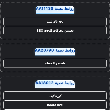
روابط نصية AA11138
باقة باك لينك
تحسين محركات البحث SEO
روابط نصية AA26790
ماسنجر المسلم
روابط نصية AA18012
كورة لايف
koora live