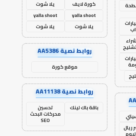
كورة لايف
يلا شوت
طحة
yalla shoot
yalla shoot
ارات
يلا شوت
يلا شوت
ب
راء
تشليح
روابط نصية AA5386
ارات
مة
موقع كورة
يح
روابط نصية AA11138
باقة باك لينك
تحسين
محركات البحث
يتي
SEO
 ريال
ليوم