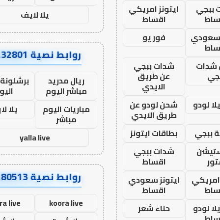
 ببجي
ايتونز امريكي
يلا لايف
ساط
اقساط
 سعودي
فور يو
ساط
روابط نصية AA32801
شدات
شدات ببجي
جي
عن طريق
ريال مدريد
برشلونة 
الايدي
مباشر اليوم
اليو
ا لودو
شحن لودو عن
مباريات اليوم
يلا لا
طريق الايدي
مباشر
 ببجي
بطاقات ايتونز
yalla live
ستيشن
شدات ببجي
ور
اقساط
روابط نصية AA80513
 امريكي
ايتونز سعودي
ساط
اقساط
ra live
koora live
ا لودو
حناء شعر
ساط