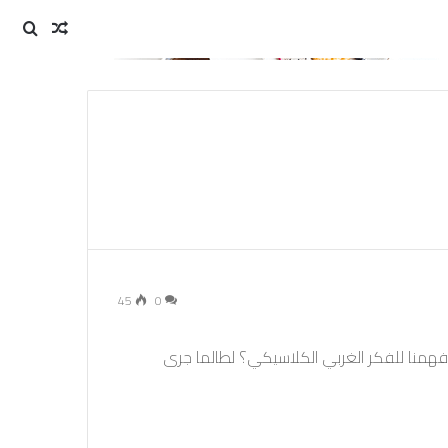
مقال
بحث
عن
عشوائي
45
0
 فهمنا للفكر الغربي الكلاسيكي؟ لطالما جرى