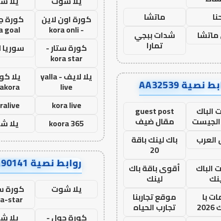
يلا شوت
يلا ش
نا
ماتشا
كورة اون لاين
كورة ج
a goal
- kora onli
ماتشا
شدات ببجي
تمارا
كورة ستار -
سوريا 
kora star
يلا لايف - yalla
يلا كور
ط نصية AA32539
lakora
live
ralive
kora live
 الباك
guest post
الجيست
مقال ضيف
koora 365
يلا ش
العرب
باك لينك باقة
20
روابط نصية AA90141
ت الباك
أقوى باقة باك
نك
لينك
يلا شوت
كورة ست
ت با
موقع تجاربنا
a-star
20
تجارب الحياه
كورة جول -
يلا ش