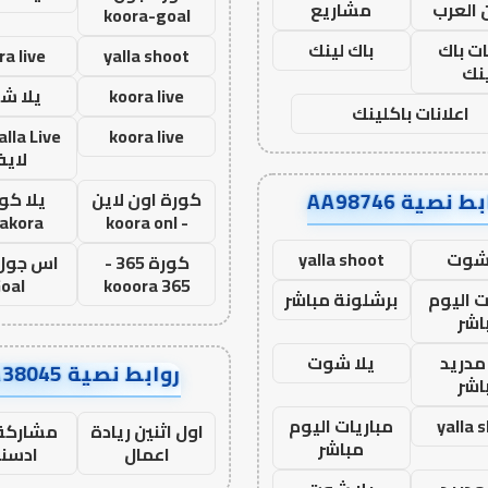
 العرب
مشاريع
koora-goal
ات باك
باك لينك
ra live
yalla shoot
نك
koora live
يلا ش
اعلانات باكلينك
koora live
لاي
ط نصية AA98746
كورة اون لاين
يلا كور
lakora
- koora onl
 شوت
yalla shoot
كورة 365 -
oal
kooora 365
ت اليوم
برشلونة مباشر
اشر
مدريد
يلا شوت
روابط نصية AA38045
اشر
yalla 
مباريات اليوم
اول اثنين ريادة
مشاركة 
مباشر
اعمال
ادسن