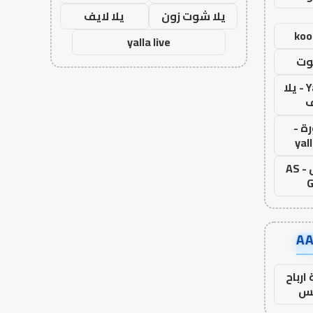
يلا شوت زون
يلا لايف
koo
yalla live
وت
Yalla Live - يلا
ف
ة -
yal
اس جول - AS
G
ارباح
س