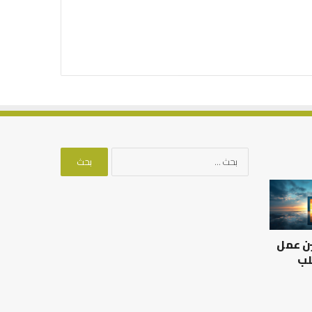
البحث
عن:
العلاقة
من
العلمية
أدبيات
بين
تحمل
الإمام
المسؤلية
ين عمل
مالك
–
والليث
إسلام
لب
بن
أون
العلاقة العلمية بين الإمام
سعد:
لاين
مالك والليث بن سعد: نموذج
من أدبيات تحمل المس
نموذج