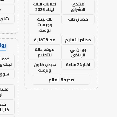
منتدى
اعلانات الباك
ح
الاشراق
لينك 2026
شاي 
مدسن طب
باك لينك
وجيست
بوست
مصادر التعليم
مجلة تقنية
رواب
يو ان بي
موقع حالة
الرياضي
للتعليم
خدمات
لينك و
اخبار 24 ساعة
هيدب فنون
وترفيه
سوق 
صحيفة العالم
اعلانا
لي
خدما
كلينك 26