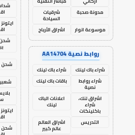
أركاني
مباشر التقنية
شدات
اق
مدونة صحبة
شرقيات
السياحة
ايتونز
اق
موسوعة انوار
اشراق الأرباح
شحن 
بب
روابط نصية AA14704
شحن يل
شراء باك لينك
شراء باك لينك
شراء روابط
باقات باك لينك
شعبية
نصية
بلاي
اشراق لنك،
اعلانات الباك
ست
شراء
لينك
ايتونز
باكلينكات
اق
التدريس
اشراق العالم
شحن يل
عالم كبير
اق