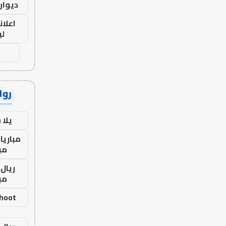
ديوان
اعلان
لي
رواب
يلا
مباريا
مب
ريال 
مب
shoot