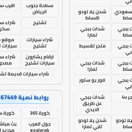
بي
سطحة جنوب
اقرب س
 سعودي
شحن يلا لودو
الرياض
ساط
اقساط
تشليح
شراء سي
 ببجي
شدات ببجي
سكرا
ساط
تمارا
شراء سيارات
موقع ش
 ببجي
متجر تقسيط
تشليح
سيارات 
بي
ارقام يشترون
شراء سي
 ببجي
شدات ببجي
سيارات تشليح
مصدو
ساط
تمارا
شراء سيارات قديمة تشل
 ببجي
فور يو ستور
بي
روابط نصية AA67449
 4u
شدات ببجي
عن طريق
الايدي
كورة 365
كورة س
ا لودو
شحن يلا لودو
جول العرب
بث مباشر
ساط
تابي تمارا
goalarab
مدريد ا