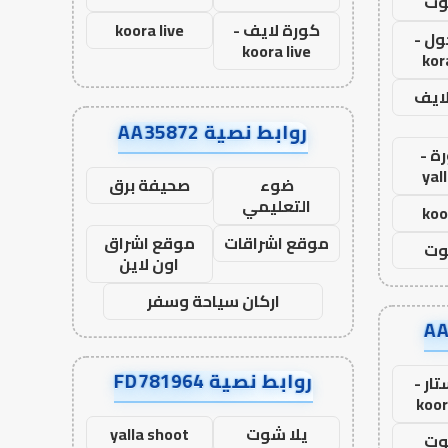
وت
كورة لايف -
koora live
ول -
koora live
kor
لايف
روابط نصية AA35872
ة -
yal
ضوء
صحيفة برق
التعليمي
koo
موقع اشراقات
موقع اشراق
وت
اون لاين
اركان سياحة وسفر
روابط نصية FD781964
ار -
koor
يلا شوت
yalla shoot
وت