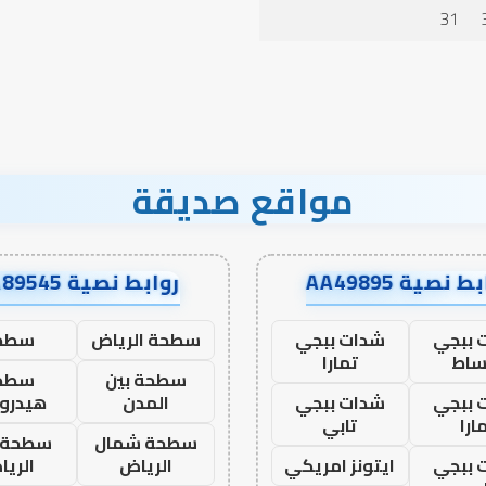
الدعاء
31
مواقع صديقة
ط نصية AA49895
روابط نصية AA89545
 ببجي
شدات ببجي
سطحة الرياض
سطح
ساط
تمارا
سطحة بين
سطح
 ببجي
شدات ببجي
المدن
هيدرو
ارا
تابي
سطحة شمال
سطحة 
 ببجي
ايتونز امريكي
الرياض
الري