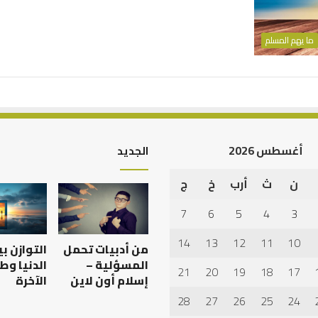
ما يهم المسلم
أغسطس 2026
الجديد
ن
ث
أرب
خ
ج
أهم
أسباب
7
6
5
4
3
عدم
استجابة
14
13
12
11
10
من أدبيات تحمل
التوازن ب
الدعاء
المسؤلية –
الدنيا وط
21
20
19
18
17
إسلام أون لاين
الآخرة
28
27
26
25
24
 العبادات شخصية
أهم أسباب عدم استجابة