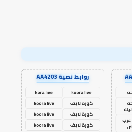
في أدب الخلاف
إسلام أون لاين
في
أدب
الخلاف
روابط نصية AA4203
ه
koora live
kora live
ة
كورة لايف
koora live
ليك
كورة لايف
koora live
غرب
كورة لايف
koora live
اض