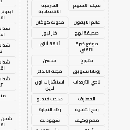
تا
مجلة الاسهم
الشرقية
الاقتصادية
ايتونز
اق
عالم الايفون
مدونة كوكان
شدات
صحيفة نهج
كار نيوز
اق
موقع خبرة
أناقة أنثى
شدات
التقني
تا
متورخ
مدسن
شدات
اق
روتانا تسويق
مجلة الابداع
شدات
نادي الترددات
استشارات اون
تا
لاين
متجر
المعارف
هيدب فيديو
رمح التقنية
رذاذ التجارة
شحن يل
طعم وكيف
شهود نت
اق