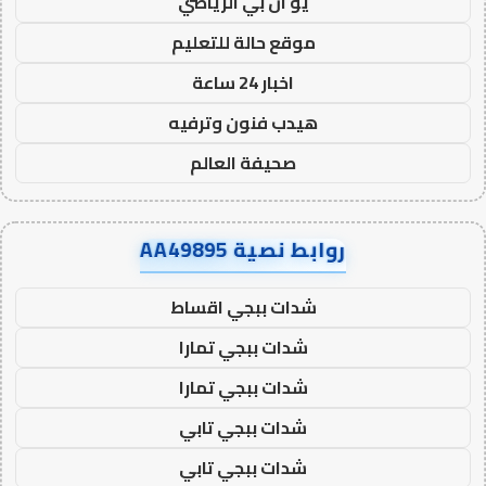
يو ان بي الرياضي
موقع حالة للتعليم
اخبار 24 ساعة
هيدب فنون وترفيه
صحيفة العالم
روابط نصية AA49895
شدات ببجي اقساط
شدات ببجي تمارا
شدات ببجي تمارا
شدات ببجي تابي
شدات ببجي تابي