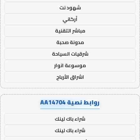
شهود نت
أركاني
مباشر التقنية
مدونة صحبة
شرقيات السياحة
موسوعة انوار
اشراق الأرباح
روابط نصية AA14704
شراء باك لينك
شراء باك لينك