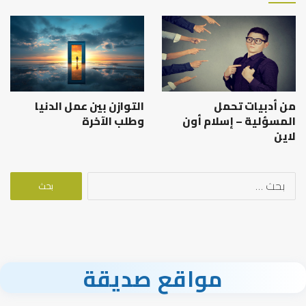
من أدبيات تحمل
التوازن بين عمل الدنيا
المسؤلية – إسلام أون
وطلب الآخرة
لاين
البحث
عن:
مواقع صديقة