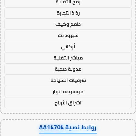
رمح التقنية
رذاذ التجارة
طعم وكيف
شهود نت
أركاني
مباشر التقنية
مدونة صحبة
شرقيات السياحة
موسوعة انوار
اشراق الأرباح
روابط نصية AA14704