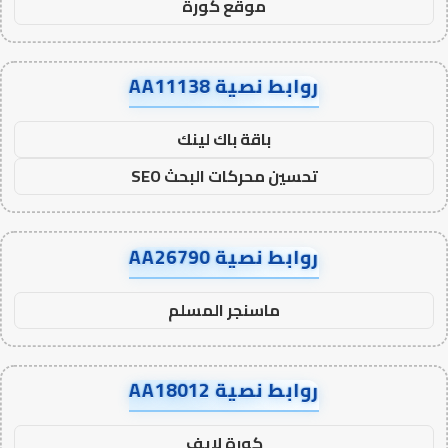
موقع كورة
روابط نصية AA11138
باقة باك لينك
تحسين محركات البحث SEO
روابط نصية AA26790
ماسنجر المسلم
روابط نصية AA18012
كورة لايف