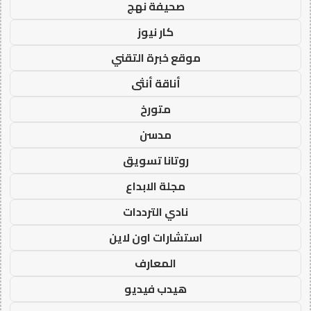
صحيفة نهج
كار نيوز
موقع خبرة التقني
أناقة أنثى
متورخ
مدسن
روتانا تسويق
مجلة الابداع
نادي الترددات
استشارات اون لاين
المعارف
هيدب فيديو