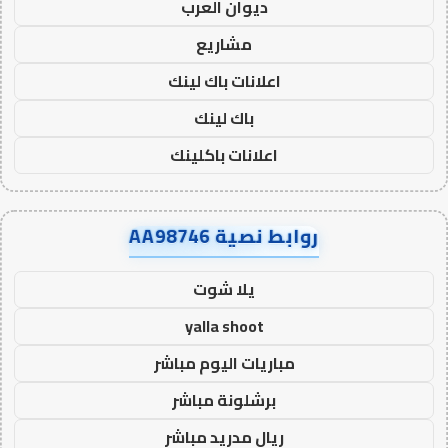
ديوان العرب
مشاريع
اعلانات باك لينك
باك لينك
اعلانات باكلينك
روابط نصية AA98746
يلا شوت
yalla shoot
مباريات اليوم مباشر
برشلونة مباشر
ريال مدريد مباشر