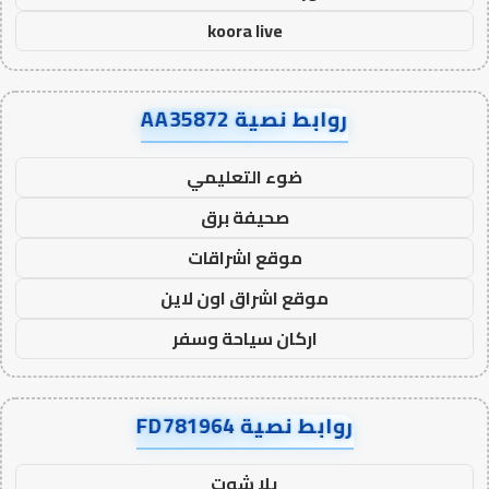
koora live
روابط نصية AA35872
ضوء التعليمي
صحيفة برق
موقع اشراقات
موقع اشراق اون لاين
اركان سياحة وسفر
روابط نصية FD781964
يلا شوت