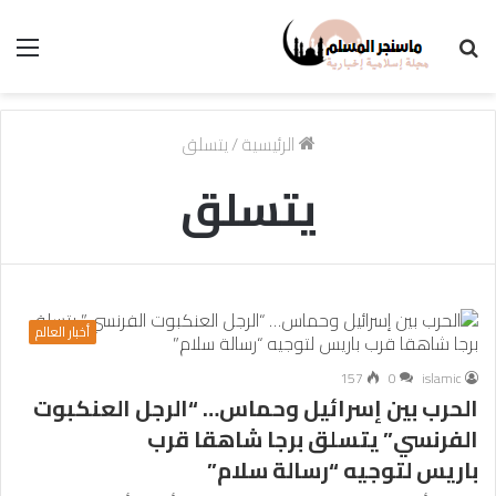
بحث
الق
عن
الرئيسية
/
يتسلق
يتسلق
أخبار العالم
157
0
islamic
الحرب بين إسرائيل وحماس… “الرجل العنكبوت
الفرنسي” يتسلق برجا شاهقا قرب
باريس لتوجيه “رسالة سلام”