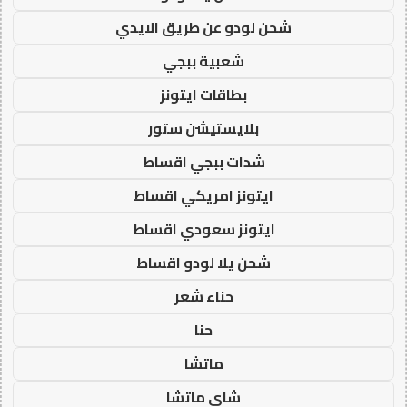
شحن لودو عن طريق الايدي
شعبية ببجي
بطاقات ايتونز
بلايستيشن ستور
شدات ببجي اقساط
ايتونز امريكي اقساط
ايتونز سعودي اقساط
شحن يلا لودو اقساط
حناء شعر
حنا
ماتشا
شاي ماتشا