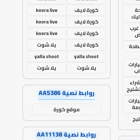
ة
كورة لايف
koora live
ليك
كورة لايف
koora live
غرب
كورة لايف
koora live
اض
كورة لايف
يلا شوت
طحة
yalla shoot
yalla shoot
ارات
يلا شوت
يلا شوت
ب
راء
تشليح
روابط نصية AA5386
ارات
مة
موقع كورة
يح
روابط نصية AA11138