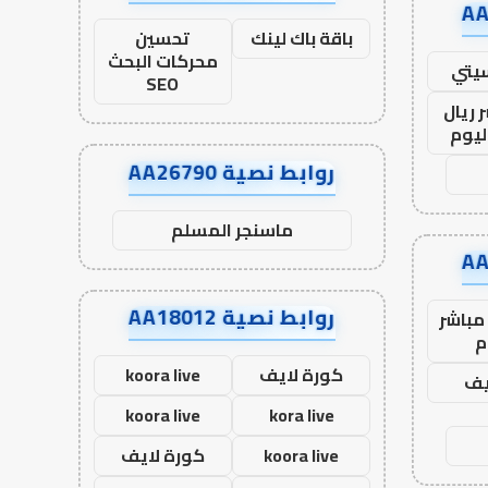
باقة باك لينك
تحسين
محركات البحث
يتي
SEO
 ريال
ليوم
روابط نصية AA26790
ماسنجر المسلم
روابط نصية AA18012
مباشر
م
كورة لايف
koora live
يف
koora live
kora live
koora live
كورة لايف