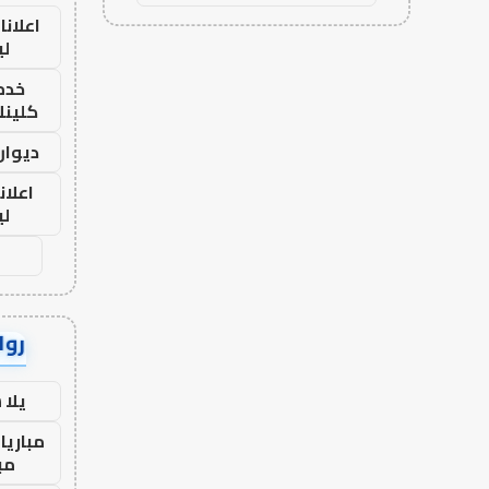
اعلانا
لي
خدما
كلينك 26
ديوان
اعلان
لي
رواب
يلا
مباريا
مب