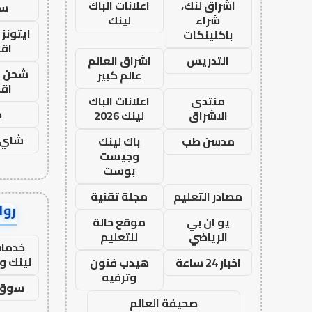
اشراق لنك،
اعلانات الباك
ست
شراء
لينك
ايتونز
باكلينكات
اق
التدريس
اشراق العالم
شحن يل
عالم كبير
اق
منتدى
اعلانات الباك
ح
الاشراق
لينك 2026
شاي 
مدسن طب
باك لينك
وجيست
بوست
مصادر التعليم
مجلة تقنية
رواب
يو ان بي
موقع حالة
الرياضي
للتعليم
خدمات
لينك و
اخبار 24 ساعة
هيدب فنون
وترفيه
سوق 
صحيفة العالم