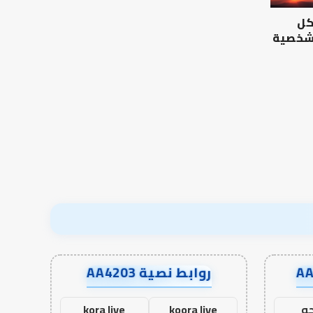
كل
 شخصية
روابط نصية AA4203
ه
koora live
kora live