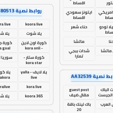
ور
اقساط
روابط نصية AA80513
 امريكي
ايتونز سعودي
ساط
اقساط
ra live
koora live
ا لودو
حناء شعر
ساط
يلا شوت
يلا ش
نا
ماتشا
كورة اون لاين
كورة ج
a goal
- kora onli
ماتشا
شدات ببجي
تمارا
كورة ستار -
سوريا 
kora star
يلا لايف - yalla
يلا كور
ط نصية AA32539
lakora
live
ralive
kora live
 الباك
guest post
الجيست
مقال ضيف
koora 365
يلا ش
العرب
باك لينك باقة
20