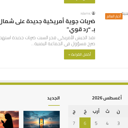
islamic
أخبار العالم
ضربات جوية أمريكية جديدة على شمال 
بـ “رد قوي”
نفذ الجيش الأمريكي فجر السبت ضربات جديدة استهد
صرح مسؤول في الجماعة اليمنية…
أكمل القراءة »
أغسطس 2026
الجديد
ن
ث
أرب
خ
ج
التوازن
بين
7
6
5
4
3
عمل