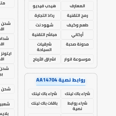
متجر
المعارف
هيدب فيديو
رمح التقنية
رذاذ التجارة
شحن يل
طعم وكيف
شهود نت
اق
أركاني
مباشر التقنية
شدات
اق
مدونة صحبة
شرقيات
السياحة
ايتونز
اق
موسوعة انوار
اشراق الأرباح
شحن 
بب
روابط نصية AA14704
شحن يل
شراء باك لينك
شراء باك لينك
شراء روابط
باقات باك لينك
شعبية
نصية
بلاي