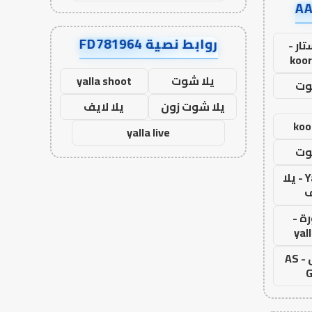
روابط نصية FD781964
ار -
koor
يلا شوت
yalla shoot
وت
يلا شوت زون
يلا لايف
koo
yalla live
وت
Yalla Live - يلا
ف
ة -
yal
اس جول - AS
G