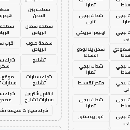
ساط
تمارا
سطحة بين
سطح
 ببجي
شدات ببجي
المدن
هيدرو
ارا
تابي
سطحة شمال
سطحة 
 ببجي
ايتونز امريكي
الرياض
الري
بي
سطحة جنوب
اقرب س
 سعودي
شحن يلا لودو
الرياض
ساط
اقساط
تشليح
شراء سي
 ببجي
شدات ببجي
سكرا
ساط
تمارا
شراء سيارات
موقع ش
 ببجي
متجر تقسيط
تشليح
سيارات 
بي
ارقام يشترون
شراء سي
 ببجي
شدات ببجي
سيارات تشليح
مصدو
ساط
تمارا
شراء سيارات قديمة تشل
 ببجي
فور يو ستور
بي