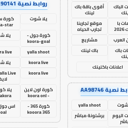
روابط نصية AA90141
ت الباك
أقوى باقة باك
نك
لينك
يلا شوت
كورة ست
ت با
موقع تجاربنا
a-star
20
تجارب الحياه
كورة جول -
يلا ش
 العرب
مشاريع
koora-goal
ات باك
باك لينك
ra live
yalla shoot
نك
koora live
يلا ش
اعلانات باكلينك
koora live
لاي
ط نصية AA98746
كورة اون لاين
يلا كور
lakora
- koora onl
 شوت
yalla shoot
كورة 365 -
oal
kooora 365
ت اليوم
برشلونة مباشر
اشر