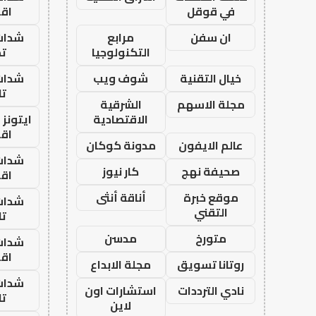
في قوقل
اق
ان سفن
مرابع
شدات
التكنولوجيا
تم
خيال التقنية
شوف ويب
شدات
تا
مجلة الاسهم
الشرقية
الاقتصادية
ايتونز
اق
عالم الايفون
مدونة كوكان
شدات
صحيفة نهج
كار نيوز
اق
موقع خبرة
أناقة أنثى
شدات
التقني
تا
متورخ
مدسن
شدات
اق
روتانا تسويق
مجلة الابداع
شدات
نادي الترددات
استشارات اون
تا
لاين