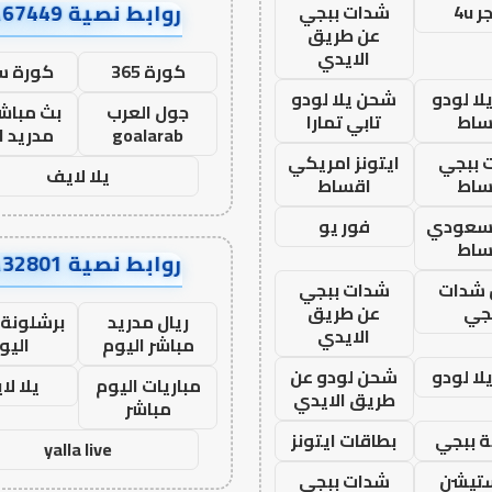
روابط نصية AA67449
 4u
شدات ببجي
عن طريق
الايدي
كورة 365
كورة س
ا لودو
شحن يلا لودو
جول العرب
بث مباشر
ساط
تابي تمارا
goalarab
مدريد ا
 ببجي
ايتونز امريكي
يلا لايف
ساط
اقساط
 سعودي
فور يو
ساط
روابط نصية AA32801
شدات
شدات ببجي
جي
عن طريق
ريال مدريد
برشلونة 
الايدي
مباشر اليوم
اليو
ا لودو
شحن لودو عن
مباريات اليوم
يلا لا
طريق الايدي
مباشر
 ببجي
بطاقات ايتونز
yalla live
ستيشن
شدات ببجي