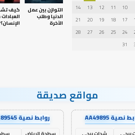
الدنيا
14
13
12
11
10
التوازن بين عمل
كيف تش
وطلب
الآخرة
الدنيا وطلب
العبادات
21
20
19
18
17
الآخرة
الإنسان؟
ربوي والطفولة
28
27
26
25
24
 كيف نترجم خبرات ما
التوازن بين عمل الدنيا وطلب
ة إلى نجاح؟
الآخرة
31
مواقع صديقة
ط نصية AA49895
روابط نصية AA89545
 ببجي
شدات ببجي
سطحة الرياض
سطح