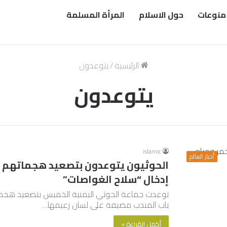
منوعات
حول الاسلام
المرأة المسلمة
الرئيسية
/
يتوعدون
يتوعدون
islamic
أخبار العالم
الحوثيون يتوعدون بتصعيد هجماتهم في
إدخال “سلاح الغواصات”
توعدت جماعة الحوثي اليمنية الخميس بتصعيد هجمات
باب المندب مضيفة على لسان زعيمها…
أكمل القراءة »