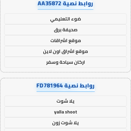
روابط نصية AA35872
ضوء التعليمي
صحيفة برق
موقع اشراقات
موقع اشراق اون لاين
اركان سياحة وسفر
روابط نصية FD781964
يلا شوت
yalla shoot
يلا شوت زون