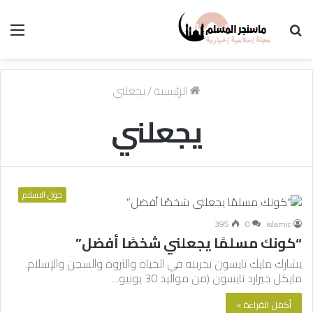
بحث
الق
عن
الرئيسية
/
يجعلني
يجعلني
حول الاسلام
395
0
islamic
“كونك مسلمًا يجعلني شخصًا أفضل”
يشارك مايك تايسون تجربته في الحياة والثروة والسجن والإسلام.
مايكل جيرارد تايسون (من مواليد 30 يونيو…
أكمل القراءة »