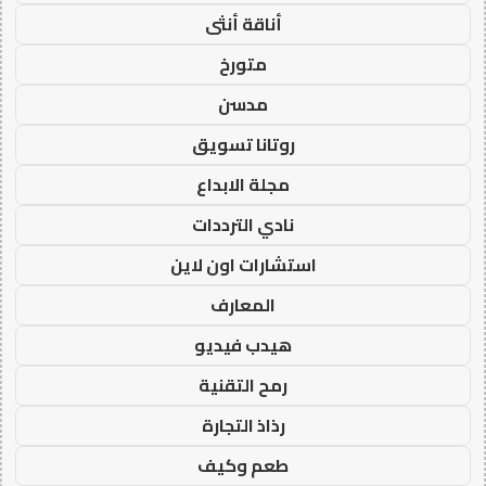
أناقة أنثى
متورخ
مدسن
روتانا تسويق
مجلة الابداع
نادي الترددات
استشارات اون لاين
المعارف
هيدب فيديو
رمح التقنية
رذاذ التجارة
طعم وكيف