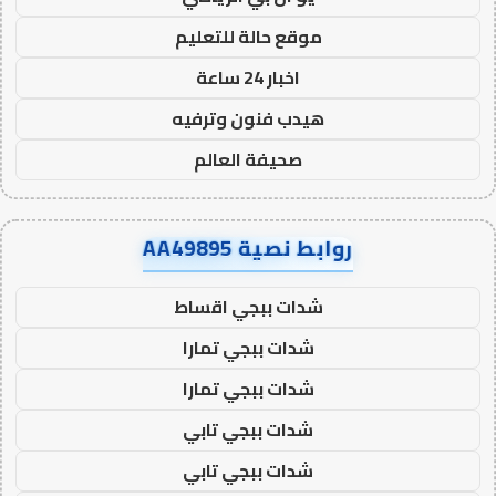
موقع حالة للتعليم
اخبار 24 ساعة
هيدب فنون وترفيه
صحيفة العالم
روابط نصية AA49895
شدات ببجي اقساط
شدات ببجي تمارا
شدات ببجي تمارا
شدات ببجي تابي
شدات ببجي تابي