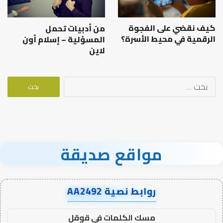
كيف نقضي على الفجوة
من أدبيات تحمل
الرقمية في محيط الأسرة؟
المسؤلية – إسلام أون
لاين
البحث
عن:
مواقع صديقة
روابط نصية AA2492
مسك الكلمات في قوقل