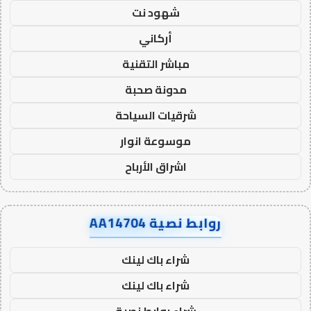
شهود نت
أركاني
مباشر التقنية
مدونة صحبة
شرقيات السياحة
موسوعة انوار
اشراق الأرباح
روابط نصية AA14704
شراء باك لينك
شراء باك لينك
شراء روابط نصية