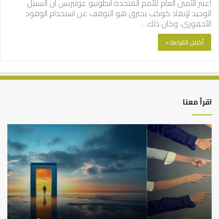
اعتبر الأمين العام للأمم المتحدة أنطونيو غوتيريس أن السبيل
الوحيد لإنقاذ كوكب يحترق هو التوقف عن استخدام الوقود
الأحفوري، وكان ذلك…
أكمل القراءة »
اقرأ معنا
التوازن
كي
بين
تش
عمل
الع
الدنيا
شخ
وطلب
الإ
الآخرة