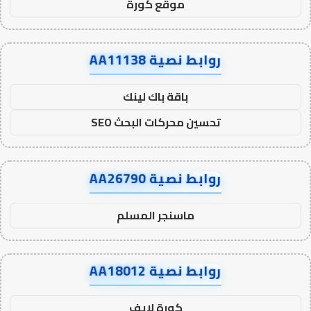
موقع كورة
روابط نصية AA11138
باقة باك لينك
تحسين محركات البحث SEO
روابط نصية AA26790
ماسنجر المسلم
روابط نصية AA18012
كورة لايف