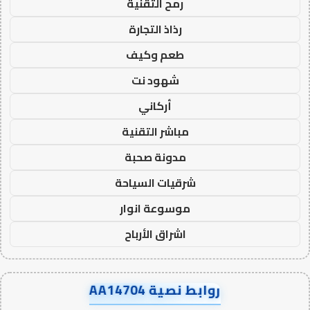
رمح التقنية
رذاذ التجارة
طعم وكيف
شهود نت
أركاني
مباشر التقنية
مدونة صحبة
شرقيات السياحة
موسوعة انوار
اشراق الأرباح
روابط نصية AA14704