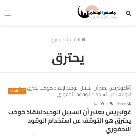
بحث
الق
عن
الرئيسية
/
يحترق
يحترق
أخبار العالم
141
0
islamic
غوتيريس يعتبر أن السبيل الوحيد لإنقاذ كوكب
يحترق هو التوقف عن استخدام الوقود
الأحفوري