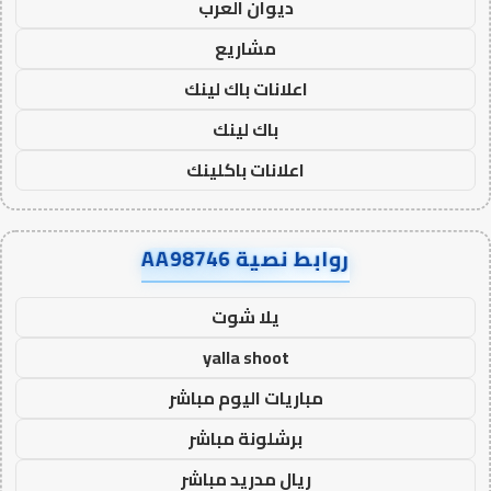
ديوان العرب
مشاريع
اعلانات باك لينك
باك لينك
اعلانات باكلينك
روابط نصية AA98746
يلا شوت
yalla shoot
مباريات اليوم مباشر
برشلونة مباشر
ريال مدريد مباشر