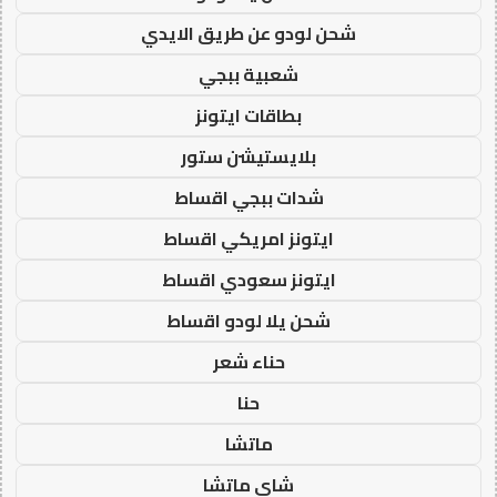
شحن لودو عن طريق الايدي
شعبية ببجي
بطاقات ايتونز
بلايستيشن ستور
شدات ببجي اقساط
ايتونز امريكي اقساط
ايتونز سعودي اقساط
شحن يلا لودو اقساط
حناء شعر
حنا
ماتشا
شاي ماتشا