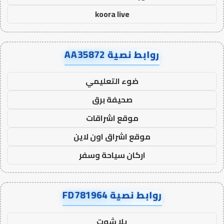
koora live
روابط نصية AA35872
ضوء التعليمي
صحيفة برق
موقع اشراقات
موقع اشراق اون لاين
اركان سياحة وسفر
روابط نصية FD781964
يلا شوت