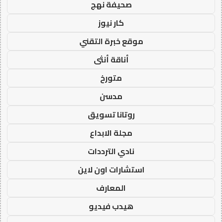
صحيفة نهج
كار نيوز
موقع خبرة التقني
أناقة أنثى
متورخ
مدسن
روتانا تسويق
مجلة الابداع
نادي الترددات
استشارات اون لاين
المعارف
هيدب فيديو