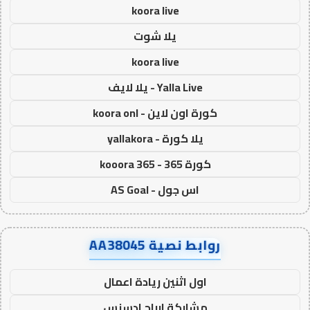
koora live
يلا شوت
koora live
Yalla Live - يلا لايف
كورة اون لاين - koora onl
يلا كورة - yallakora
كورة 365 - kooora 365
اس جول - AS Goal
روابط نصية AA38045
اول اثنين ريادة اعمال
مشاركة ارباح ادسنس