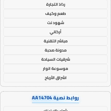
رذاذ التجارة
طعم وكيف
شهود نت
أركاني
مباشر التقنية
مدونة صحبة
شرقيات السياحة
موسوعة انوار
اشراق الأرباح
روابط نصية AA14704
شراء باك لينك