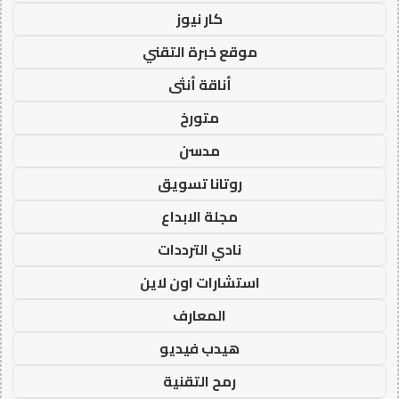
كار نيوز
موقع خبرة التقني
أناقة أنثى
متورخ
مدسن
روتانا تسويق
مجلة الابداع
نادي الترددات
استشارات اون لاين
المعارف
هيدب فيديو
رمح التقنية