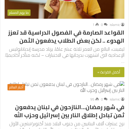
ما يهم المسلم
1
0
islamic
القواعد الصارمة في الفصول الدراسية قد تعزز
الهدوء .. لكن بعض الطلاب يدفعون الثمن
ليفينت، البالغ من العمر ثلاثة عشر عامًا، يرتاد مدرسة إنديانابوليس
الإعدادية التي اشتهرت بدرجاتها في الاختبارات – لكنه متأخر أكاديميًا.
…
أكمل القراءة »
أخبار العالم
95
0
islamic
في شهر رمضان…النازحون في لبنان يدفعون
ثمن تبادل إطلاق النار بين إسرائيل وحزب الله
نزح عشرات آلاف البنانيين من جنوب البلاد منذ أكتوبر/تشرين الأول