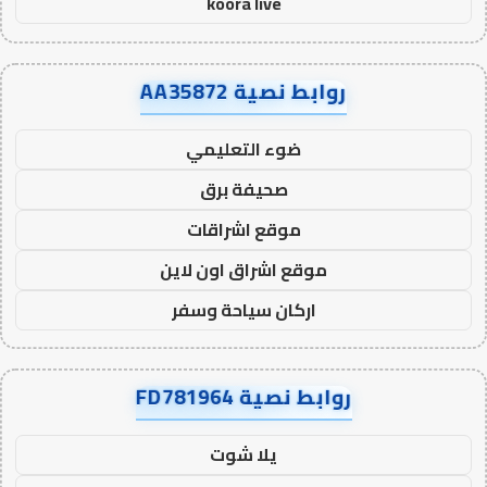
koora live
روابط نصية AA35872
ضوء التعليمي
صحيفة برق
موقع اشراقات
موقع اشراق اون لاين
اركان سياحة وسفر
روابط نصية FD781964
يلا شوت