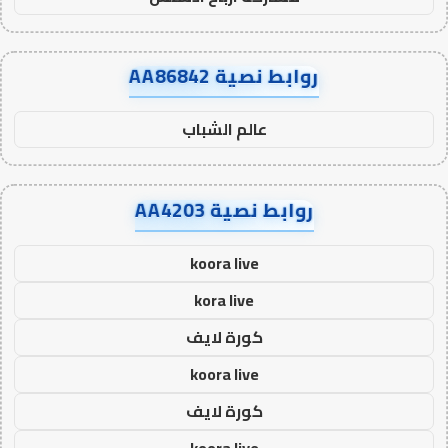
روابط نصية AA86842
عالم الشباب
روابط نصية AA4203
koora live
kora live
كورة لايف
koora live
كورة لايف
koora live