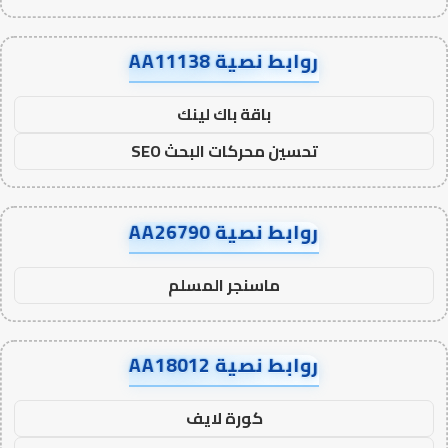
روابط نصية AA11138
باقة باك لينك
تحسين محركات البحث SEO
روابط نصية AA26790
ماسنجر المسلم
روابط نصية AA18012
كورة لايف