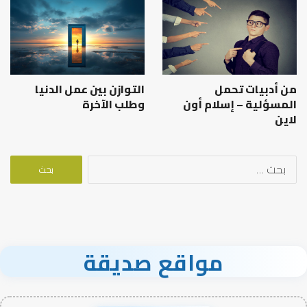
من أدبيات تحمل
التوازن بين عمل الدنيا
المسؤلية – إسلام أون
وطلب الآخرة
لاين
البحث
عن:
مواقع صديقة