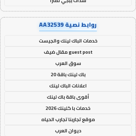
شدات ببجي تمارا
روابط نصية AA32539
خدمات الباك لينك والجيست
guest post مقال ضيف
سوق العرب
باك لينك باقة 20
اعلانات الباك لينك
أقوى باقة باك لينك
خدمات با كلينك 2026
موقع تجاربنا تجارب الحياه
ديوان العرب