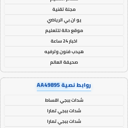
مجلة تقنية
يو ان بي الرياضي
موقع حالة للتعليم
اخبار 24 ساعة
هيدب فنون وترفيه
صحيفة العالم
روابط نصية AA49895
شدات ببجي اقساط
شدات ببجي تمارا
شدات ببجي تمارا