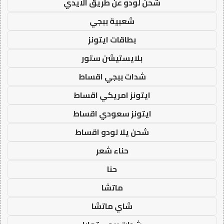
شحن لودو عن طريق الايدي
شعبية ببجي
بطاقات ايتونز
بلايستيشن ستور
شدات ببجي اقساط
ايتونز امريكي اقساط
ايتونز سعودي اقساط
شحن يلا لودو اقساط
حناء شعر
حنا
ماتشا
شاي ماتشا