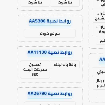
يلا شوت
يلا شوت
ب
راء
تشليح
روابط نصية AA5386
ارات
مة
موقع كورة
يح
روابط نصية AA11138
باقة باك لينك
تحسين
محركات البحث
يتي
SEO
 ريال
ليوم
روابط نصية AA26790