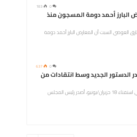
183
0
 البارز أحمد دومة المسجون منذ
ق العوضي السبت أن المعارض البارز أحمد دومة
637
0
الدستور الجديد وسط انتقادات من
بعد مصادقة المجلس الدستوري على فوز مؤيديه في استفتاء 18 حزيران/يونيو، أصدر رئيس المجلس