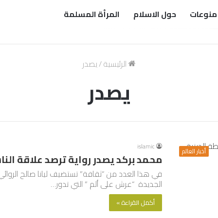
منوعات
حول الاسلام
المرأة المسلمة
الرئيسية
/
يصدر
يصدر
islamic
أخبار العالم
محمد بركد يصدر رواية ترصد علاقة الن
في هذا العدد من “ثقافة” تستضيف ليانا صالح الروائ
الجديدة “عرش على ألم ” التي تدور…
أكمل القراءة »