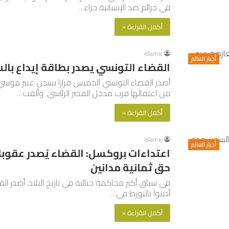
في جرائم ضد الإنسانية جراء…
أكمل القراءة »
islamic
أخبار العالم
القضاء التونسي يصدر بطاقة إيداع با
أصدر القضاء التونسي الخميس قرارا بسجن عبير موسي 
من اعتقالها قرب مدخل القصر الرئاسي. وألقت…
أكمل القراءة »
islamic
أخبار العالم
اعتداءات بروكسل: القضاء يُصدر عقوب
حق ثمانية مدانين
في سياق أكبر محاكمة جنائية في تاريخ البلاد، أصدر 
أدينوا بالتورط في…
أكمل القراءة »