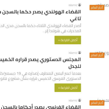
islamic
أخبار العالم
القضاء الهولندي يصدر حكما بالسجن م
تاغي
أصدر القضاء الهولندي الثلاثاء حكما بالسجن مدى الح
المخدرات في هولندا إثر…
أكمل القراءة »
islamic
أخبار العالم
المجلس الدستوري يصدر قراره الخميس
للجدل
الدستوري الفرنسي الخميس قراره بشأن مشروع قانون
أكمل القراءة »
islamic
أخبار العالم
القضاء الفرنسي يصدر أحكاما بالسجن م