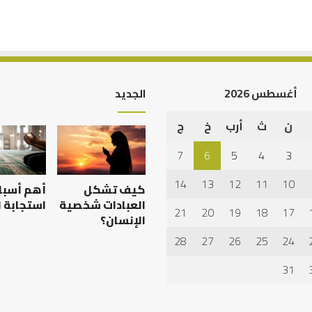
أغسطس 2026
الجديد
ن
ث
أرب
خ
ج
الرصيد
التربوي
7
6
5
4
3
والطفولة
المبكرة
14
13
12
11
10
كيف تشكل
أهم أسبا
..
كيف
العبادات شخصية
استجابة ا
21
20
19
18
17
نترجم
الإنسان؟
علمية بين الإمام
الرصيد التربوي والطفولة
خبرات
28
27
26
25
24
يث بن سعد: نموذج
المبكرة .. كيف نترجم خبرات ما
ما
خلاف
قبل المدرسة إلى نجاح؟
قبل
31
المدرسة
إلى
نجاح؟