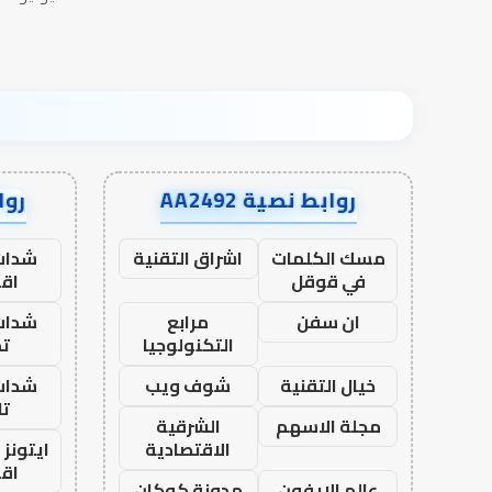
روابط نصية AA2492
رواب
مسك الكلمات
اشراق التقنية
شدات
في قوقل
اق
ان سفن
مرابع
شدات
التكنولوجيا
تم
خيال التقنية
شوف ويب
شدات
تا
مجلة الاسهم
الشرقية
الاقتصادية
ايتونز
اق
عالم الايفون
مدونة كوكان