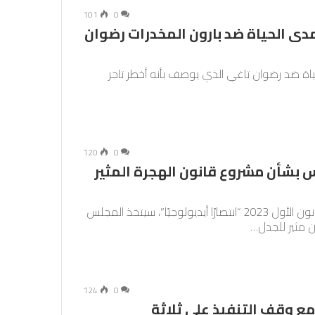
101
0
دى الحياة ضد بارون المخدرات رضوان
ياة ضد رضوان تاغي الذي يوصف بأنه أخطر تاجر
120
0
 بشأن مشروع قانون الهجرة المثير
بعدما اعتبر اليمين المتطرف إصداره في 19 ديسمبر/كانون الأول 2023 “انتصارًا أيديولوجيًا”، سيتخذ المجلس
 مثير للجدل…
124
0
ع وقف التنفيذ على ثلاثة