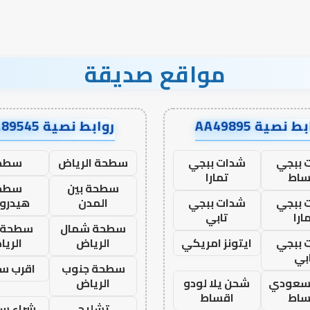
مواقع صديقة
ط نصية AA49895
روابط نصية AA89545
 ببجي
شدات ببجي
سطحة الرياض
سطح
ساط
تمارا
سطحة بين
سطح
 ببجي
شدات ببجي
المدن
هيدرو
ارا
تابي
سطحة شمال
سطحة 
 ببجي
ايتونز امريكي
الرياض
الري
بي
سطحة جنوب
اقرب س
 سعودي
شحن يلا لودو
الرياض
ساط
اقساط
تشليح
شراء سي