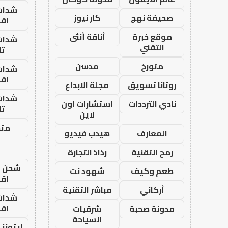
شدات
صحيفة نهج
كار نيوز
اق
موقع خبرة
أناقة أنثى
شدات
التقني
تا
متورخ
مدسن
شدات
اق
روتانا تسويق
مجلة الابداع
شدات
نادي الترددات
استشارات اون
تا
لاين
متجر
المعارف
هيدب فيديو
رمح التقنية
رذاذ التجارة
شحن يل
طعم وكيف
شهود نت
اق
أركاني
مباشر التقنية
شدات
اق
مدونة صحبة
شرقيات
السياحة
ايتونز