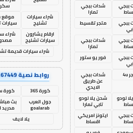
 ببجي
شدات ببجي
سكرا
ساط
تمارا
شراء سيارات
موقع ش
 ببجي
متجر تقسيط
تشليح
سيارات 
بي
ارقام يشترون
شراء سي
 ببجي
شدات ببجي
سيارات تشليح
مصدو
ساط
تمارا
شراء سيارات قديمة تشل
 ببجي
فور يو ستور
بي
روابط نصية AA67449
 4u
شدات ببجي
عن طريق
الايدي
كورة 365
كورة س
ا لودو
شحن يلا لودو
جول العرب
بث مباشر
ساط
تابي تمارا
goalarab
مدريد ا
 ببجي
ايتونز امريكي
يلا لايف
ساط
اقساط
 سعودي
فور يو