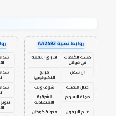
روابط نصية AA2492
رواب
مسك الكلمات
اشراق التقنية
شدات
في قوقل
اق
ان سفن
مرابع
شدات
التكنولوجيا
تم
خيال التقنية
شوف ويب
شدات
تا
مجلة الاسهم
الشرقية
الاقتصادية
ايتونز
اق
عالم الايفون
مدونة كوكان