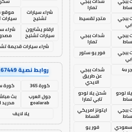
 ببجي
شدات ببجي
سكرا
ساط
تمارا
شراء سيارات
موقع ش
 ببجي
متجر تقسيط
تشليح
سيارات 
بي
ارقام يشترون
شراء سي
 ببجي
شدات ببجي
سيارات تشليح
مصدو
ساط
تمارا
شراء سيارات قديمة تشل
 ببجي
فور يو ستور
بي
روابط نصية AA67449
 4u
شدات ببجي
عن طريق
الايدي
كورة 365
كورة س
ا لودو
شحن يلا لودو
جول العرب
بث مباشر
ساط
تابي تمارا
goalarab
مدريد ا
 ببجي
ايتونز امريكي
يلا لايف
ساط
اقساط
 سعودي
فور يو