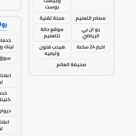
وجيست
بوست
مصادر التعليم
مجلة تقنية
رواب
يو ان بي
موقع حالة
الرياضي
للتعليم
خدمات
لينك و
اخبار 24 ساعة
هيدب فنون
وترفيه
سوق 
صحيفة العالم
اعلانا
لي
خدما
كلينك 26
ديوان
اعلان
لي