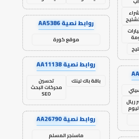
ب
راء
تشليح
روابط نصية AA5386
ارات
مة
موقع كورة
يح
روابط نصية AA11138
باقة باك لينك
تحسين
محركات البحث
يتي
SEO
 ريال
ليوم
روابط نصية AA26790
ماسنجر المسلم