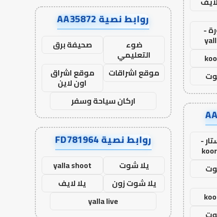
لايف
روابط نصية AA35872
ة -
yal
ضوء
صحيفة برق
التعليمي
koo
موقع اشراقات
موقع اشراق
وت
اون لاين
اركان سياحة وسفر
روابط نصية FD781964
ار -
koor
يلا شوت
yalla shoot
وت
يلا شوت زون
يلا لايف
koo
yalla live
وت