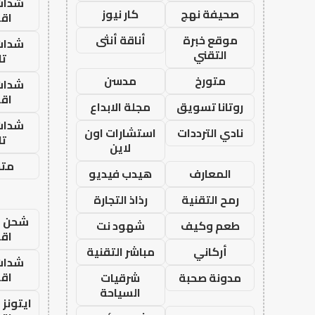
شدات
صحيفة نهج
كار نيوز
اق
موقع خبرة
أناقة أنثى
شدات
التقني
تا
متورخ
مدسن
شدات
اق
روتانا تسويق
مجلة الابداع
شدات
نادي الترددات
استشارات اون
تا
لاين
متجر
المعارف
هيدب فيديو
رمح التقنية
رذاذ التجارة
شحن يل
طعم وكيف
شهود نت
اق
أركاني
مباشر التقنية
شدات
اق
مدونة صحبة
شرقيات
السياحة
ايتونز