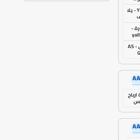
Yalla Live - يلا
ف
ة -
yal
اس جول - AS
G
ارباح
س