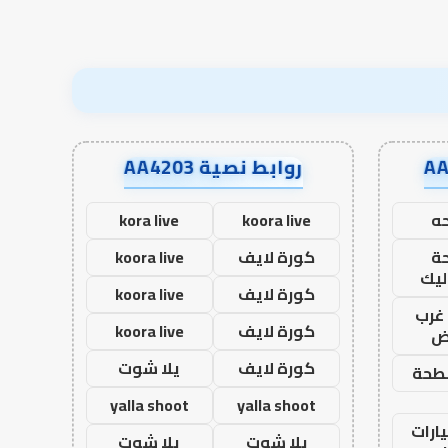
روابط نصية AA4203
ه
koora live
kora live
ة
كورة لايف
koora live
ليك
كورة لايف
koora live
غرب
كورة لايف
koora live
اض
كورة لايف
يلا شوت
طحة
yalla shoot
yalla shoot
ارات
يلا شوت
يلا شوت