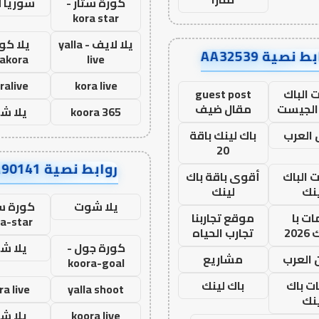
كورة ستار -
سوريا 
kora star
يلا لايف - yalla
يلا كور
ط نصية AA32539
lakora
live
ralive
kora live
 الباك
guest post
الجيست
مقال ضيف
koora 365
يلا ش
العرب
باك لينك باقة
20
روابط نصية AA90141
ت الباك
أقوى باقة باك
نك
لينك
يلا شوت
كورة ست
ت با
موقع تجاربنا
a-star
20
تجارب الحياه
كورة جول -
يلا ش
 العرب
مشاريع
koora-goal
ات باك
باك لينك
ra live
yalla shoot
نك
koora live
يلا ش