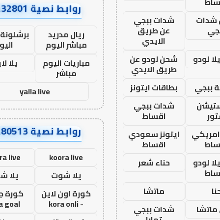
ساط
روابط نصية AA32801
شدات
شدات ببجي
جي
عن طريق
ريال مدريد
برشلونة 
الايدي
مباشر اليوم
اليو
ا لودو
شحن لودو عن
مباريات اليوم
يلا لا
طريق الايدي
مباشر
 ببجي
بطاقات ايتونز
yalla live
ستيشن
شدات ببجي
ور
اقساط
روابط نصية AA80513
 امريكي
ايتونز سعودي
ساط
اقساط
ra live
koora live
ا لودو
حناء شعر
ساط
يلا شوت
يلا ش
نا
ماتشا
كورة اون لاين
كورة ج
a goal
- kora onli
ماتشا
شدات ببجي
تمارا