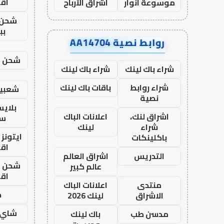
اق
موسوعة انوار
اشراق الأرباح
شحن 
بب
روابط نصية AA14704
شحن يل
شراء باك لينك
شراء باك لينك
شراء روابط
باقات باك لينك
شعبية
نصية
بلاي
اشراق لنك،
اعلانات الباك
ست
شراء
لينك
ايتونز
باكلينكات
اق
التدريس
اشراق العالم
شحن يل
عالم كبير
اق
منتدى
اعلانات الباك
ح
الاشراق
لينك 2026
شاي 
مدسن طب
باك لينك