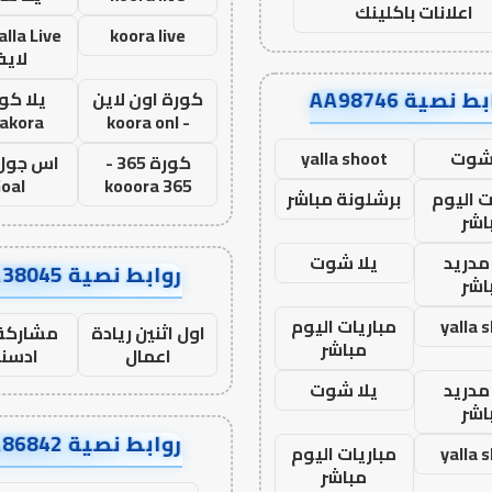
اعلانات باكلينك
koora live
لاي
ط نصية AA98746
كورة اون لاين
يلا كور
lakora
- koora onl
 شوت
yalla shoot
كورة 365 -
oal
kooora 365
ت اليوم
برشلونة مباشر
اشر
مدريد
يلا شوت
روابط نصية AA38045
اشر
yalla 
مباريات اليوم
اول اثنين ريادة
مشاركة 
مباشر
اعمال
ادسن
مدريد
يلا شوت
اشر
روابط نصية AA86842
yalla 
مباريات اليوم
مباشر