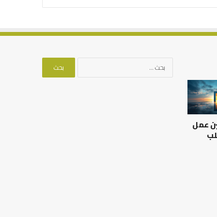
البحث
عن:
العلاقة
من
العلمية
أدبيات
بين
تحمل
الإمام
المسؤلية
ين عمل
مالك
–
والليث
إسلام
لب
بن
أون
العلاقة العلمية بين الإمام
سعد:
لاين
مالك والليث بن سعد: نموذج
من أدبيات تحمل المس
نموذج
في أدب الخلاف
إسلام أون لاين
في
أدب
الخلاف