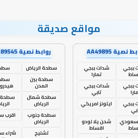
مواقع صديقة
ط نصية AA49895
روابط نصية AA89545
 ببجي
شدات ببجي
سطحة الرياض
سطح
ساط
تمارا
سطحة بين
سطح
 ببجي
شدات ببجي
المدن
هيدرو
ارا
تابي
سطحة شمال
سطحة 
 ببجي
ايتونز امريكي
الرياض
الري
بي
سطحة جنوب
اقرب س
 سعودي
شحن يلا لودو
الرياض
ساط
اقساط
تشليح
شراء سي