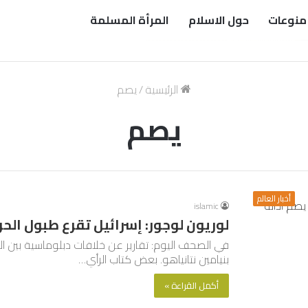
منوعات
حول الاسلام
المرأة المسلمة
الرئيسية
/
يصم
يصم
أخبار العالم
islamic
لوريون لوجور: إسرائيل تقرع طبول الحر
في الصحف اليوم: تقارير عن خلافات دبلوماسية بين الر
بنيامين نتانياهو. بعض كتاب الرأي…
أكمل القراءة »