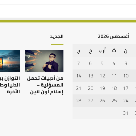
أغسطس 2026
الجديد
ن
ث
أرب
خ
ج
أهم
أسباب
7
6
5
4
3
عدم
استجابة
14
13
12
11
10
من أدبيات تحمل
التوازن ب
الدعاء
المسؤلية –
الدنيا وط
21
20
19
18
17
إسلام أون لاين
الآخرة
28
27
26
25
24
 العبادات شخصية
أهم أسباب عدم استجابة
الدعاء
31