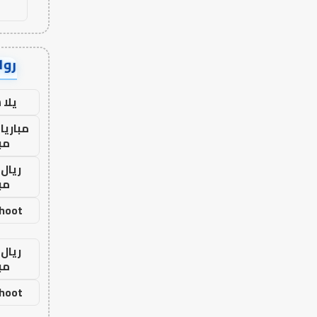
رواب
يلا
مباريا
مب
ريال 
مب
shoot
ريال 
مب
shoot