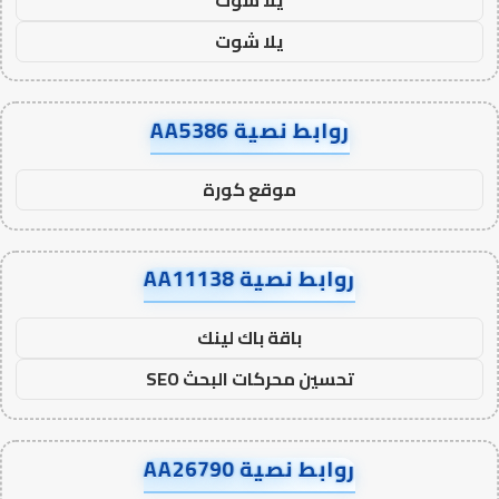
يلا شوت
روابط نصية AA5386
موقع كورة
روابط نصية AA11138
باقة باك لينك
تحسين محركات البحث SEO
روابط نصية AA26790