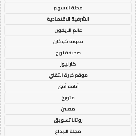
مجلة الاسهم
الشرقية الاقتصادية
عالم الايفون
مدونة كوكان
صحيفة نهج
كار نيوز
موقع خبرة التقني
أناقة أنثى
متورخ
مدسن
روتانا تسويق
مجلة الابداع