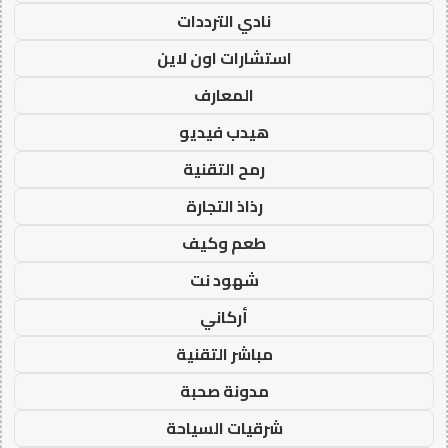
نادي الترددات
استشارات اون لاين
المعارف
هيدب فيديو
رمح التقنية
رذاذ التجارة
طعم وكيف
شهود نت
أركاني
مباشر التقنية
مدونة صحبة
شرقيات السياحة