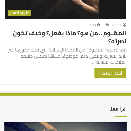
ما يهم المسلم
100
0
islamic
المظلوم .. من هو؟ ماذا يفعل؟ وكيف تكون
نصرته؟
تعد قضية “المظلوم” من القضايا الإنسانية التي تمتد جذورها عبر
تاريخ البشرية، وتبقى دائمًا موضوعًا حساسًا يعكس طبيعة
العلاقات البشرية.…
أكمل القراءة »
اقرأ معنا
التوازن
كي