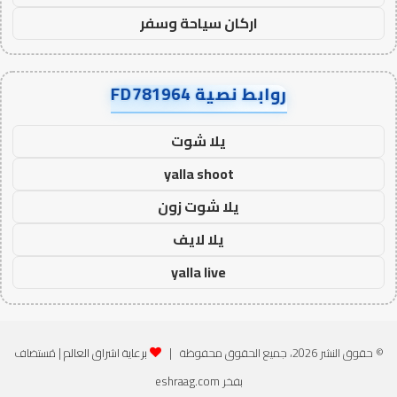
اركان سياحة وسفر
روابط نصية FD781964
يلا شوت
yalla shoot
يلا شوت زون
يلا لايف
yalla live
© حقوق النشر 2026، جميع الحقوق محفوظة |
برعاية اشراق العالم
| مُستضاف
بفخر
eshraag.com