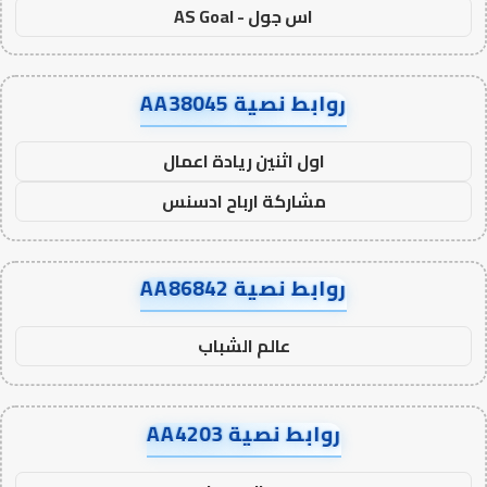
اس جول - AS Goal
روابط نصية AA38045
اول اثنين ريادة اعمال
مشاركة ارباح ادسنس
روابط نصية AA86842
عالم الشباب
روابط نصية AA4203