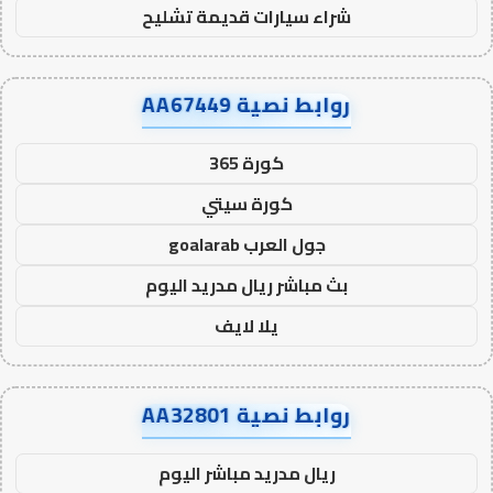
شراء سيارات قديمة تشليح
روابط نصية AA67449
كورة 365
كورة سيتي
جول العرب goalarab
بث مباشر ريال مدريد اليوم
يلا لايف
روابط نصية AA32801
ريال مدريد مباشر اليوم