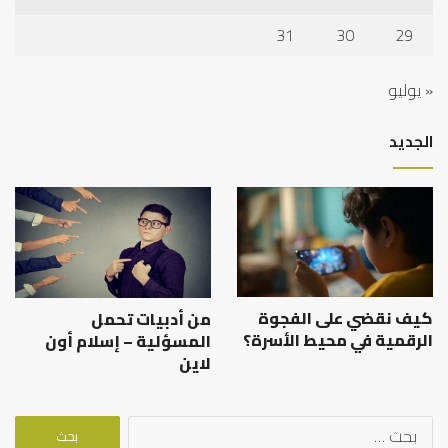
31
30
29
« يوليو
الجديد
كيف نقضي على الفجوة
من أدبيات تحمل
الرقمية في محيط الأسرة؟
المسؤلية – إسلام أون
لاين
البحث
عن: