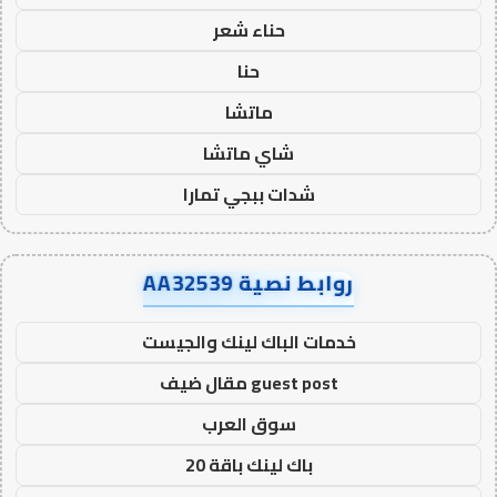
حناء شعر
حنا
ماتشا
شاي ماتشا
شدات ببجي تمارا
روابط نصية AA32539
خدمات الباك لينك والجيست
guest post مقال ضيف
سوق العرب
باك لينك باقة 20