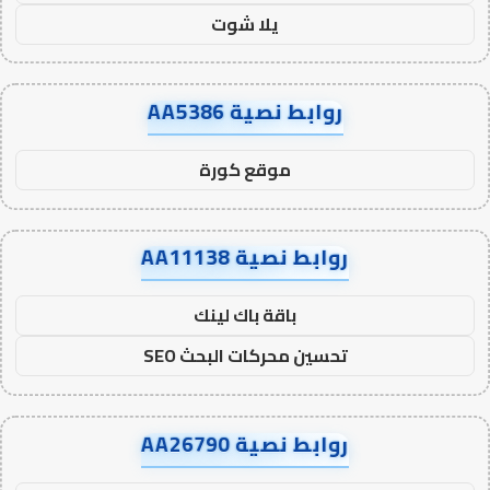
يلا شوت
روابط نصية AA5386
موقع كورة
روابط نصية AA11138
باقة باك لينك
تحسين محركات البحث SEO
روابط نصية AA26790