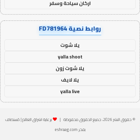
اركان سياحة وسفر
روابط نصية FD781964
يلا شوت
yalla shoot
يلا شوت زون
يلا لايف
yalla live
© حقوق النشر 2026، جميع الحقوق محفوظة |
برعاية اشراق العالم
| مُستضاف
بفخر
eshraag.com