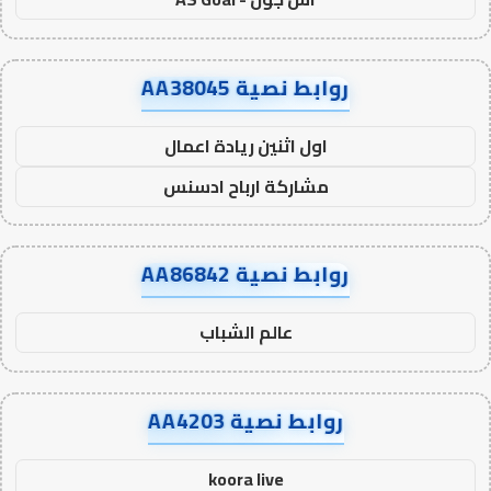
روابط نصية AA38045
اول اثنين ريادة اعمال
مشاركة ارباح ادسنس
روابط نصية AA86842
عالم الشباب
روابط نصية AA4203
koora live