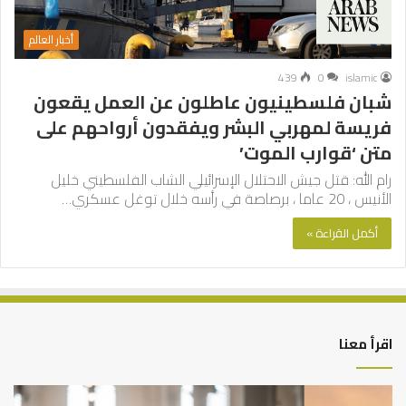
أخبار العالم
439
0
islamic
شبان فلسطينيون عاطلون عن العمل يقعون
فريسة لمهربي البشر ويفقدون أرواحهم على
متن ‘قوارب الموت’
رام الله: قتل جيش الاحتلال الإسرائيلي الشاب الفلسطيني خليل
الأنيس ، 20 عاما ، برصاصة في رأسه خلال توغل عسكري…
أكمل القراءة »
اقرأ معنا
أهم
الع