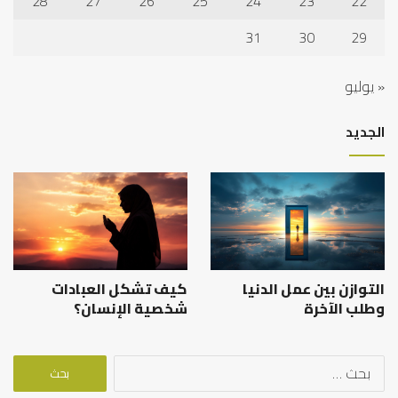
28
27
26
25
24
23
22
31
30
29
« يوليو
الجديد
التوازن بين عمل الدنيا
كيف تشكل العبادات
وطلب الآخرة
شخصية الإنسان؟
البحث
عن: