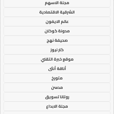
مجلة الاسهم
الشرقية الاقتصادية
عالم الايفون
مدونة كوكان
صحيفة نهج
كار نيوز
موقع خبرة التقني
أناقة أنثى
متورخ
مدسن
روتانا تسويق
مجلة الابداع