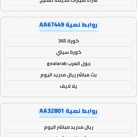
روابط نصية AA67449
كورة 365
كورة سيتي
جول العرب goalarab
بث مباشر ريال مدريد اليوم
يلا لايف
روابط نصية AA32801
ريال مدريد مباشر اليوم