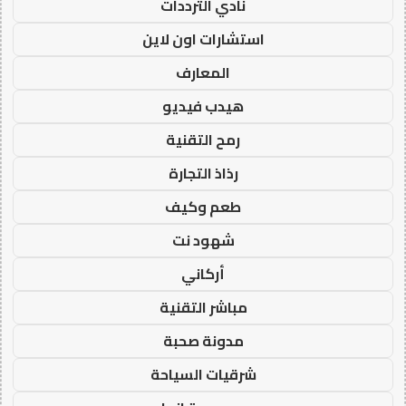
نادي الترددات
استشارات اون لاين
المعارف
هيدب فيديو
رمح التقنية
رذاذ التجارة
طعم وكيف
شهود نت
أركاني
مباشر التقنية
مدونة صحبة
شرقيات السياحة