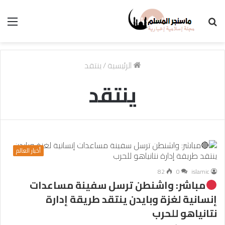
بحث
الق
عن
الرئيسية
/
ينتقد
ينتقد
أخبار العالم
82
0
islamic
مباشر: واشنطن ترسل سفينة مساعدات
إنسانية لغزة وبايدن ينتقد طريقة إدارة
نتانياهو للحرب