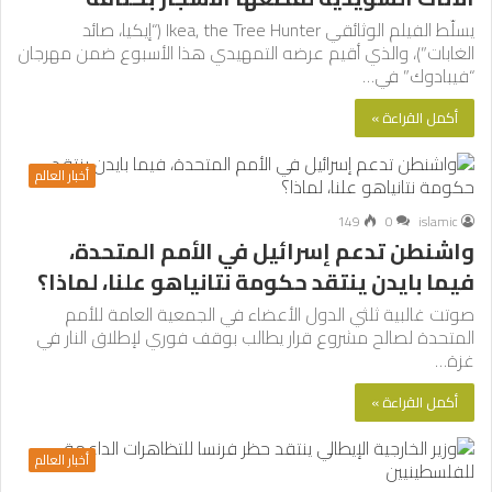
يسلّط الفيلم الوثائقي Ikea, the Tree Hunter (“إيكيا، صائد
الغابات”)، والذي أقيم عرضه التمهيدي هذا الأسبوع ضمن مهرجان
“فيبادوك” في…
أكمل القراءة »
أخبار العالم
149
0
islamic
واشنطن تدعم إسرائيل في الأمم المتحدة،
فيما بايدن ينتقد حكومة نتانياهو علنا، لماذا؟
صوتت غالبية ثلثي الدول الأعضاء في الجمعية العامة للأمم
المتحدة لصالح مشروع قرار يطالب بوقف فوري لإطلاق النار في
غزة…
أكمل القراءة »
أخبار العالم