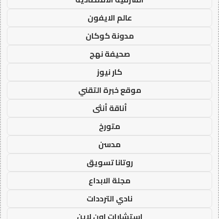
عالم الايفون
مدونة كوكان
صحيفة نهج
كار نيوز
موقع خبرة التقني
أناقة أنثى
متورخ
مدسن
روتانا تسويق
مجلة الابداع
نادي الترددات
استشارات اون لاين