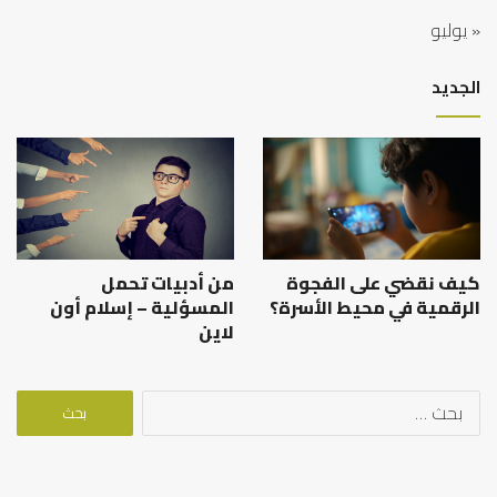
« يوليو
الجديد
كيف نقضي على الفجوة
من أدبيات تحمل
الرقمية في محيط الأسرة؟
المسؤلية – إسلام أون
لاين
البحث
عن: