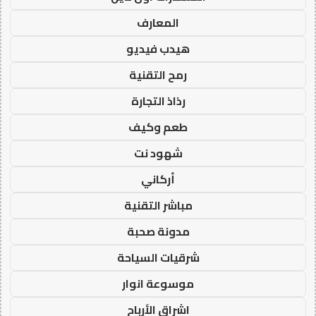
المعارف
هيدب فيديو
رمح التقنية
رذاذ التجارة
طعم وكيف
شهود نت
أركاني
مباشر التقنية
مدونة صحبة
شرقيات السياحة
موسوعة انوار
اشراق الأرباح