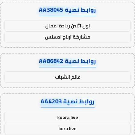
روابط نصية AA38045
اول اثنين ريادة اعمال
مشاركة ارباح ادسنس
روابط نصية AA86842
عالم الشباب
روابط نصية AA4203
koora live
kora live