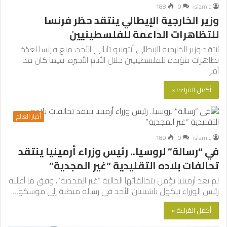
188
0
islamic
وزير الخارجية الإيطالي ينتقد حظر فرنسا
للتظاهرات الداعمة للفلسطينيين
انتقد وزير الخارجية الإيطالي أنتونيو تاياني الأحد، منع فرنسا لعدّة
تظاهرات مؤيدة للفلسطينيين خلال الأيام الأخيرة. فيما كان قد
أمر…
أكمل القراءة »
أخبار العالم
189
0
islamic
في “رسالة” لروسيا.. رئيس وزراء أرمينيا ينتقد
تحالفات بلاده التقليدية “غير المجدية”
لم تعد أرمينيا تؤمن بتحالفاتها الحالية “غير المجدية”، وفق ما أعلنه
رئيس الوزراء نيكول باشينيان الأحد في رسالة مبطنة إلى موسكو…
أكمل القراءة »