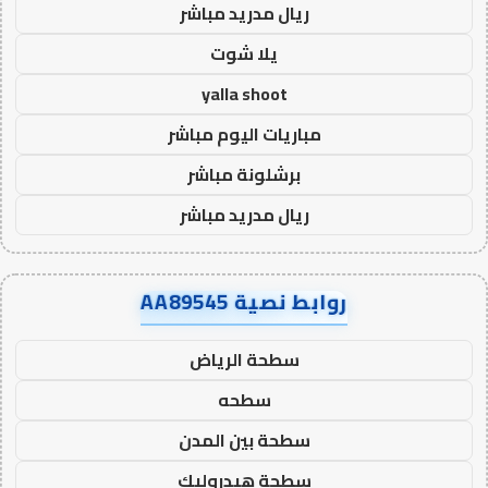
ريال مدريد مباشر
يلا شوت
yalla shoot
مباريات اليوم مباشر
برشلونة مباشر
ريال مدريد مباشر
روابط نصية AA89545
سطحة الرياض
سطحه
سطحة بين المدن
سطحة هيدروليك