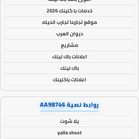
خدمات با كلينك 2026
موقع تجاربنا تجارب الحياه
ديوان العرب
مشاريع
اعلانات باك لينك
باك لينك
اعلانات باكلينك
روابط نصية AA98746
يلا شوت
yalla shoot