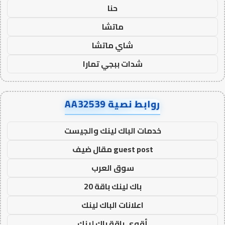
حنا
ماتشا
شاي ماتشا
شدات ببجي تمارا
روابط نصية AA32539
خدمات الباك لينك والجيست
guest post مقال ضيف
سوق العرب
باك لينك باقة 20
اعلانات الباك لينك
أقوى باقة باك لينك