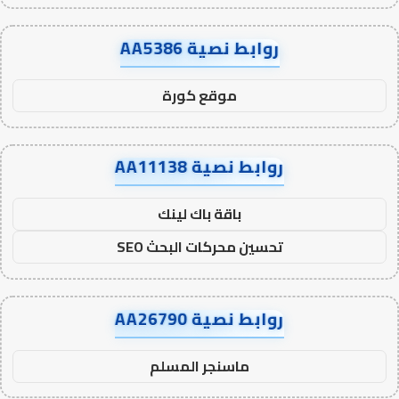
روابط نصية AA5386
موقع كورة
روابط نصية AA11138
باقة باك لينك
تحسين محركات البحث SEO
روابط نصية AA26790
ماسنجر المسلم