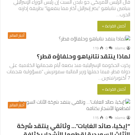
قال الرئيس الأمريكي جو بايدن السبت إن رئيس الوزراء الإسرائيلي
بنيامين نتانياهو “يضر إسرائيل أكثر مما ينفعها” بطريقة إدارته
الحرب…
أكمل القراءة »
أخبار العالم
119
0
islamic
لماذا ينتقد نتانياهو وحلفاؤه قطر؟
ركزت الحكومة الإسرائيلية منذ بضعة أيام هجماتها الكلامية على
دولة قطر، فيما حملها وزير المالية سموتريش “مسؤولية هجمات
7 أكتوبر/تشرين…
أكمل القراءة »
أخبار العالم
115
0
islamic
“إيكيا، صائد الغابات”… وثائقي ينتقد شركة
الأثاث السويدية لقطعها الأشجار بكثافة