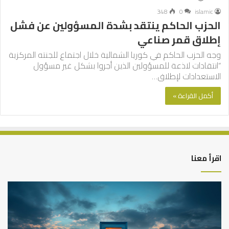
348
0
islamic
الحزب الحاكم ينتقد بشدة المسؤولين عن فشل
إطلاق قمر صناعي
وجه الحزب الحاكم في كوريا الشمالية خلال اجتماع للجنته المركزية
“انتقادات لاذعة للمسؤولين الذين أجروا بشكل غير مسؤول
الاستعدادات لإطلاق…
أكمل القراءة »
اقرأ معنا
التوازن
كي
بين
تش
عمل
الع
الدنيا
شخ
وطلب
الإ