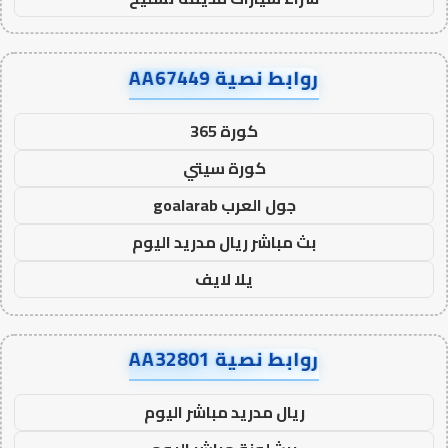
روابط نصية AA67449
كورة 365
كورة سيتي
جول العرب goalarab
بث مباشر ريال مدريد اليوم
يلا لايف
روابط نصية AA32801
ريال مدريد مباشر اليوم