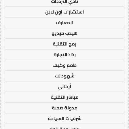
نادي الترددات
استشارات اون لاين
المعارف
هيدب فيديو
رمح التقنية
رذاذ التجارة
طعم وكيف
شهود نت
أركاني
مباشر التقنية
مدونة صحبة
شرقيات السياحة
موسوعة انوار