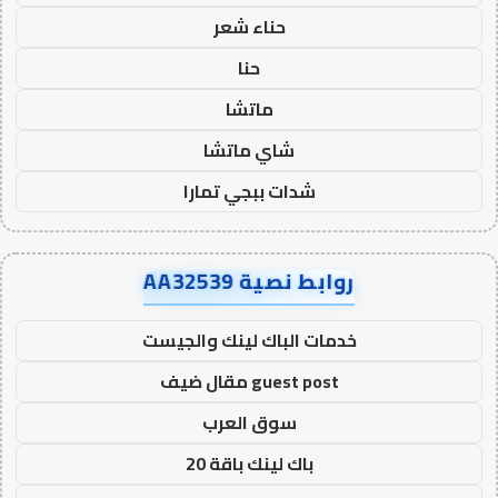
حناء شعر
حنا
ماتشا
شاي ماتشا
شدات ببجي تمارا
روابط نصية AA32539
خدمات الباك لينك والجيست
guest post مقال ضيف
سوق العرب
باك لينك باقة 20