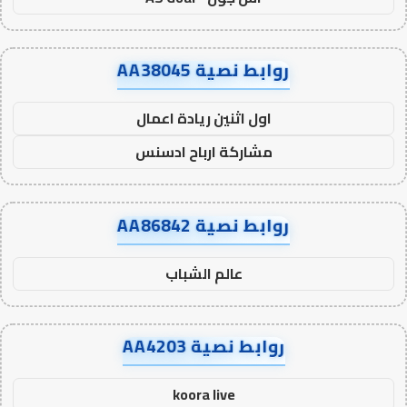
روابط نصية AA38045
اول اثنين ريادة اعمال
مشاركة ارباح ادسنس
روابط نصية AA86842
عالم الشباب
روابط نصية AA4203
koora live