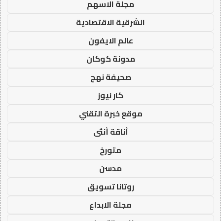
مجلة الاسهم
الشرقية الاقتصادية
عالم الايفون
مدونة كوكان
صحيفة نهج
كار نيوز
موقع خبرة التقني
أناقة أنثى
متورخ
مدسن
روتانا تسويق
مجلة الابداع