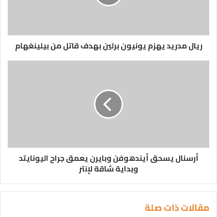
ريال مدريد يهزم يونيون برلين بهدف قاتل من بيلينغهام
أرسنال يسحق أيندهوفن وبايرن يعمق جراح اليونايتد
وبداية شاقة لإنتر
مقالات ذات صلة