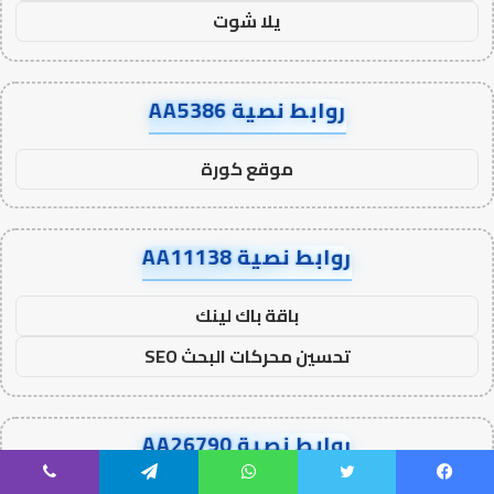
يلا شوت
روابط نصية AA5386
موقع كورة
روابط نصية AA11138
باقة باك لينك
تحسين محركات البحث SEO
روابط نصية AA26790
يسبوك
تويتر
واتساب
تيلقرام
ڤايبر