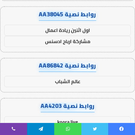
روابط نصية AA38045
اول اثنين ريادة اعمال
مشاركة ارباح ادسنس
روابط نصية AA86842
عالم الشباب
روابط نصية AA4203
koora live
kora live
يسبوك
تويتر
واتساب
تيلقرام
ڤايبر