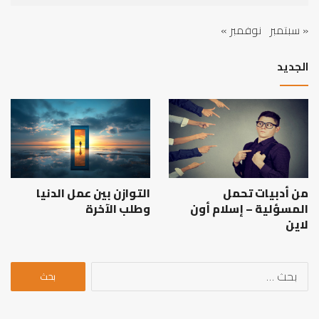
« سبتمبر
نوفمبر »
الجديد
من أدبيات تحمل
التوازن بين عمل الدنيا
المسؤلية – إسلام أون
وطلب الآخرة
لاين
البحث
عن: