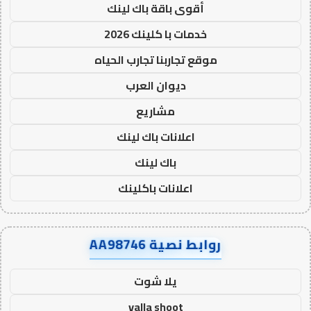
أقوى باقة باك لينك
خدمات با كلينك 2026
موقع تجاربنا تجارب الحياه
ديوان العرب
مشاريع
اعلانات باك لينك
باك لينك
اعلانات باكلينك
روابط نصية AA98746
يلا شوت
yalla shoot