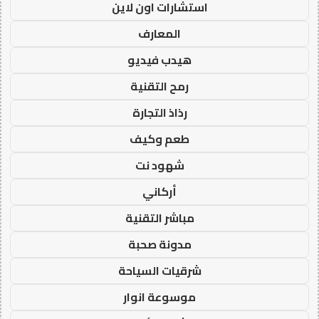
استشارات اون لاين
المعارف
هيدب فيديو
رمح التقنية
رذاذ التجارة
طعم وكيف
شهود نت
أركاني
مباشر التقنية
مدونة صحبة
شرقيات السياحة
موسوعة انوار