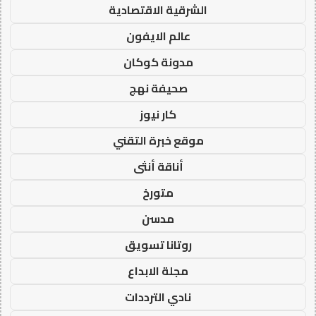
الشرقية الاقتصادية
عالم الايفون
مدونة كوكان
صحيفة نهج
كار نيوز
موقع خبرة التقني
أناقة أنثى
متورخ
مدسن
روتانا تسويق
مجلة الابداع
نادي الترددات