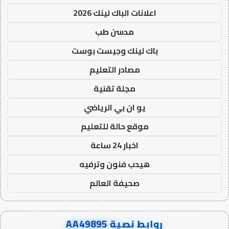
اعلانات الباك لينك 2026
مدسن طب
باك لينك وجيست بوست
مصادر التعليم
مجلة تقنية
يو ان بي الرياضي
موقع حالة للتعليم
اخبار 24 ساعة
هيدب فنون وترفيه
صحيفة العالم
روابط نصية AA49895