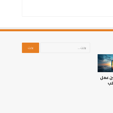
البحث
عن:
العلاقة
من
العلمية
أدبيات
بين
تحمل
الإمام
المسؤلية
ين عمل
مالك
–
والليث
إسلام
لب
بن
أون
العلاقة العلمية بين الإمام
سعد:
لاين
مالك والليث بن سعد: نموذج
من أدبيات تحمل المس
نموذج
في أدب الخلاف
إسلام أون لاين
في
أدب