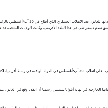
ق تقدم ديمقراطي في هذا البلدد الأفريقي. وكانت الولايات المتحدة قد 
ردا على
انقلاب 30 آب/أغسطس
في الدولة الواقعة في وسط أفريقيا، لكن
الخارجية في نهاية أيلول/سبتمبر، رسميا أن انقلابا وقع في الغابون مم
ن “سنستأنفها (المساعدات) بالتزامن مع أي إجراءات ملموسة للحكومة الانت