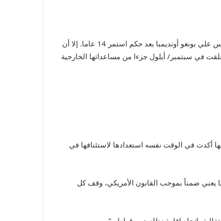
أعلنت الولايات المتحدة الإثنين أنها قطعت جميع مساعداتها للغابون بعد الانقلاب العسكري الذي أطاح في 30 آب/أغسطس بالرئيس علي بونغو أونديمبا بعد حكم استمر 14 عاما. إلا أن
علقت في سبتمبر/ أيلول جزءا من مساعداتها الخارجية
ها أكدت في الوقت نفسه استعدادها لاستئنافها في
ا يعني ضمناً بموجب القانون الأمريكي، وقف كل
قالية باتجاه إقامة نظام ديموقراطي”.