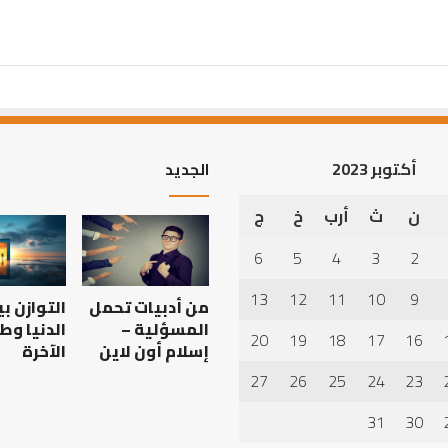
أكتوبر 2023
الجديد
ن
ث
أرب
خ
ج
أهم
أسباب
6
5
4
3
2
عدم
استجابة
13
12
11
10
9
من أدبيات تحمل
التوازن ب
الدعاء
المسؤلية –
الدنيا وط
20
19
18
17
16
إسلام أون لاين
الآخرة
27
26
25
24
23
 العبادات شخصية
أهم أسباب عدم استجابة
الدعاء
31
30