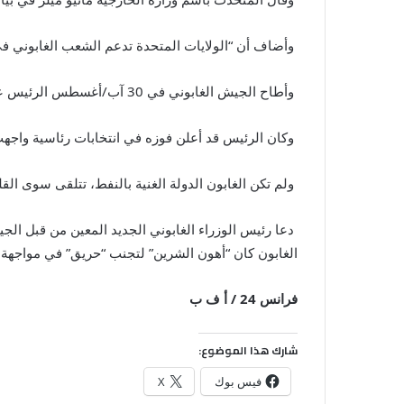
وأضاف أن “الولايات المتحدة تدعم الشعب الغابوني في 
وأطاح الجيش الغابوني في 30 آب/أغسطس الرئيس علي بونغو أونديمبا بعد حكم دام 14 عاما، في انقلاب دانه المجتمع الدولي.
وكان الرئيس قد أعلن فوزه في انتخابات رئاسية واجه
ولم تكن الغابون الدولة الغنية بالنفط، تتلقى سوى القلي
دعا رئيس الوزراء الغابوني الجديد المعين من قبل الج
الغابون كان “أهون الشرين” لتجنب “حريق” في مواجهة 
فرانس 24 / أ ف ب
شارك هذا الموضوع:
فيس بوك
X