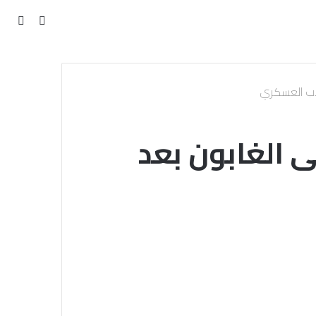
مقال
بحث
عن
عشوائي
لاب العسكري
ى الغابون بعد