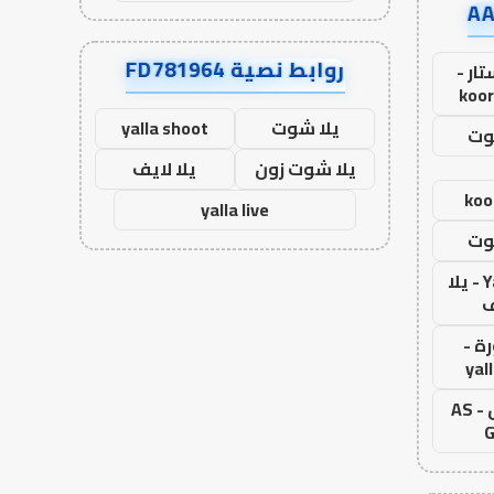
روابط نصية FD781964
ار -
koor
يلا شوت
yalla shoot
وت
يلا شوت زون
يلا لايف
koo
yalla live
وت
Yalla Live - يلا
ف
ة -
yal
اس جول - AS
G