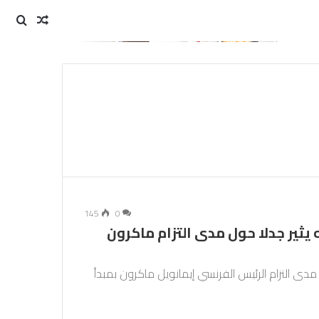
مقال
بحث
عن
عشوائي
145
0
 يثير جدلا حول مدى التزام ماكرون
دى التزام الرئيس الفرنسي إيمانويل ماكرون بمبدأ