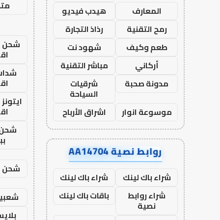
متجر
المعارف
هيدب فيديو
رمح التقنية
رذاذ التجارة
شحن يل
طعم وكيف
شهود نت
اق
أركاني
مباشر التقنية
شدات
اق
مدونة صحبة
شرقيات
السياحة
ايتونز
اق
موسوعة انوار
اشراق الأرباح
شحن 
بب
روابط نصية AA14704
شحن يل
شراء باك لينك
شراء باك لينك
شراء روابط
باقات باك لينك
شعبية
نصية
بلاي