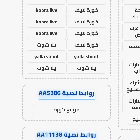
ة
كورة لايف
koora live
ليك
كورة لايف
koora live
غرب
كورة لايف
koora live
اض
كورة لايف
يلا شوت
طحة
yalla shoot
yalla shoot
ارات
يلا شوت
يلا شوت
ب
راء
تشليح
روابط نصية AA5386
ارات
مة
موقع كورة
يح
روابط نصية AA11138