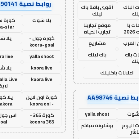
روابط نصية AA90141
ت الباك
أقوى باقة باك
نك
لينك
يلا شوت
كورة ست
ت با
موقع تجاربنا
a-star
20
تجارب الحياه
كورة جول -
يلا ش
 العرب
مشاريع
koora-goal
ات باك
باك لينك
ra live
yalla shoot
نك
koora live
يلا ش
اعلانات باكلينك
koora live
لاي
ط نصية AA98746
كورة اون لاين
يلا كور
lakora
- koora onl
 شوت
yalla shoot
كورة 365 -
oal
kooora 365
ت اليوم
برشلونة مباشر
اشر