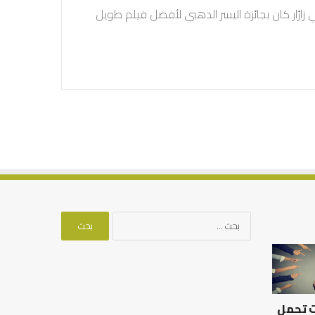
 زارّار كان بجائزة اليسر الذهبي لأفضل فيلم طويل
البحث
عن:
أهم
كيف
أسباب
نقضي
عدم
على
استجابة
الفجوة
ت تحمل
الدعاء
الرقمية