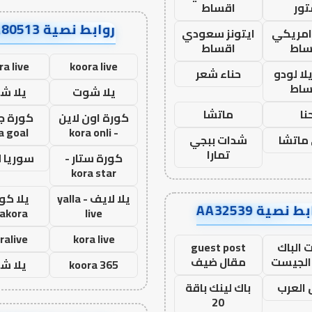
ور
اقساط
روابط نصية AA80513
 امريكي
ايتونز سعودي
ساط
اقساط
ra live
koora live
ا لودو
حناء شعر
ساط
يلا شوت
يلا ش
نا
ماتشا
كورة اون لاين
كورة ج
a goal
- kora onli
ماتشا
شدات ببجي
تمارا
كورة ستار -
سوريا 
kora star
يلا لايف - yalla
يلا كور
ط نصية AA32539
lakora
live
ralive
kora live
 الباك
guest post
الجيست
مقال ضيف
koora 365
يلا ش
العرب
باك لينك باقة
20