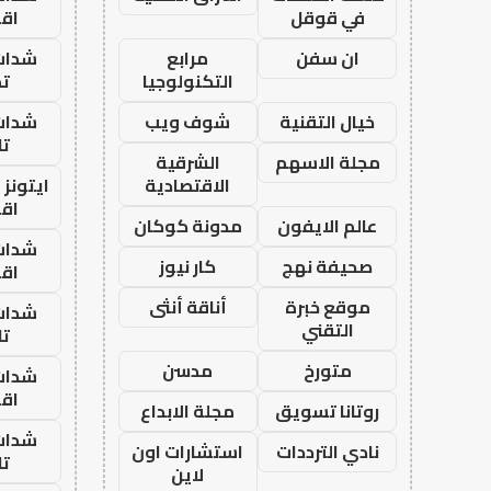
في قوقل
اق
ان سفن
مرابع
شدات
التكنولوجيا
تم
خيال التقنية
شوف ويب
شدات
تا
مجلة الاسهم
الشرقية
الاقتصادية
ايتونز
اق
عالم الايفون
مدونة كوكان
شدات
صحيفة نهج
كار نيوز
اق
موقع خبرة
أناقة أنثى
شدات
التقني
تا
متورخ
مدسن
شدات
اق
روتانا تسويق
مجلة الابداع
شدات
نادي الترددات
استشارات اون
تا
لاين