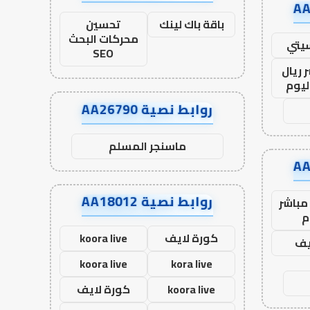
باقة باك لينك
تحسين
محركات البحث
يتي
SEO
 ريال
ليوم
روابط نصية AA26790
ماسنجر المسلم
روابط نصية AA18012
مباشر
م
كورة لايف
koora live
يف
koora live
kora live
koora live
كورة لايف