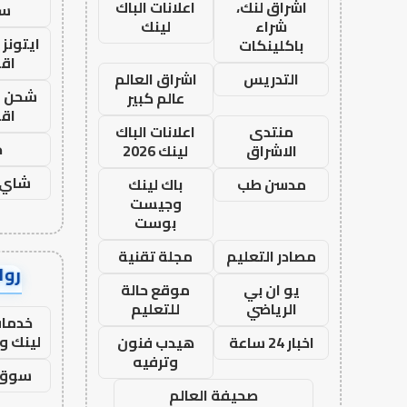
اشراق لنك،
اعلانات الباك
ست
شراء
لينك
ايتونز
باكلينكات
اق
التدريس
اشراق العالم
شحن يل
عالم كبير
اق
منتدى
اعلانات الباك
ح
الاشراق
لينك 2026
شاي 
مدسن طب
باك لينك
وجيست
بوست
مصادر التعليم
مجلة تقنية
رواب
يو ان بي
موقع حالة
الرياضي
للتعليم
خدمات
لينك و
اخبار 24 ساعة
هيدب فنون
وترفيه
سوق 
صحيفة العالم