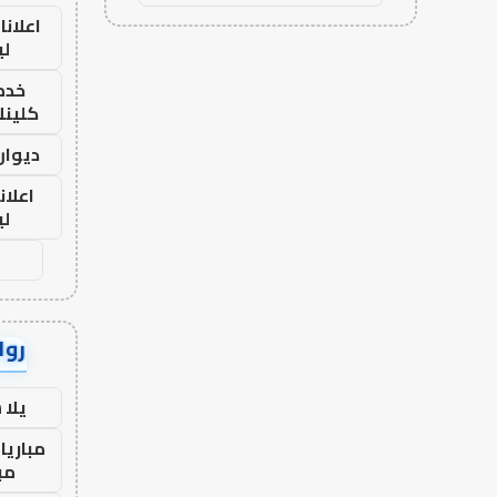
اعلانا
لي
خدما
كلينك 26
ديوان
اعلان
لي
رواب
يلا
مباريا
مب