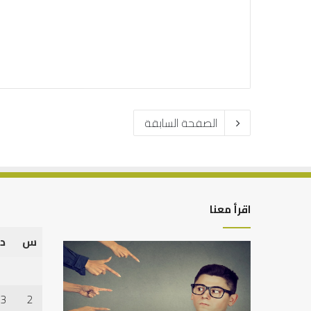
الصفحة السابقة
اقرأ معنا
س
د
من
التوازن
أدبيات
بين
تحمل
عمل
المسؤلية
الدنيا
3
2
–
وطلب