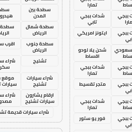
ساط
تمارا
سطحة بين
سطح
 ببجي
شدات ببجي
المدن
هيدرو
ارا
تابي
سطحة شمال
سطحة 
 ببجي
ايتونز امريكي
الرياض
الري
بي
سطحة جنوب
اقرب س
 سعودي
شحن يلا لودو
الرياض
ساط
اقساط
تشليح
شراء سي
 ببجي
شدات ببجي
سكرا
ساط
تمارا
شراء سيارات
موقع ش
 ببجي
متجر تقسيط
تشليح
سيارات 
بي
ارقام يشترون
شراء سي
 ببجي
شدات ببجي
سيارات تشليح
مصدو
ساط
تمارا
شراء سيارات قديمة تشل
 ببجي
فور يو ستور
بي