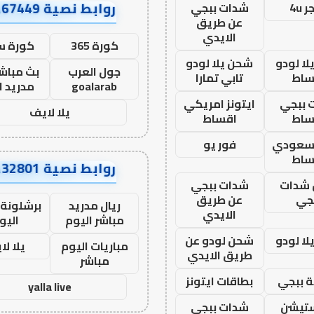
روابط نصية AA67449
 4u
شدات ببجي
عن طريق
الايدي
كورة 365
كورة س
ا لودو
شحن يلا لودو
جول العرب
بث مباشر
ساط
تابي تمارا
goalarab
مدريد ا
 ببجي
ايتونز امريكي
يلا لايف
ساط
اقساط
 سعودي
فور يو
ساط
روابط نصية AA32801
شدات
شدات ببجي
جي
عن طريق
ريال مدريد
برشلونة 
الايدي
مباشر اليوم
اليو
ا لودو
شحن لودو عن
مباريات اليوم
يلا لا
طريق الايدي
مباشر
 ببجي
بطاقات ايتونز
yalla live
ستيشن
شدات ببجي