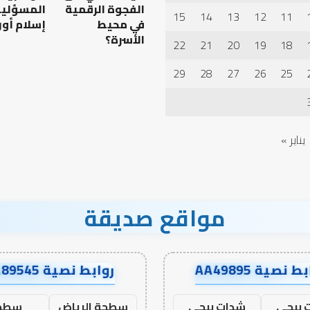
الفجوة الرقمية
المسؤلية
15
14
13
12
11
في محيط
إسلام أون
الأسرة؟
22
21
20
19
18
ن عمل الدنيا وطلب
كيف تشكل العبادات شخصية
الإنسان؟
29
28
27
26
25
يناير »
مواقع صديقة
ط نصية AA49895
روابط نصية AA89545
 ببجي
شدات ببجي
سطحة الرياض
سطح