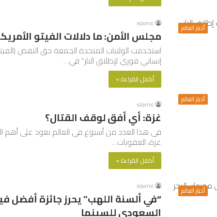
islamic
أخبار العالم
مجلس الأمن: ما دلالات الفيتو الأمري
استخدمت الولايات المتحدة الجمعة حق النقض (الفي
إنساني فوري لإطلاق النار” في…
أكمل القراءة »
أخبار العالم
islamic
غزة: أي أفق لوقف القتال؟
في هذا العدد من أسبوع في العالم نعود على أهم المو
غزة، العقوبات…
أكمل القراءة »
islamic
أخبار العالم
“في ألسنة اللهب” يحرز جائزة أفضل في
السعودي للسينما