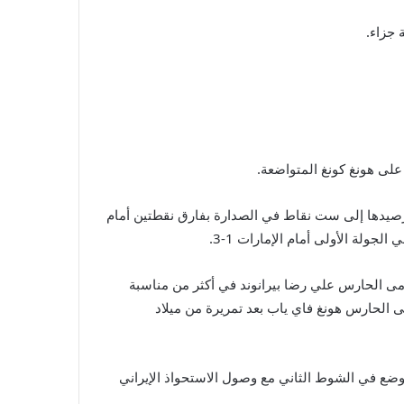
على هونغ كونغ المتواضعة.
رها نحو لقب أول منذ 1976 حين توجت به لمرة ثالثة تواليا، بفوز كبير على فلسطين 4-1، فرفعت رصيدها إلى ست نقاط في الصدارة بفارق نقطتين أمام
ت، ندا قويا في الشوط الأول وهدد مرمى الحارس علي رضا بيرانوند في أكثر من مناسبة
ي الزاوية البعيدة لمرمى الحارس هونغ فاي ياب بعد تمريرة من ميلاد
ضع في الشوط الثاني مع وصول الاستحواذ الإيراني