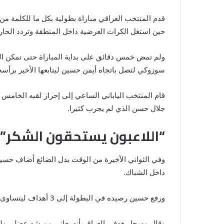
قدم المنتخب العراقي مباراة بطولية بكل ما للكلمة م
حين استغل الكرات العرضية داخل المنطقة وتردد الحا
ولم تمض خمس دقائق على بداية المباراة حتى تمكن الع
سوزوكي لتصل باتجاه أيمن حسين ليتابعها الأخير برأسه
قام المنتخب الياباني الساعي إلى إحراز لقبه الخامس 
جلال حسن الذي لم يجرب كثيرا.
“اللاعبون يستحقون الشكر”
وفي الثواني الأخيرة من الوقت بدل الضائع أضاف حسين 
داخل الشباك.
ورفع حسين رصيده في البطولة إلى 3 أهداف ليتساوى مع القطري أكرم عفيف.
وقال مسجل هدفي العراق بأنه يعاني من شد عضلي ولهذا