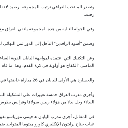
رصيد.
وفي الجولة التالية من هذه المجموعة يلتقي العراق مع في
وضمن “أسود الرافدين” التأهل إلى الدور ثمن النهائي 
وعن التكتيك التي اعتمده لمواجهة اليابان القوية الس
الماضي “الكفاح هو أولوية في كرة القدم، وهذا ما قام به 
والخسارة هي الأولى لليابان في 26 مباراة خاضتها في دور المجموعات في النهائيات القارية، في حين حقق العراق فوزه الأول على اليابان منذ عام 1982 خلال دورة الألعاب الآسيوية.
البدلاء وحل بدلا من هؤلاء ريبين سولاقا وفرانس بطر
في المقابل، أجرى مدرب اليابان هاجيمي مورياسو تغيير
غياب جناح برايتون الإنكليزي كاورو ميتوما المتواجد 