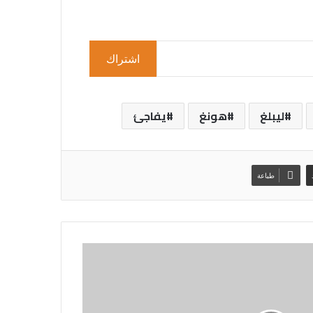
اشتراك
ليبلغ
هونغ
يفاجئ
طباعة