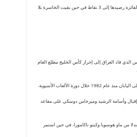
وتصدر المنتخب العراقي ترتيب المجموعة برصيد 6 نقاط مقابل 3 لليابان، في حين تغلبت إندونيسيا على فيتنام 1-صفر، فرفعت الفائزة رصيدها إلى 3 نقاط في حين بقيت الخاسرة بلا
 الذي قاد العراق إلى إحراز كأس الخليج مطلع العام
إثنين. فجلس علي عدنان ومهند علي وزيدان إقبال وأسامة الرشيد وميرخاس دوسكي على مقاعد
دلا من ماو هوسويا وكيتو ناكامورا، في حين استمر