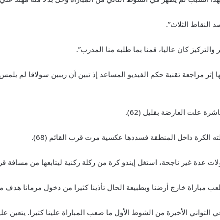
 النقاط الثلاث”.
والتركيز كان عاليا، قمنا بما طلبه منا المدرب”.
ا إثر مراجعة تقنية حكم الفيديو المساعد إذ تبين أن ريبين سولاقا لم يلم
ة علت العارضة بقليل (62).
ته الكرة داخل المنطقة فسددها عكسية مرت قرب القائم (68).
ات عدة غير ناجحة، استغل إيندو كرة من ركلة ركنية ليتابعها من مسافة قر
نلعب مباراة خارج أرضنا وبطبيعة الحال تأذينا كثيرا من دخول مرمانا هدف مب
لثواني الأخيرة من الشوط الأول ما صعب المباراة علينا كثيرا. يتعين علينا