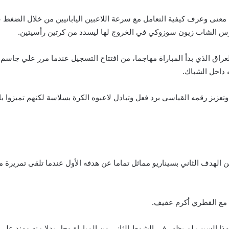
ن معنى وعرف كيفية التعامل مع سرعة اللاعبين اليابانيين من خلال الضغ
رس الشاب زيون سوزوكي في الخروج لها ليسدد من كرتين رأسيتين.
راق الذي بدأ المباراة مهاجما، من افتتاح التسجيل عندما مرر علي جاسم
 داخل الشباك.
وتعزيز رقمه القياسي برد فعل وتبادل لاعبوه الكرة بسلاسة لكنهم تميزوا 
الهدف الثاني بسيناريو مماثل تماما عن هدفه الأول عندما تلقى تمريرة 
 السبب لم يظهر في الشوط الثاني من المباراة وحل بدلا منه مهند علي.