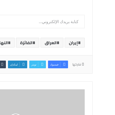
كتابة بريدك الإلكتروني...
إيران
العراق
الفائزة
النه
شاركها
فيسبوك
تويتر
لينكدإن