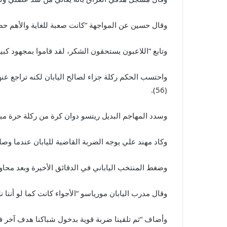
وقال حسين عن المواجهة “كانت صعبة للغاية والأهم حصد
وتابع “اللاعبون يستحقون الشكر، لقد قاموا بمجهود كبير 
واحتسب الحكم ركلة جزاء لصالح اليابان لكنه تراجع عنه
(56).
وسدد المهاجم البديل ريتسو دوان كرة من ركلة حرة مباشر
وكاد مهند علي يوجه الضربة القاضية لليابان عندما وصل
وضغط المنتخب الياباني في الدقائق الأخيرة وبعد محاول
وقال مدرب اليابان مورياسو “الأجواء كانت كما لو أننا 
وأضاف “ثم تلقينا ضربة قوية بدخول شباكنا هدف آخر في ا