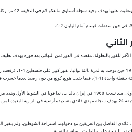
ت عليها بهدف وحيد سجله أسناوي مانغكوالام في الدقيقة 42 من ركلة جزاء.
الثاني
الآخر للفوز بالبطولة، مقعده في الدور ثمن النهائي بعد فوزه بهدف نظيف 
وكانت إيران قد استهلت مشوا
في الجولة الأولى أمام الإمارات 1-3.
وكان منتخب هونغ كونغ الذي يخوض النهائيات للمرة الأولى منذ نسخة 1968 في إيران بالذا
لكن من دون توفيق، فدفع الثمن باهتزاز شباكه في الدقيقة 24 بهدف سجله مهدي قائدي بتسديدة أرضية ف
ئدي الفاصل بين الفريقين مع دخولهما استراحة الشوطين. ولم يتغير الو