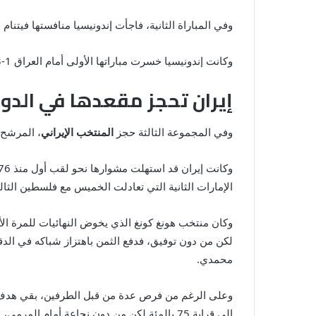
وفي المباراة الثانية، فاجأت إندونيسيا منافستها فيتنام وتغلب
وكانت إندونيسيا خسرت مباراتها الأولى أمام العراق 1-3، في حين سقطت فيتنام أمام اليابان 2-4.
إيران تحجز مقعدها في الدور 
وفي المجموعة الثالثة حجز
المنتخب الإيراني
، المرشح 
الإمارات الثانية التي تعادلت الخميس مع فلسطين الثالثة بنقطة واحدة (1-1)، فيما بقيت هونغ كونغ من دون رصيد بعدما خسرت 
محمدي.
وعلى الرغم من فرص عدة من قبل الطرفين، بقي هدف قا
إلى قرابة 75 بالمئة لكن من دون نجاعة أمام المرمى، لتبقى النتيجة على حالها حتى صافرة النهاية.