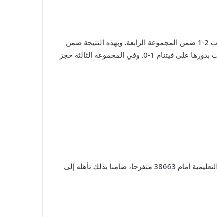
حقق المنتخب العراقي نتيجة مهمة في كأس آسيا لكرة القدم المقامة في قطر، بفوزه على المنتخب الياباني أبرز المرشحين للقب 2-1 ضمن المجموعة الرابعة. وبهذه النتيجة ضمن
“أسود الرافدين” التأهل إلى الدور ثمن النهائي للبطولة، بينما سيضطر “الساموراي” لانتظار مباراته الأخيرة ضد إندونيسيا التي فازت بدورها على فيتنام 1-0. وفي المجموعة الثالثة حجز