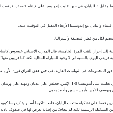
تنام واليابان مع إندونيسيا الأربعاء المقبل في التوقيت عينه.
لينضم لكل من قطر المضيفة وأستراليا.
اعية إلى إحراز اللقب للمرة الخامسة، قال المدرب الإسباني خيسوس كاساس
فريقي اليوم. بالنسبة لي لا وجود للمباراة المثالية لكننا كنا قريبين منها”.
وأجرى مدرب العراق خمسة تغييرات على التشكيلة التي تغلبت على أندونيسيا 3-1 ال
س ويوسف الأمين وأيمن حسين وأحمد يحيى.
ين فقط على تشكيلة منتخب اليابان، فلعب تاكوما أسانو وتاكيفوسا كوبو ب
ضمن التشكيلة الرسمية لكنه لم يتعافَ من إصابة تعرض لها في صفوف ناديه.