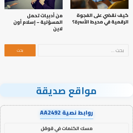
كيف نقضي على الفجوة
من أدبيات تحمل
الرقمية في محيط الأسرة؟
المسؤلية – إسلام أون
لاين
البحث
عن:
مواقع صديقة
روابط نصية AA2492
مسك الكلمات في قوقل