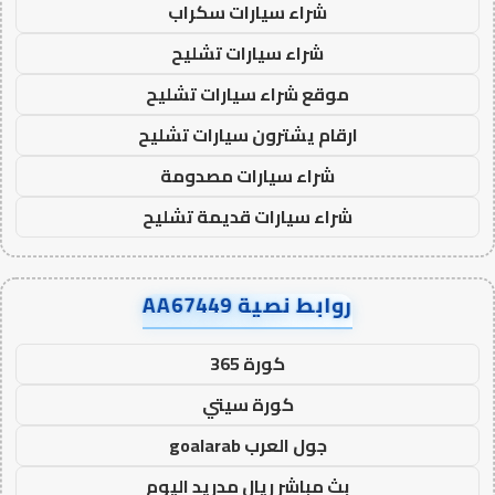
شراء سيارات سكراب
شراء سيارات تشليح
موقع شراء سيارات تشليح
ارقام يشترون سيارات تشليح
شراء سيارات مصدومة
شراء سيارات قديمة تشليح
روابط نصية AA67449
كورة 365
كورة سيتي
جول العرب goalarab
بث مباشر ريال مدريد اليوم