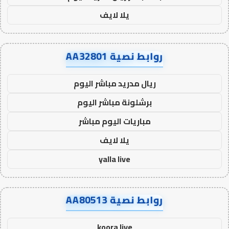
يلا لايف
روابط نصية AA32801
ريال مدريد مباشر اليوم
برشلونة مباشر اليوم
مباريات اليوم مباشر
يلا لايف
yalla live
روابط نصية AA80513
koora live