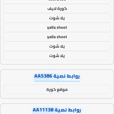
كورة لايف
يلا شوت
yalla shoot
yalla shoot
يلا شوت
يلا شوت
روابط نصية AA5386
موقع كورة
روابط نصية AA11138