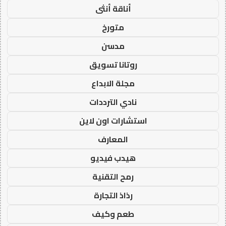
أناقة أنثى
متورخ
مدسن
روتانا تسويق
مجلة الابداع
نادي الترددات
استشارات اون لاين
المعارف
هيدب فيديو
رمح التقنية
رذاذ التجارة
طعم وكيف