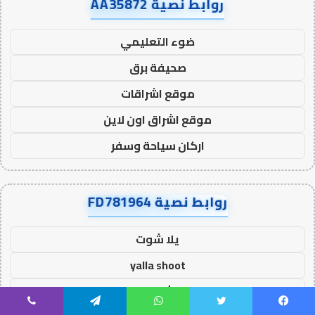
روابط نصية AA35872
ضوء التعليمي
صحيفة برق
موقع اشراقات
موقع اشراق اون لاين
اركان سياحة وسفر
روابط نصية FD781964
يلا شوت
yalla shoot
يلا شوت زون
يسبوك
تويتر
واتساب
تيلقرام
ڤايبر