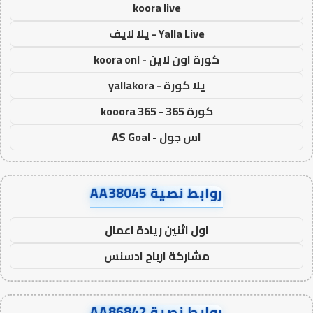
koora live
Yalla Live - يلا لايف
كورة اون لاين - koora onl
يلا كورة - yallakora
كورة 365 - kooora 365
اس جول - AS Goal
روابط نصية AA38045
اول اثنين ريادة اعمال
مشاركة ارباح ادسنس
روابط نصية AA86842