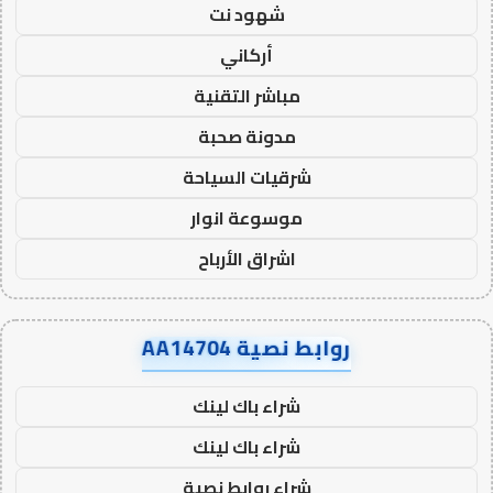
شهود نت
أركاني
مباشر التقنية
مدونة صحبة
شرقيات السياحة
موسوعة انوار
اشراق الأرباح
روابط نصية AA14704
شراء باك لينك
شراء باك لينك
شراء روابط نصية