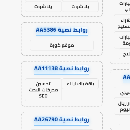
ارات
يلا شوت
يلا شوت
ب
راء
تشليح
روابط نصية AA5386
ارات
مة
موقع كورة
يح
روابط نصية AA11138
باقة باك لينك
تحسين
محركات البحث
يتي
SEO
 ريال
ليوم
روابط نصية AA26790