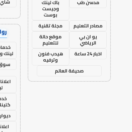
شاي 
مدسن طب
باك لينك
وجيست
بوست
مصادر التعليم
مجلة تقنية
رواب
يو ان بي
موقع حالة
الرياضي
للتعليم
خدمات
لينك و
اخبار 24 ساعة
هيدب فنون
وترفيه
سوق 
صحيفة العالم
اعلانا
لي
خدما
كلينك 26
ديوان
اعلان