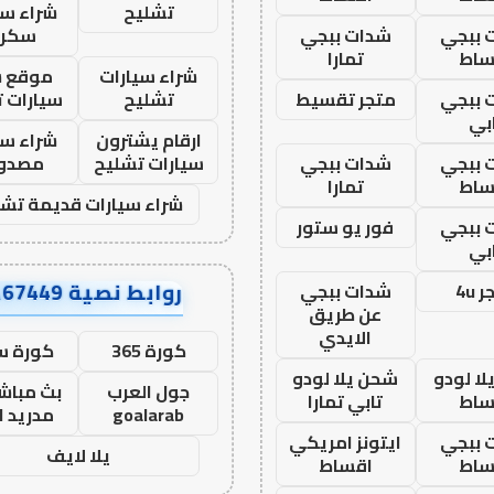
تشليح
شراء سي
 ببجي
شدات ببجي
سكرا
ساط
تمارا
شراء سيارات
موقع ش
 ببجي
متجر تقسيط
تشليح
سيارات 
بي
ارقام يشترون
شراء سي
 ببجي
شدات ببجي
سيارات تشليح
مصدو
ساط
تمارا
شراء سيارات قديمة تشل
 ببجي
فور يو ستور
بي
روابط نصية AA67449
 4u
شدات ببجي
عن طريق
الايدي
كورة 365
كورة س
ا لودو
شحن يلا لودو
جول العرب
بث مباشر
ساط
تابي تمارا
goalarab
مدريد ا
 ببجي
ايتونز امريكي
يلا لايف
ساط
اقساط