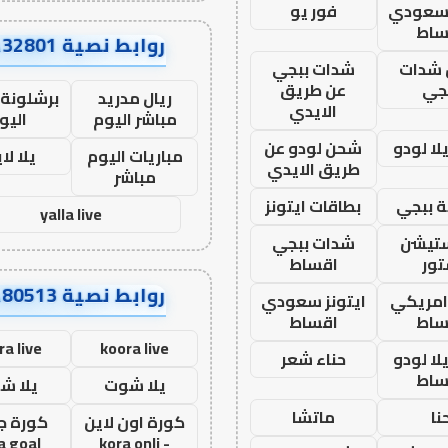
 سعودي
فور يو
ساط
روابط نصية AA32801
شدات
شدات ببجي
جي
عن طريق
ريال مدريد
برشلونة 
الايدي
مباشر اليوم
اليو
ا لودو
شحن لودو عن
مباريات اليوم
يلا لا
طريق الايدي
مباشر
 ببجي
بطاقات ايتونز
yalla live
ستيشن
شدات ببجي
ور
اقساط
روابط نصية AA80513
 امريكي
ايتونز سعودي
ساط
اقساط
ra live
koora live
ا لودو
حناء شعر
ساط
يلا شوت
يلا ش
نا
ماتشا
كورة اون لاين
كورة ج
a goal
- kora onli