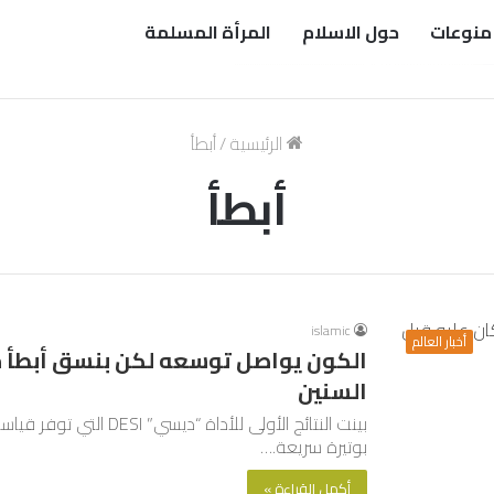
منوعات
حول الاسلام
المرأة المسلمة
الرئيسية
/
أبطأ
أبطأ
islamic
أخبار العالم
الكون يواصل توسعه لكن بنسق أبطأ مق
السنين
بينت النتائج الأولى للأد
بوتيرة سريعة.…
أكمل القراءة »