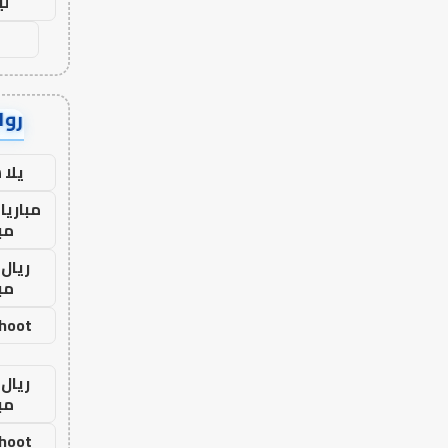
لي
رواب
يلا
مباريا
مب
ريال 
مب
shoot
ريال 
مب
shoot