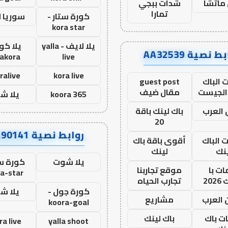
ماتشا
شدات ببجي
تمارا
كورة ستار -
سوريا 
kora star
يلا لايف - yalla
يلا كور
ط نصية AA32539
lakora
live
ralive
kora live
 الباك
guest post
الجيست
مقال ضيف
koora 365
يلا ش
العرب
باك لينك باقة
20
روابط نصية AA90141
ت الباك
أقوى باقة باك
نك
لينك
يلا شوت
كورة ست
ت با
موقع تجاربنا
a-star
20
تجارب الحياه
كورة جول -
يلا ش
 العرب
مشاريع
koora-goal
ات باك
باك لينك
ra live
yalla shoot