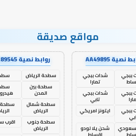
نجاح؟
مواقع صديقة
ط نصية AA49895
روابط نصية AA89545
 ببجي
شدات ببجي
سطحة الرياض
سطح
ساط
تمارا
سطحة بين
سطح
 ببجي
شدات ببجي
المدن
هيدرو
ارا
تابي
سطحة شمال
سطحة 
 ببجي
ايتونز امريكي
الرياض
الري
بي
سطحة جنوب
اقرب س
 سعودي
شحن يلا لودو
الرياض
ساط
اقساط