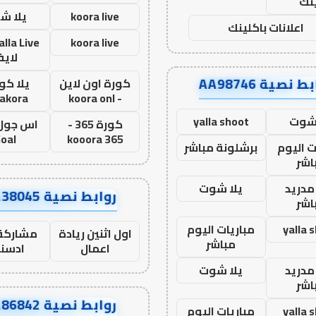
نك
koora live
يلا ش
اعلانات باكلينك
koora live
لاي
ط نصية AA98746
كورة اون لاين
يلا كور
lakora
- koora onl
 شوت
yalla shoot
كورة 365 -
oal
kooora 365
ت اليوم
برشلونة مباشر
اشر
مدريد
يلا شوت
روابط نصية AA38045
اشر
yalla 
مباريات اليوم
اول اثنين ريادة
مشاركة 
مباشر
اعمال
ادسن
مدريد
يلا شوت
اشر
روابط نصية AA86842
yalla 
مباريات اليوم