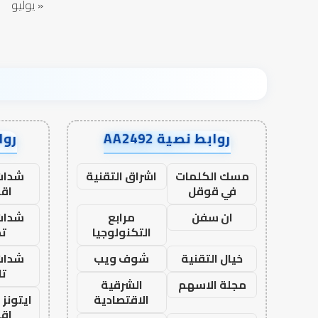
« يوليو
روابط نصية AA2492
رواب
مسك الكلمات
اشراق التقنية
شدات
في قوقل
اق
ان سفن
مرابع
شدات
التكنولوجيا
تم
خيال التقنية
شوف ويب
شدات
تا
مجلة الاسهم
الشرقية
الاقتصادية
ايتونز
اق