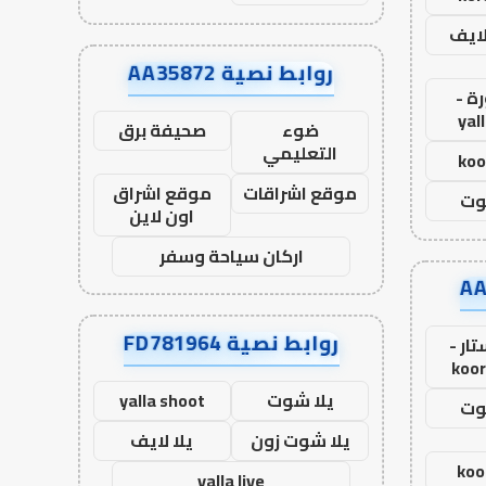
لايف
روابط نصية AA35872
ة -
yal
ضوء
صحيفة برق
التعليمي
koo
موقع اشراقات
موقع اشراق
وت
اون لاين
اركان سياحة وسفر
روابط نصية FD781964
ار -
koor
يلا شوت
yalla shoot
وت
يلا شوت زون
يلا لايف
koo
yalla live