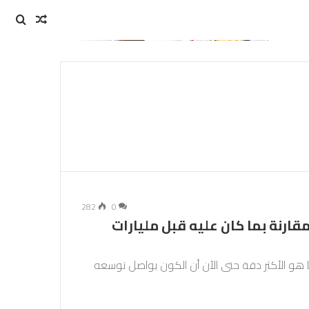
مقال
بحث
عن
عشوائي
282
0
ارنة بما كان عليه قبل مليارات
اة “ديسي” DESI التي توفر قياسا هو الأكثر دقة حتى الآن أن الكون يواصل توسعه