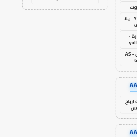
وت
Yalla Live - يلا
ف
ة -
yal
اس جول - AS
G
ارباح
س