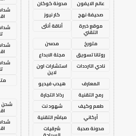
عالم الايفون
مدونة كوكان
شدات
صحيفة نهج
كار نيوز
اق
موقع خبرة
أناقة أنثى
شدات
التقني
تا
متورخ
مدسن
شدات
اق
روتانا تسويق
مجلة الابداع
شدات
نادي الترددات
استشارات اون
تا
لاين
متجر
المعارف
هيدب فيديو
رمح التقنية
رذاذ التجارة
شحن يل
طعم وكيف
شهود نت
اق
أركاني
مباشر التقنية
شدات
اق
مدونة صحبة
شرقيات
السياحة