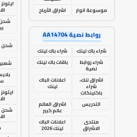
ايتونز
اق
موسوعة انوار
اشراق الأرباح
شحن 
بب
روابط نصية AA14704
شحن يل
شراء باك لينك
شراء باك لينك
شراء روابط
باقات باك لينك
شعبية
نصية
بلاي
اشراق لنك،
اعلانات الباك
ست
شراء
لينك
ايتونز
باكلينكات
اق
التدريس
اشراق العالم
شحن يل
عالم كبير
اق
منتدى
اعلانات الباك
ح
الاشراق
لينك 2026