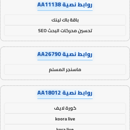
روابط نصية AA11138
باقة باك لينك
تحسين محركات البحث SEO
روابط نصية AA26790
ماسنجر المسلم
روابط نصية AA18012
كورة لايف
koora live
kora live