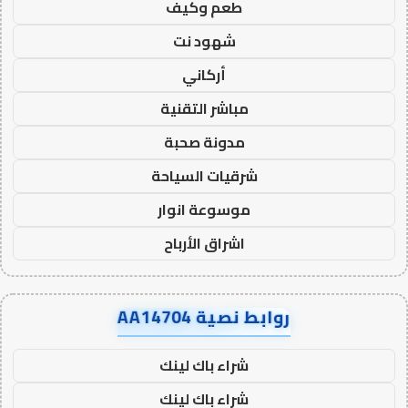
طعم وكيف
شهود نت
أركاني
مباشر التقنية
مدونة صحبة
شرقيات السياحة
موسوعة انوار
اشراق الأرباح
روابط نصية AA14704
شراء باك لينك
شراء باك لينك