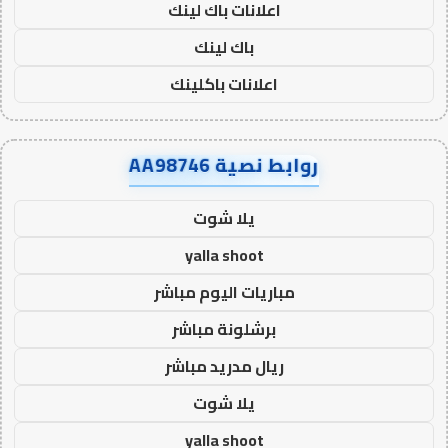
اعلانات باك لينك
باك لينك
اعلانات باكلينك
روابط نصية AA98746
يلا شوت
yalla shoot
مباريات اليوم مباشر
برشلونة مباشر
ريال مدريد مباشر
يلا شوت
yalla shoot