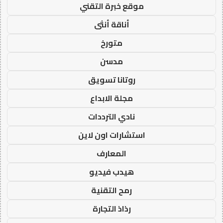
موقع خبرة التقني
أناقة أنثى
متورخ
مدسن
روتانا تسويق
مجلة الابداع
نادي الترددات
استشارات اون لاين
المعارف
هيدب فيديو
رمح التقنية
رذاذ التجارة