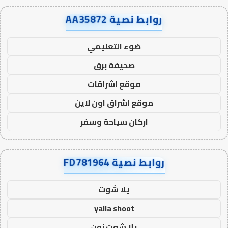
روابط نصية AA35872
ضوء التعليمي
صحيفة برق
موقع اشراقات
موقع اشراق اون لاين
اركان سياحة وسفر
روابط نصية FD781964
يلا شوت
yalla shoot
يلا شوت زون