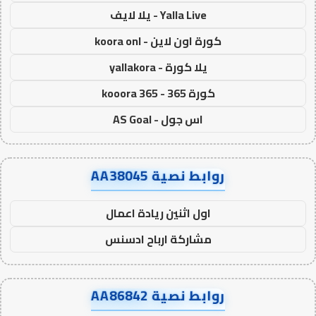
Yalla Live - يلا لايف
كورة اون لاين - koora onl
يلا كورة - yallakora
كورة 365 - kooora 365
اس جول - AS Goal
روابط نصية AA38045
اول اثنين ريادة اعمال
مشاركة ارباح ادسنس
روابط نصية AA86842