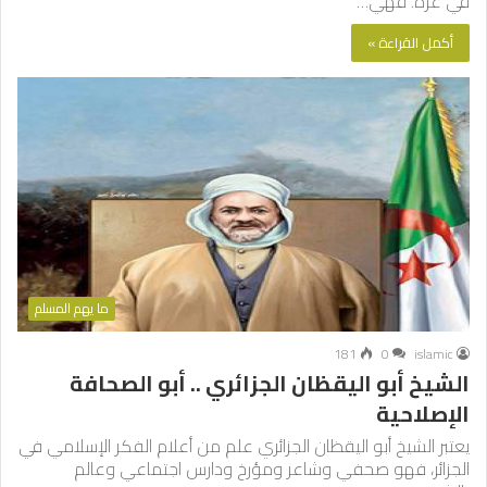
في غزة. فهي…
أكمل القراءة »
ما يهم المسلم
181
0
islamic
الشيخ أبو اليقظان الجزائري .. أبو الصحافة
الإصلاحية
يعتبر الشيخ أبو اليقظان الجزائري علم من أعلام الفكر الإسلامي في
الجزائر، فهو صحفي وشاعر ومؤرخ ودارس اجتماعي وعالم