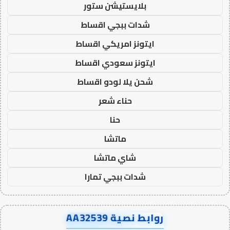
بلايستيشن ستور
شدات ببجي اقساط
ايتونز امريكي اقساط
ايتونز سعودي اقساط
شحن يلا لودو اقساط
حناء شعر
حنا
ماتشا
شاي ماتشا
شدات ببجي تمارا
روابط نصية AA32539