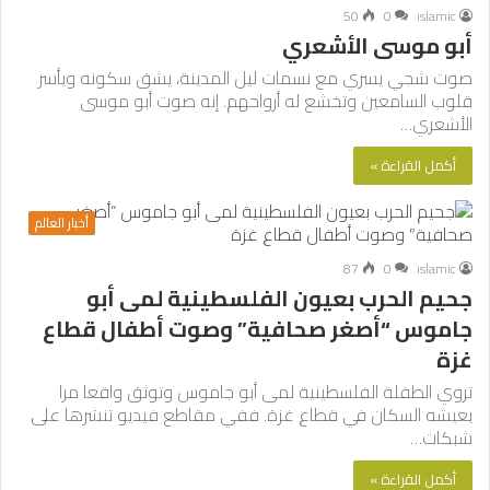
50
0
islamic
أبو موسى الأشعري
صوت شجي يسري مع نسمات ليل المدينة، يشق سكونه ويأسر
قلوب السامعين وتخشع له أرواحهم. إنه صوت أبو موسى
الأشعري…
أكمل القراءة »
أخبار العالم
87
0
islamic
جحيم الحرب بعيون الفلسطينية لمى أبو
جاموس “أصغر صحافية” وصوت أطفال قطاع
غزة
تروي الطفلة الفلسطينية لمى أبو جاموس وتوثق واقعا مرا
يعيشه السكان في قطاع غزة. ففي مقاطع فيديو تنشرها على
شبكات…
أكمل القراءة »