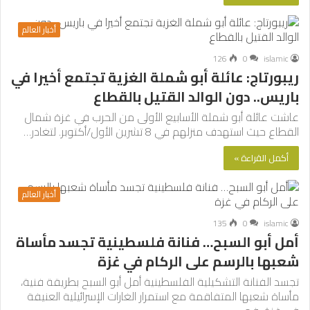
أخبار العالم
126
0
islamic
ريبورتاج: عائلة أبو شملة الغزية تجتمع أخيرا في
باريس.. دون الوالد القتيل بالقطاع
عاشت عائلة أبو شملة الأسابيع الأولى من الحرب في غزة شمال
القطاع حيث استهدف منزلهم في 8 تشرين الأول/أكتوبر. لتغادر…
أكمل القراءة »
أخبار العالم
135
0
islamic
أمل أبو السبح… فنانة فلسطينية تجسد مأساة
شعبها بالرسم على الركام في غزة
تجسد الفنانة التشكيلية الفلسطينية أمل أبو السبح بطريقة فنية،
مأساة شعبها المتفاقمة مع استمرار الغارات الإسرائيلية العنيفة