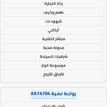
رذاذ التجارة
طعم وكيف
شهود نت
أركاني
مباشر التقنية
مدونة صحبة
شرقيات السياحة
موسوعة انوار
اشراق الأرباح
روابط نصية AA14704
شراء باك لينك