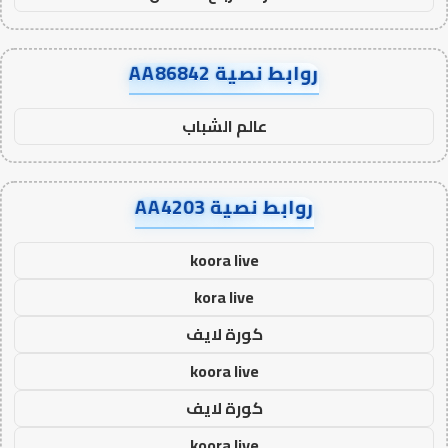
روابط نصية AA86842
عالم الشباب
روابط نصية AA4203
koora live
kora live
كورة لايف
koora live
كورة لايف
koora live