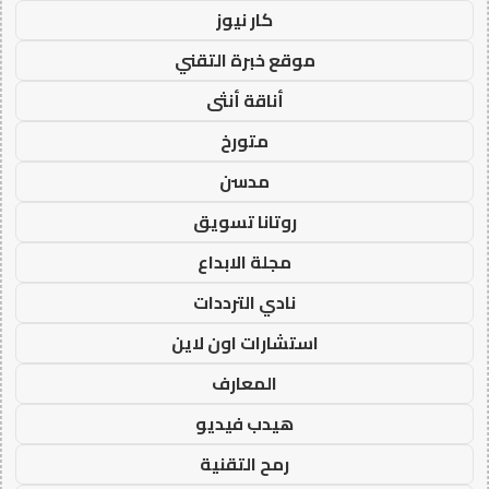
كار نيوز
موقع خبرة التقني
أناقة أنثى
متورخ
مدسن
روتانا تسويق
مجلة الابداع
نادي الترددات
استشارات اون لاين
المعارف
هيدب فيديو
رمح التقنية