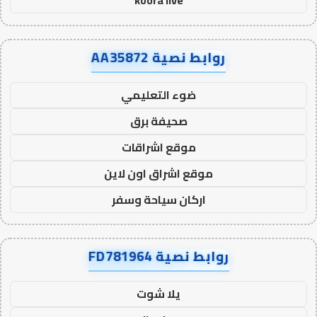
koora live
روابط نصية AA35872
ضوء التعليمي
صحيفة برق
موقع اشراقات
موقع اشراق اون لاين
اركان سياحة وسفر
روابط نصية FD781964
يلا شوت