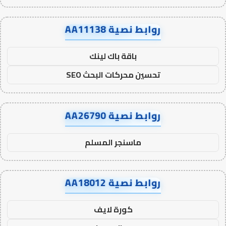
روابط نصية AA11138
باقة باك لينك
تحسين محركات البحث SEO
روابط نصية AA26790
ماسنجر المسلم
روابط نصية AA18012
كورة لايف