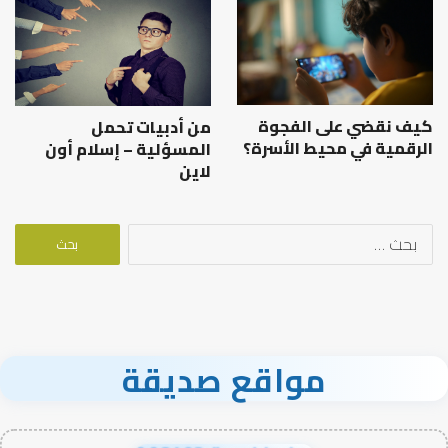
كيف نقضي على الفجوة
من أدبيات تحمل
الرقمية في محيط الأسرة؟
المسؤلية – إسلام أون
لاين
البحث
عن:
مواقع صديقة