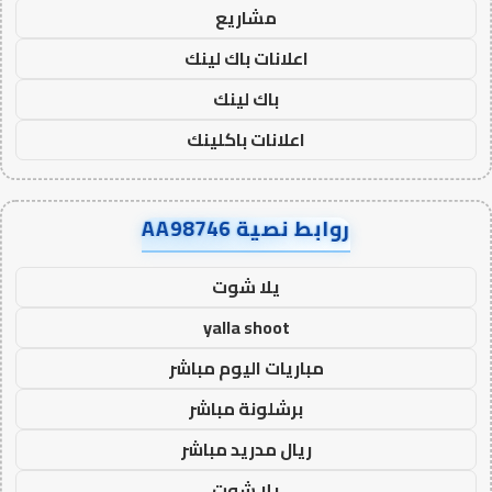
مشاريع
اعلانات باك لينك
باك لينك
اعلانات باكلينك
روابط نصية AA98746
يلا شوت
yalla shoot
مباريات اليوم مباشر
برشلونة مباشر
ريال مدريد مباشر
يلا شوت