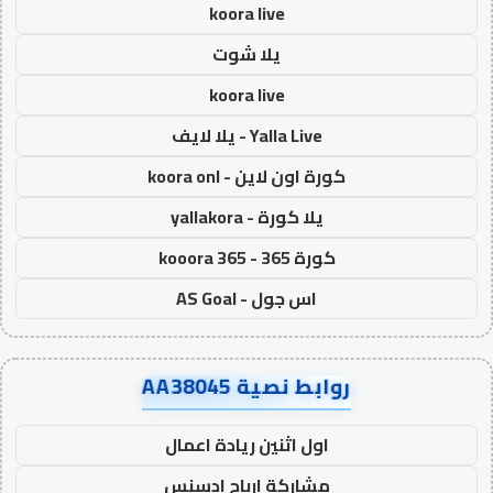
koora live
يلا شوت
koora live
Yalla Live - يلا لايف
كورة اون لاين - koora onl
يلا كورة - yallakora
كورة 365 - kooora 365
اس جول - AS Goal
روابط نصية AA38045
اول اثنين ريادة اعمال
مشاركة ارباح ادسنس