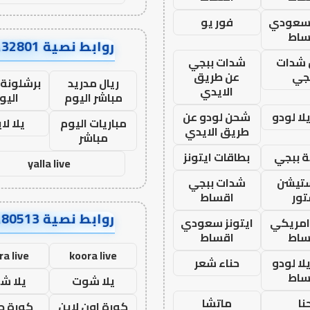
 سعودي
فور يو
ساط
روابط نصية AA32801
شدات
شدات ببجي
جي
عن طريق
ريال مدريد
برشلونة 
الايدي
مباشر اليوم
اليو
ا لودو
شحن لودو عن
مباريات اليوم
يلا لا
طريق الايدي
مباشر
 ببجي
بطاقات ايتونز
yalla live
ستيشن
شدات ببجي
ور
اقساط
روابط نصية AA80513
 امريكي
ايتونز سعودي
ساط
اقساط
ra live
koora live
ا لودو
حناء شعر
ساط
يلا شوت
يلا ش
نا
ماتشا
كورة اون لاين
كورة ج