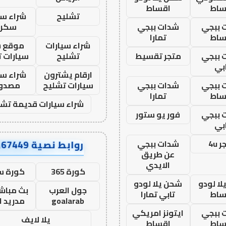
ساط
اقساط
تشليح
شراء سي
 ببجي
شدات ببجي
سكرا
ساط
تمارا
شراء سيارات
موقع ش
 ببجي
متجر تقسيط
تشليح
سيارات 
بي
ارقام يشترون
شراء سي
 ببجي
شدات ببجي
سيارات تشليح
مصدو
ساط
تمارا
شراء سيارات قديمة تشل
 ببجي
فور يو ستور
بي
روابط نصية AA67449
 4u
شدات ببجي
عن طريق
الايدي
كورة 365
كورة س
ا لودو
شحن يلا لودو
جول العرب
بث مباشر
ساط
تابي تمارا
goalarab
مدريد ا
 ببجي
ايتونز امريكي
يلا لايف
ساط
اقساط