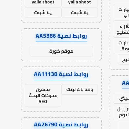
yalla shoot
yalla shoot
ارات
يلا شوت
يلا شوت
ب
راء
تشليح
روابط نصية AA5386
ارات
مة
موقع كورة
يح
روابط نصية AA11138
باقة باك لينك
تحسين
محركات البحث
يتي
SEO
 ريال
ليوم
روابط نصية AA26790