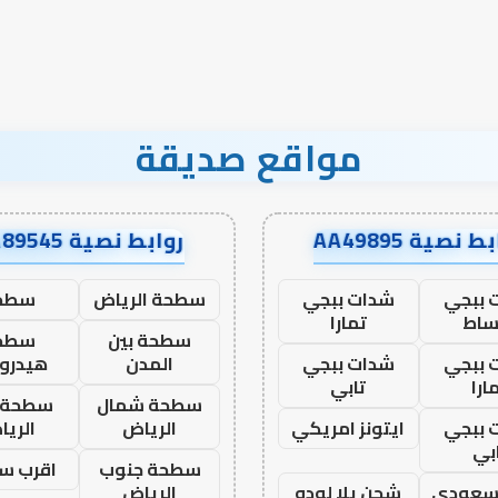
إلى
نجاح؟
مواقع صديقة
ط نصية AA49895
روابط نصية AA89545
 ببجي
شدات ببجي
سطحة الرياض
سطح
ساط
تمارا
سطحة بين
سطح
 ببجي
شدات ببجي
المدن
هيدرو
ارا
تابي
سطحة شمال
سطحة 
 ببجي
ايتونز امريكي
الرياض
الري
بي
سطحة جنوب
اقرب س
 سعودي
شحن يلا لودو
الرياض