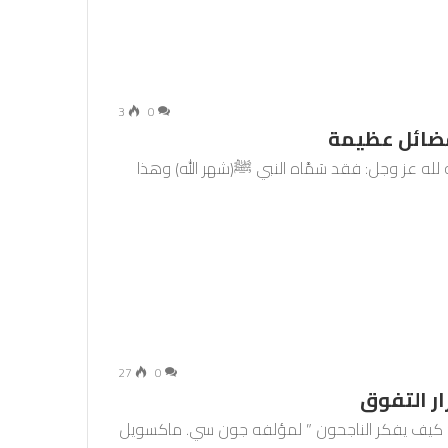
3
0
وفضائل عظيمة
رم عدة فضائل منها ما يأتي: 1- إضافته لله عز وجل: فقد سَمَّاه النبي ﷺ(شهر الله) وهذا
27
0
ار التفوق
 ” كيف يفكر الناجحون ” لمؤلفه جون سي. ماكسويل