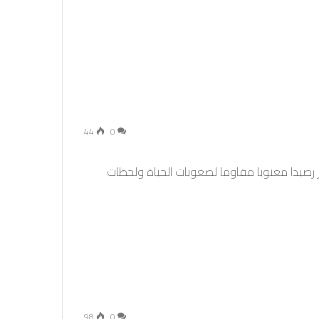
44
0
 رصيدا معنويا مقاوما لصعوبات الحياة ولحظات
98
0