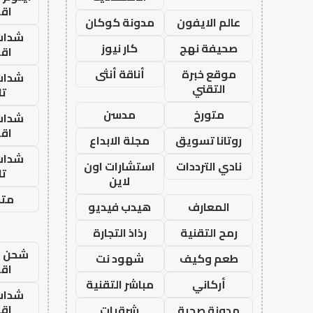
اق
عالم الايفون
مدونة كوكان
شدات
صحيفة نهج
كار نيوز
اق
موقع خبرة
أناقة أنثى
شدات
التقني
تا
متورخ
مدسن
شدات
اق
روتانا تسويق
مجلة الابداع
شدات
نادي الترددات
استشارات اون
تا
لاين
متجر
المعارف
هيدب فيديو
رمح التقنية
رذاذ التجارة
شحن يل
طعم وكيف
شهود نت
اق
أركاني
مباشر التقنية
شدات
اق
مدونة صحبة
شرقيات