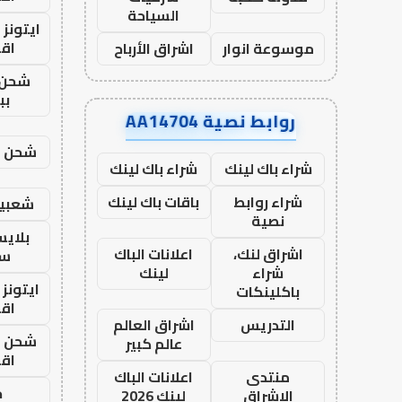
السياحة
ايتونز
اق
موسوعة انوار
اشراق الأرباح
شحن 
بب
روابط نصية AA14704
شحن يل
شراء باك لينك
شراء باك لينك
شراء روابط
باقات باك لينك
شعبية
نصية
بلاي
اشراق لنك،
اعلانات الباك
ست
شراء
لينك
ايتونز
باكلينكات
اق
التدريس
اشراق العالم
شحن يل
عالم كبير
اق
منتدى
اعلانات الباك
ح
الاشراق
لينك 2026