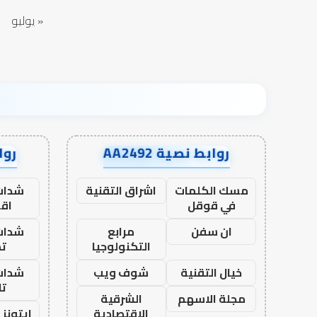
الخلاف
« يوليو
روابط نصية AA2492
رواب
مسك الكلمات
اشراق التقنية
شدات
في قوقل
اق
ان سفن
مرابع
شدات
التكنولوجيا
تم
خيال التقنية
شوف ويب
شدات
تا
مجلة الاسهم
الشرقية
الاقتصادية
ايتونز