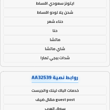
ايتونز سعودي اقساط
شحن يلا لودو اقساط
حناء شعر
حنا
ماتشا
شاي ماتشا
شدات ببجي تمارا
روابط نصية AA32539
خدمات الباك لينك والجيست
guest post مقال ضيف
سوق العرب