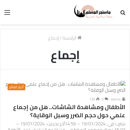
بحث
الق
عن
الرئيسية
/
إجماع
إجماع
أخبار العالم
130
0
islamic
الأطفال ومشاهدة الشاشات.. هل من إجماع
علمي حول حجم الضرر وسبل الوقاية؟
نشرت في: 19/01/2024 – 14:56آخر تحديث: 19/01/2024 –
15:03 تصدّر موضوع الإفراط في مشاهدة الشاشات لدى الأطفال