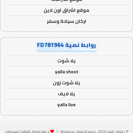
موقع اشراق اون لاين
اركان سياحة وسفر
روابط نصية FD781964
يلا شوت
yalla shoot
يلا شوت زون
يلا لايف
yalla live
© حقوق النشر 2026، جميع الحقوق محفوظة |
برعاية اشراق العالم
| مُستضاف