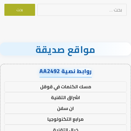
البحث
عن:
مواقع صديقة
روابط نصية AA2492
مسك الكلمات في قوقل
اشراق التقنية
ان سفن
مرابع التكنولوجيا
خيال التقنية