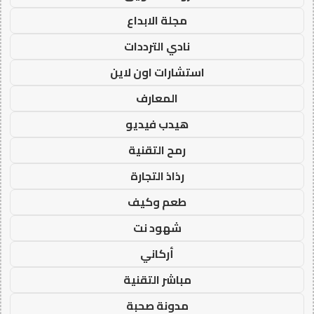
مجلة الابداع
نادي الترددات
استشارات اون لاين
المعارف
هيدب فيديو
رمح التقنية
رذاذ التجارة
طعم وكيف
شهود نت
أركاني
مباشر التقنية
مدونة صحبة