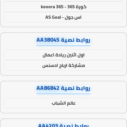
كورة 365 - kooora 365
اس جول - AS Goal
روابط نصية AA38045
اول اثنين ريادة اعمال
مشاركة ارباح ادسنس
روابط نصية AA86842
عالم الشباب
روابط نصية AA4203