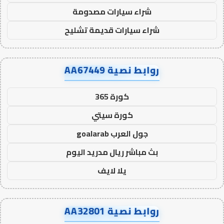
شراء سيارات مصدومة
شراء سيارات قديمة تشليح
روابط نصية AA67449
كورة 365
كورة سيتي
جول العرب goalarab
بث مباشر ريال مدريد اليوم
يلا لايف
روابط نصية AA32801