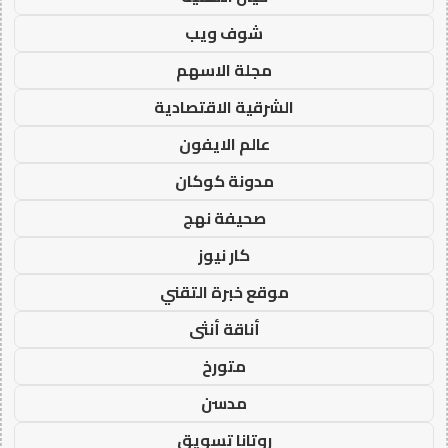
شوف ويب
مجلة الاسهم
الشرقية الاقتصادية
عالم الايفون
مدونة كوكان
صحيفة نهج
كار نيوز
موقع خبرة التقني
أناقة أنثى
متورخ
مدسن
روتانا تسويق