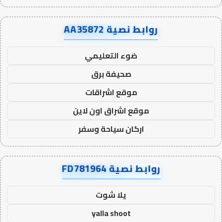
روابط نصية AA35872
ضوء التعليمي
صحيفة برق
موقع اشراقات
موقع اشراق اون لاين
اركان سياحة وسفر
روابط نصية FD781964
يلا شوت
yalla shoot