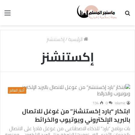
بحث
الق
عن
الرئيسية
/
إكستنشنز
إكستنشنز
أخبار العالم
134
0
islamic
ابتكار “بارد إكستنشنز” من غوغل للاتصال
بالبريد الإلكتروني ويوتيوب والخرائط
بات برنامج “بارد” للذكاء الاصطناعي من غوغل قادرا على الاتصال
بالخدمات الأخرى التي توفرها الشركة مثل البريد الإلكتروني ومنصة