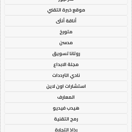
موقع خبرة التقني
أناقة أنثى
متورخ
مدسن
روتانا تسويق
مجلة الابداع
نادي الترددات
استشارات اون لاين
المعارف
هيدب فيديو
رمح التقنية
رذاذ التجارة