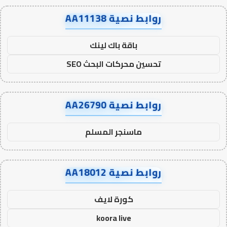
روابط نصية AA11138
باقة باك لينك
تحسين محركات البحث SEO
روابط نصية AA26790
ماسنجر المسلم
روابط نصية AA18012
كورة لايف
koora live