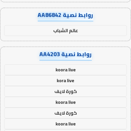
روابط نصية AA86842
عالم الشباب
روابط نصية AA4203
koora live
kora live
كورة لايف
koora live
كورة لايف
koora live