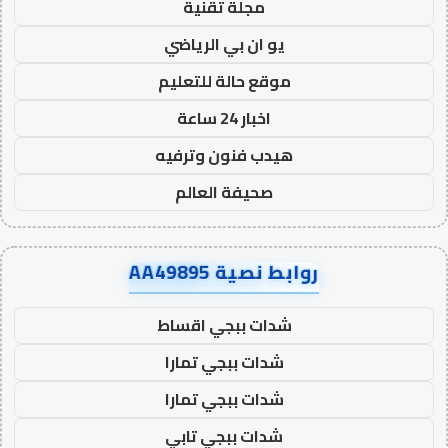
مجلة تقنية
يو ان بي الرياضي
موقع حالة للتعليم
اخبار 24 ساعة
هيدب فنون وترفيه
صحيفة العالم
روابط نصية AA49895
شدات ببجي اقساط
شدات ببجي تمارا
شدات ببجي تمارا
شدات ببجي تابي