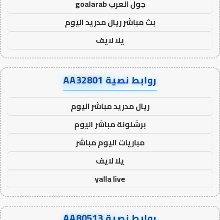
جول العرب goalarab
بث مباشر ريال مدريد اليوم
يلا لايف
روابط نصية AA32801
ريال مدريد مباشر اليوم
برشلونة مباشر اليوم
مباريات اليوم مباشر
يلا لايف
yalla live
روابط نصية AA80513