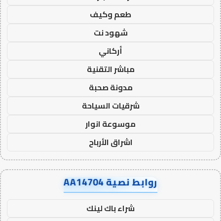
طعم وكيف
شهود نت
أركاني
مباشر التقنية
مدونة صحبة
شرقيات السياحة
موسوعة انوار
اشراق الأرباح
روابط نصية AA14704
شراء باك لينك