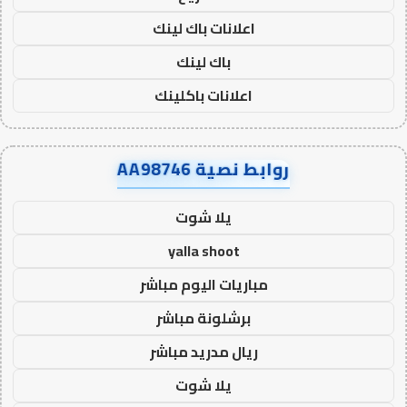
اعلانات باك لينك
باك لينك
اعلانات باكلينك
روابط نصية AA98746
يلا شوت
yalla shoot
مباريات اليوم مباشر
برشلونة مباشر
ريال مدريد مباشر
يلا شوت