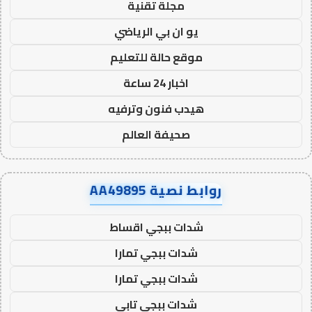
مجلة تقنية
يو ان بي الرياضي
موقع حالة للتعليم
اخبار 24 ساعة
هيدب فنون وترفيه
صحيفة العالم
روابط نصية AA49895
شدات ببجي اقساط
شدات ببجي تمارا
شدات ببجي تمارا
شدات ببجي تابي