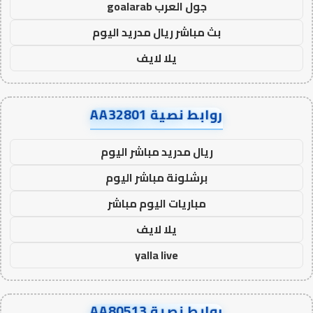
جول العرب goalarab
بث مباشر ريال مدريد اليوم
يلا لايف
روابط نصية AA32801
ريال مدريد مباشر اليوم
برشلونة مباشر اليوم
مباريات اليوم مباشر
يلا لايف
yalla live
روابط نصية AA80513