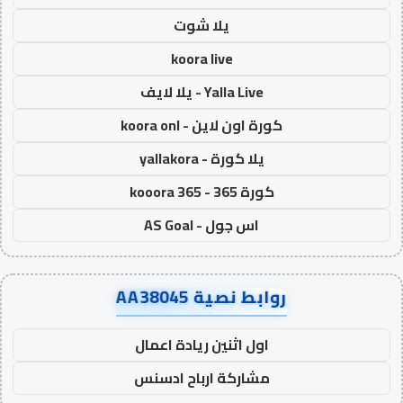
يلا شوت
koora live
Yalla Live - يلا لايف
كورة اون لاين - koora onl
يلا كورة - yallakora
كورة 365 - kooora 365
اس جول - AS Goal
روابط نصية AA38045
اول اثنين ريادة اعمال
مشاركة ارباح ادسنس