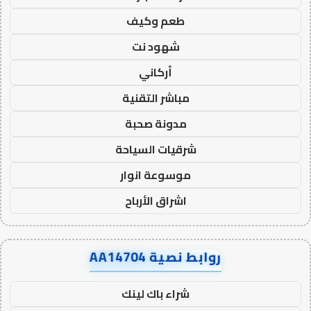
طعم وكيف
شهود نت
أركاني
مباشر التقنية
مدونة صحبة
شرقيات السياحة
موسوعة انوار
اشراق الأرباح
روابط نصية AA14704
شراء باك لينك