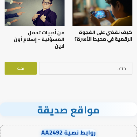
كيف نقضي على الفجوة
من أدبيات تحمل
الرقمية في محيط الأسرة؟
المسؤلية – إسلام أون
لاين
البحث
عن:
مواقع صديقة
روابط نصية AA2492