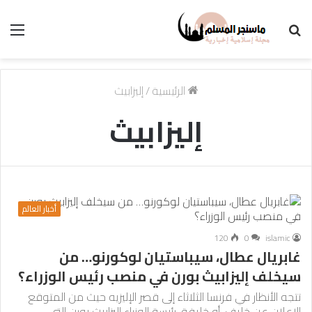
بحث
الق
عن
الرئيسية
/
إليزابيث
إليزابيث
أخبار العالم
120
0
islamic
غابريال عطال، سيباستيان لوكورنو… من
سيخلف إليزابيث بورن في منصب رئيس الوزراء؟
تتجه الأنظار في فرنسا الثلاثاء إلى قصر الإليزيه حيث من المتوقع
الإعلان عن خليف، أو خليفة، رئيسة الوزراء إليزابيث بورن التي…