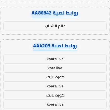
روابط نصية AA86842
عالم الشباب
روابط نصية AA4203
koora live
kora live
كورة لايف
koora live
كورة لايف
koora live