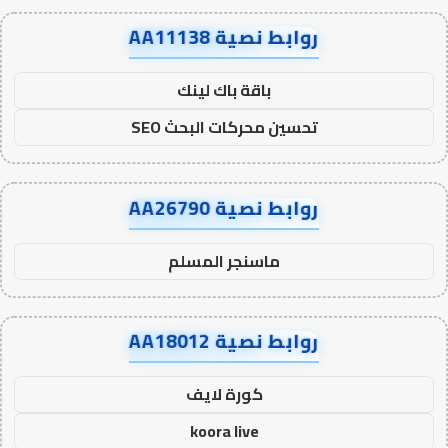
روابط نصية AA11138
باقة باك لينك
تحسين محركات البحث SEO
روابط نصية AA26790
ماسنجر المسلم
روابط نصية AA18012
كورة لايف
koora live