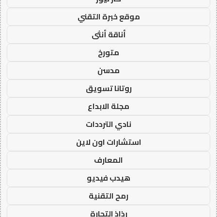
موقع خبرة التقني
أناقة أنثى
متورخ
مدسن
روتانا تسويق
مجلة الابداع
نادي الترددات
استشارات اون لاين
المعارف
هيدب فيديو
رمح التقنية
رذاذ التجارة