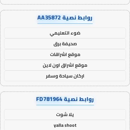
روابط نصية AA35872
ضوء التعليمي
صحيفة برق
موقع اشراقات
موقع اشراق اون لاين
اركان سياحة وسفر
روابط نصية FD781964
يلا شوت
yalla shoot