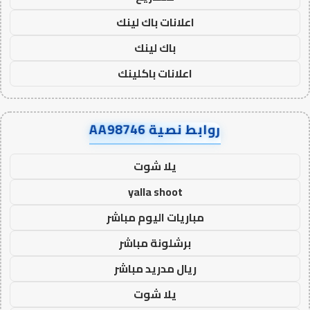
اعلانات باك لينك
باك لينك
اعلانات باكلينك
روابط نصية AA98746
يلا شوت
yalla shoot
مباريات اليوم مباشر
برشلونة مباشر
ريال مدريد مباشر
يلا شوت