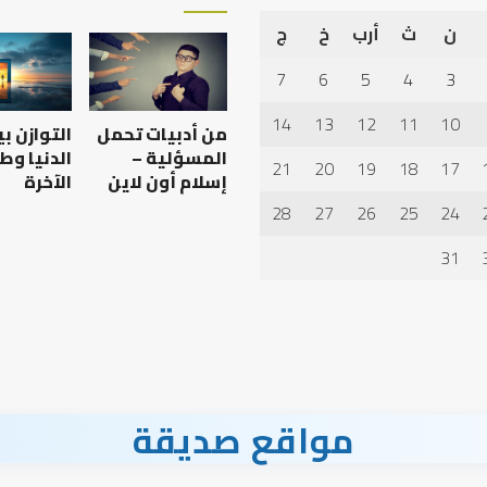
ن
ث
أرب
خ
ج
أهم
أسباب
7
6
5
4
3
عدم
استجابة
14
13
12
11
10
من أدبيات تحمل
التوازن ب
الدعاء
المسؤلية –
الدنيا وط
21
20
19
18
17
إسلام أون لاين
الآخرة
28
27
26
25
24
 العبادات شخصية
أهم أسباب عدم استجابة
الدعاء
31
مواقع صديقة