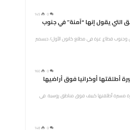
145
0
 التي يقول إنها “آمنة” في جنوب
مال وجنوب قطاع غزة في مطلع كانون الأول/ ديسمبر
160
0
دمرت 33 طائرة مسيرة أطلقتها أوكرانيا فوق أراضيها
سكو الأحد إن دفاعاتها الجوية دمرت 33 طائرة مسيرة أطلقتها كييف فوق مناطق روسية. في
148
0