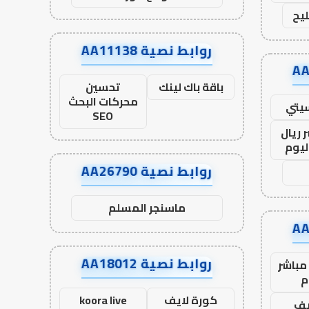
يح
روابط نصية AA11138
باقة باك لينك
تحسين
محركات البحث
يتي
SEO
 ريال
ليوم
روابط نصية AA26790
ماسنجر المسلم
روابط نصية AA18012
مباشر
م
كورة لايف
koora live
يف