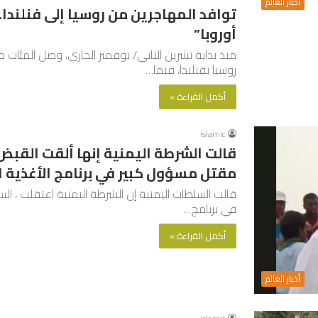
أخبار العالم
توافد المهاجرين من روسيا إلى فنلندا
أوروبا”
منذ بداية تشرين الثاني/ نوفمبر الجاري، وصل المئات من 
روسيا بفنلندا، فيما…
أكمل القراءة »
islamic
قالت الشرطة اليمنية إنها ألقت القبض
مقتل مسؤول كبير في برنامج الأغذية 
قالت السلطات اليمنية إن الشرطة اليمنية اعتقلت ، ا
في برنامج…
أكمل القراءة »
أخبار العالم