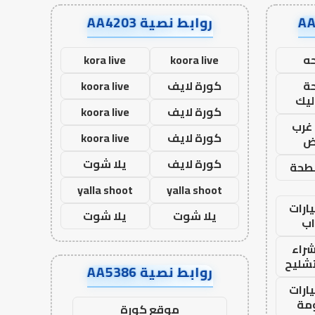
روابط نصية AA4203
ه
koora live
kora live
ة
كورة لايف
koora live
ليك
كورة لايف
koora live
غرب
كورة لايف
koora live
اض
كورة لايف
يلا شوت
طحة
yalla shoot
yalla shoot
ارات
يلا شوت
يلا شوت
ب
راء
تشليح
روابط نصية AA5386
ارات
مة
موقع كورة