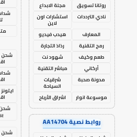
اق
روتانا تسويق
مجلة الابداع
شدات
نادي الترددات
استشارات اون
تا
لاين
متجر
المعارف
هيدب فيديو
رمح التقنية
رذاذ التجارة
شحن يل
طعم وكيف
شهود نت
اق
أركاني
مباشر التقنية
شدات
اق
مدونة صحبة
شرقيات
السياحة
ايتونز
اق
موسوعة انوار
اشراق الأرباح
شحن 
بب
روابط نصية AA14704
شحن يل