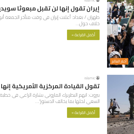
islamic
إيران تقول إنها لن تقبل مبعوثا سويدي
طهران / بغداد: أعلنت إيران في وقت متأخر الجمعة أ
خلاف حول…
أكمل القراءة »
أخبار العالم
islamic
تقول القيادة المركزية الأمريكية إن
بيروت: اتهم البطريرك الماروني بشارة الراعي في خطبة ي
السعي لحلها بما يخالف الدستور”.…
أكمل القراءة »