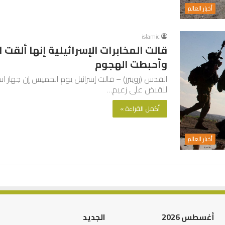
أخبار العالم
islamic
قالت المخابرات الإسرائيلية إنها ألقت
وأحبطت الهجوم
القدس (رويترز) – قالت إسرائيل يوم الخميس إن جهاز است
للقبض على زعيم…
أكمل القراءة »
أخبار العالم
أغسطس 2026
الجديد