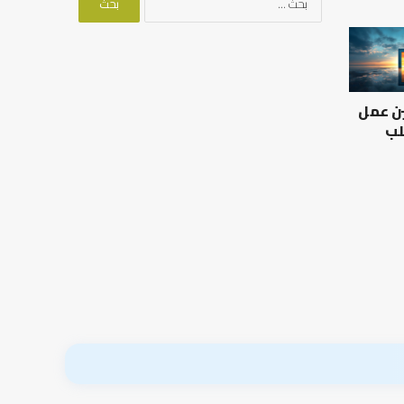
عن:
العلاقة
من
العلمية
أدبيات
بين
تحمل
الإمام
المسؤلية
ين عمل
مالك
–
والليث
إسلام
لب
بن
أون
العلاقة العلمية بين الإمام
سعد:
لاين
مالك والليث بن سعد: نموذج
من أدبيات تحمل المس
نموذج
في أدب الخلاف
إسلام أون لاين
في
أدب
الخلاف