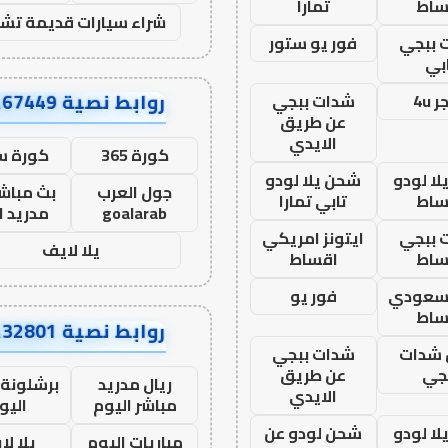
ساط
تمارا
شراء سيارات قديمة تشل
 ببجي
فور يو ستور
بي
روابط نصية AA67449
 4u
شدات ببجي
عن طريق
الايدي
كورة 365
كورة س
ا لودو
شحن يلا لودو
جول العرب
بث مباشر
ساط
تابي تمارا
goalarab
مدريد ا
 ببجي
ايتونز امريكي
يلا لايف
ساط
اقساط
 سعودي
فور يو
ساط
روابط نصية AA32801
شدات
شدات ببجي
جي
عن طريق
ريال مدريد
برشلونة 
الايدي
مباشر اليوم
اليو
ا لودو
شحن لودو عن
مباريات اليوم
يلا لا