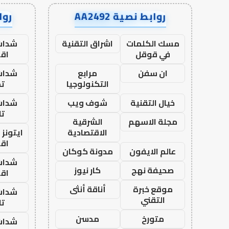
روابط نصية AA2492
رواب
مسك الكلمات
اشراق التقنية
شدات
في قوقل
اق
ان سفن
مرابع
شدات
التكنولوجيا
تم
خيال التقنية
شوف ويب
شدات
تا
مجلة الاسهم
الشرقية
الاقتصادية
ايتونز
اق
عالم الايفون
مدونة كوكان
شدات
صحيفة نهج
كار نيوز
اق
موقع خبرة
أناقة أنثى
شدات
التقني
تا
متورخ
مدسن
شدات