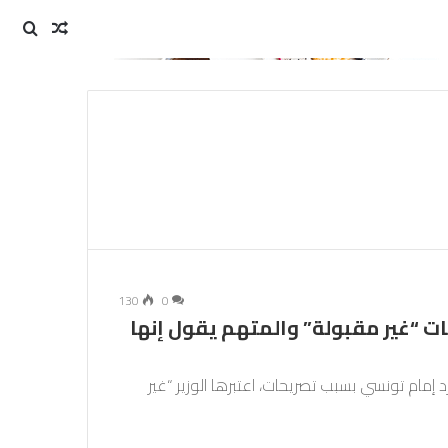
مقال
بحث
عن
عشوائي
130
0
ت “غير مقبولة” والمتهم يقول إنها
د إمام تونسي بسبب تصريحات، اعتبرها الوزير “غير