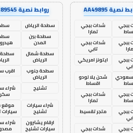
ط نصية AA49895
روابط نصية AA89545
 ببجي
شدات ببجي
سطحة الرياض
سطح
ساط
تمارا
سطحة بين
سطح
 ببجي
شدات ببجي
المدن
هيدرو
ارا
تابي
سطحة شمال
سطحة 
 ببجي
ايتونز امريكي
الرياض
الري
بي
سطحة جنوب
اقرب س
 سعودي
شحن يلا لودو
الرياض
ساط
اقساط
تشليح
شراء سي
 ببجي
شدات ببجي
سكرا
ساط
تمارا
شراء سيارات
موقع ش
 ببجي
متجر تقسيط
تشليح
سيارات 
بي
ارقام يشترون
شراء سي
 ببجي
شدات ببجي
سيارات تشليح
مصدو