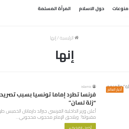
منوعات
حول الاسلام
المرأة المسلمة
الرئيسية
/
إنها
إنها
islamic
أخبار العالم
فرنسا تطرد إماما تونسيا بسبب تصريحا
“زلة لسان”
أعلن وزير الداخلية الفرنسي جيرالد دارمانان الخميس طر
مقبولة”. ويلاحق الإمام محجوب محجوبي…
أكمل القراءة »